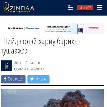
Mobile TV
НИЙТЛЭЛЧИД
ТВ8
Шийдвэртэй хариу барихыг
ӨГЛӨӨНИЙ СОНИН
АУДИО ЗОХИОЛ
тушаажээ
ЗИНДАА СЭТГҮҮЛ
Автор
Zindaa.mn
|
2025 оны 04 сарын 07
Хуваалцах
Жиргэх