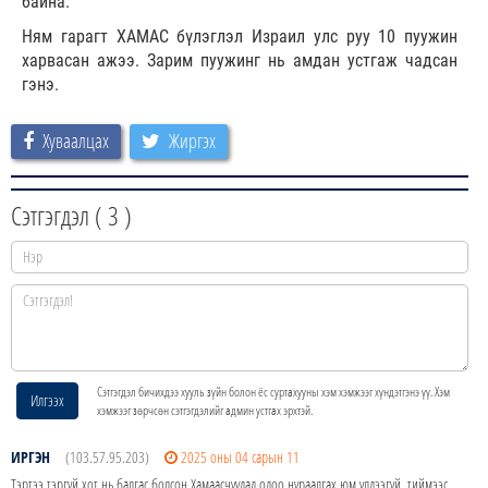
байна.
Ням гарагт ХАМАС бүлэглэл Израил улс руу 10 пуужин
харвасан ажээ. Зарим пуужинг нь амдан устгаж чадсан
гэнэ.
Хуваалцах
Жиргэх
Сэтгэгдэл (
3
)
Сэтгэгдэл бичихдээ хууль зүйн болон ёс суртахууны хэм хэмжээг хүндэтгэнэ үү. Хэм
Илгээх
хэмжээг зөрчсөн сэтгэгдэлийг админ устгах эрхтэй.
ИРГЭН
(103.57.95.203)
2025 оны 04 сарын 11
Тэртээ тэргүй хот нь балгас болсон Хамаасчуудад одоо нураалгах юм үлдээгүй, тиймээс