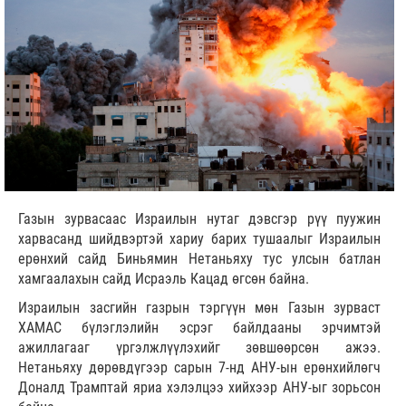
Газын зурвасаас Израилын нутаг дэвсгэр рүү пуужин
харвасанд шийдвэртэй хариу барих тушаалыг Израилын
ерөнхий сайд Биньямин Нетаньяху тус улсын батлан
хамгаалахын сайд Исраэль Кацад өгсөн байна.
Израилын засгийн газрын тэргүүн мөн Газын зурваст
ХАМАС бүлэглэлийн эсрэг байлдааны эрчимтэй
ажиллагааг үргэлжлүүлэхийг зөвшөөрсөн ажээ.
Нетаньяху дөрөвдүгээр сарын 7-нд АНУ-ын ерөнхийлөгч
Доналд Трамптай яриа хэлэлцээ хийхээр АНУ-ыг зорьсон