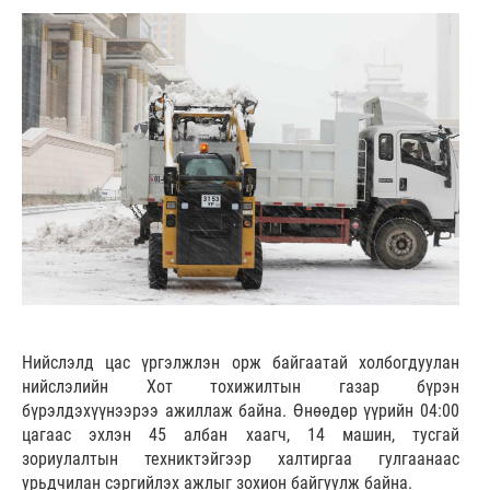
Нийслэлд цас үргэлжлэн орж байгаатай холбогдуулан
нийслэлийн Хот тохижилтын газар бүрэн
бүрэлдэхүүнээрээ ажиллаж байна. Өнөөдөр үүрийн 04:00
цагаас эхлэн 45 албан хаагч, 14 машин, тусгай
зориулалтын техниктэйгээр халтиргаа гулгаанаас
урьдчилан сэргийлэх ажлыг зохион байгуулж байна.