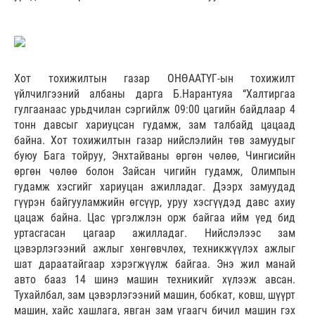
Хот тохижилтын газар ОНӨААТҮГ-ын тохижилт
үйлчилгээний албаны дарга Б.Нарантуяа “Халтиргаа
гулгаанаас урьдчилан сэргийлж 09:00 цагийн байдлаар 4
тонн давсыг хариуцсан гудамж, зам талбайд цацаад
байна. Хот тохижилтын газар нийслэлийн төв замуудыг
буюу Бага тойруу, Энхтайваны өргөн чөлөө, Чингисийн
өргөн чөлөө болон Зайсан чигийн гудамж, Олимпын
гудамж хэсгийг хариуцан ажилладаг. Дээрх замуудад
гүүрэн байгууламжийн өгсүүр, уруу хэсгүүдэд давс ахиу
цацаж байна. Цас үргэлжлэн орж байгаа ийм үед бид
уртасгасан цагаар ажилладаг. Нийслэлээс зам
цэвэрлэгээний ажлыг хөнгөвчлөх, техникжүүлэх ажлыг
шат дараатайгаар хэрэгжүүлж байгаа. Энэ жил манай
авто бааз 14 шинэ машин техникийг хүлээж авсан.
Тухайлбал, зам цэвэрлэгээний машин, бобкат, ковш, шүүрт
машин, хайс хашлага, явган зам угаагч бичил машин гэх