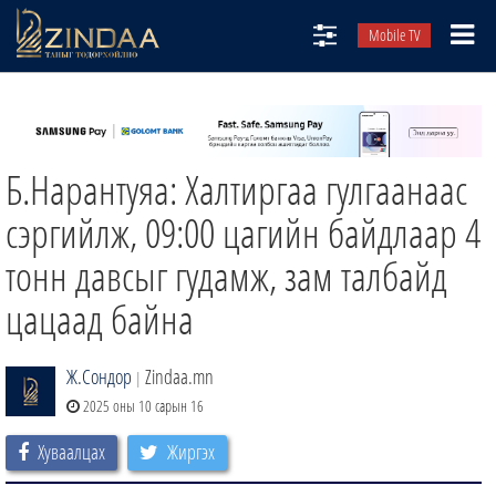
Mobile TV
НИЙТЛЭЛЧИД
ТВ8
Б.Нарантуяа: Халтиргаа гулгаанаас
ӨГЛӨӨНИЙ СОНИН
АУДИО ЗОХИОЛ
сэргийлж, 09:00 цагийн байдлаар 4
ЗИНДАА СЭТГҮҮЛ
тонн давсыг гудамж, зам талбайд
цацаад байна
Ж.Сондор
Zindaa.mn
|
2025 оны 10 сарын 16
Хуваалцах
Жиргэх