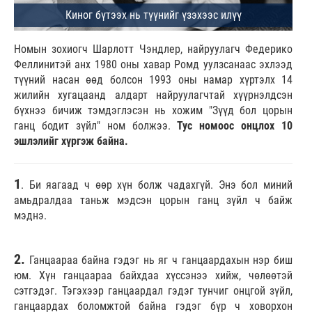
Номын зохиогч Шарлотт Чэндлер, найруулагч Федерико
Феллинитэй анх 1980 оны хавар Ромд уулзсанаас эхлээд
түүний насан өөд болсон 1993 оны намар хүртэлх 14
жилийн хугацаанд алдарт найруулагчтай хүүрнэлдсэн
бүхнээ бичиж тэмдэглэсэн нь хожим "Зүүд бол цорын
ганц бодит зүйл" ном болжээ.
Тус номоос онцлох 10
эшлэлийг хүргэж байна.
1
. Би яагаад ч өөр хүн болж чадахгүй. Энэ бол миний
амьдралдаа таньж мэдсэн цорын ганц зүйл ч байж
мэднэ.
2.
Ганцаараа байна гэдэг нь яг ч ганцаардахын нэр биш
юм. Хүн ганцаараа байхдаа хүссэнээ хийж, чөлөөтэй
сэтгэдэг. Тэгэхээр ганцаардал гэдэг тунчиг онцгой зүйл,
ганцаардах боломжтой байна гэдэг бүр ч ховорхон