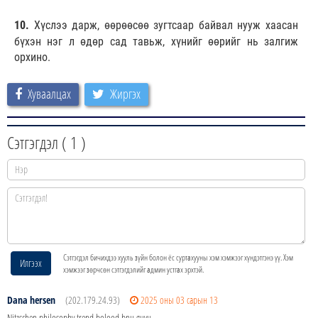
10.
Хүслээ дарж, өөрөөсөө зугтсаар байвал нууж хаасан
бүхэн нэг л өдөр сад тавьж, хүнийг өөрийг нь залгиж
орхино.
Хуваалцах
Жиргэх
Сэтгэгдэл (
1
)
Сэтгэгдэл бичихдээ хууль зүйн болон ёс суртахууны хэм хэмжээг хүндэтгэнэ үү. Хэм
Илгээх
хэмжээг зөрчсөн сэтгэгдэлийг админ устгах эрхтэй.
Dana hersen
(202.179.24.93)
2025 оны 03 сарын 13
Nitzschen philosophy trend bolood bnu guyu