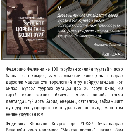
Федерико Феллини нь 100 гаруйхан жилийн түүхтэй ч асар
баялаг сан хөмрөг, зам замналтай кино урлагт нэрээ
дархалж чадсан хүн төрөлхтний агуу найруулагчдын нэг
билээ. Бүтээл туурвих хугацаандаа 20 гаруй кино, 40
гаруй кино зохиол бичсэн тэрээр өөрийн гэсэн
давтагдашгүй арга барил, өвөрмөц сэтгэлгээ, гайхамшигт
дүр дүрслэлүүдээрээ кино урлагийн хөгжилд маш том
нөлөө үзүүлсэн юм.
Федерики Феллини Хойрго эрс /1953/ бүтээлээрээ
Венецийн кино наадмаас "Мөнгөн арслан" шагнал, Зам