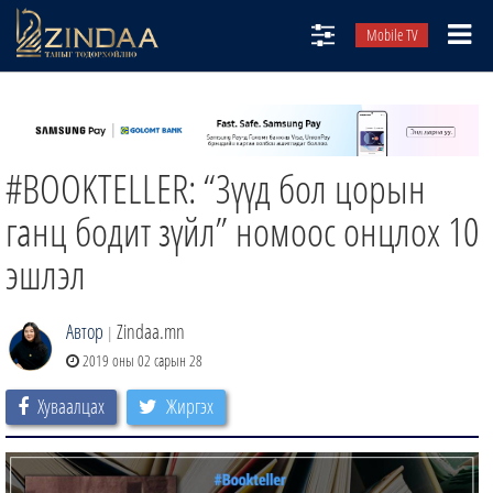
Mobile TV
НИЙТЛЭЛЧИД
ТВ8
#BOOKTELLER: “Зүүд бол цорын
ӨГЛӨӨНИЙ СОНИН
АУДИО ЗОХИОЛ
ганц бодит зүйл” номоос онцлох 10
ЗИНДАА СЭТГҮҮЛ
эшлэл
Автор
Zindaa.mn
|
2019 оны 02 сарын 28
Хуваалцах
Жиргэх