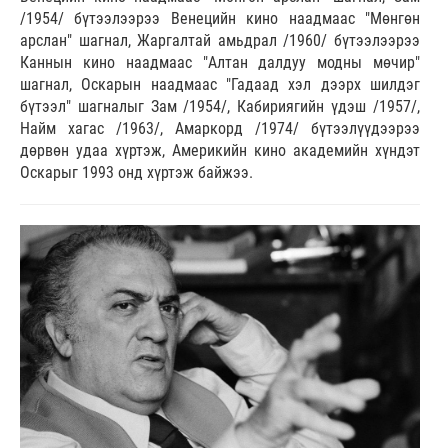
/1954/ бүтээлээрээ Венецийн кино наадмаас "Мөнгөн
арслан" шагнал, Жаргалтай амьдрал /1960/ бүтээлээрээ
Каннын кино наадмаас "Алтан далдуу модны мөчир"
шагнал, Оскарын наадмаас "Гадаад хэл дээрх шилдэг
бүтээл" шагналыг Зам /1954/, Кабириягийн үдэш /1957/,
Найм хагас /1963/, Амаркорд /1974/ бүтээлүүдээрээ
дөрвөн удаа хүртэж, Америкийн кино академийн хүндэт
Оскарыг 1993 онд хүртэж байжээ.