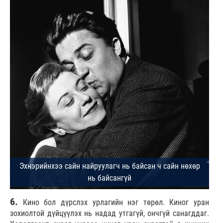
6.
Кино бол дүрслэх урлагийн нэг төрөл. Киног уран
зохиолтой дүйцүүлэх нь надад утгагүй, ончгүй санагддаг.