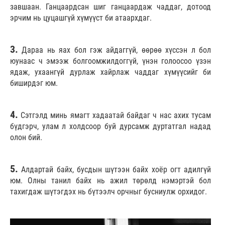
завшаан. Ганцаардсан шиг ганцаардаж чаддаг, дотоод
эрчим нь цуцашгүй хүмүүст би атаархдаг.
3.
Дараа нь яах бол гэж айдаггүй, өөрөө хүссэн л бол
юунаас ч эмээж болгоомжилдоггүй, үнэн голоосоо үзэн
ядаж, ухаангүй дурлаж хайрлаж чаддаг хүмүүсийг би
биширдэг юм.
4.
Сэтгэлд минь ямагт хадаатай байдаг ч нас ахих тусам
бүдгэрч, улам л холдсоор буй дурсамж дуртатгал надад
олон бий.
5.
Алдартай байх, бусдын шүтээн байх хоёр огт адилгүй
юм. Олны танил байх нь ажил төрөлд нэмэртэй бол
тахигдаж шүтэгдэх нь бүтээлч орчныг бусниулж
орхидог.