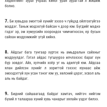
Хөдөлгөөнт зураг учраас киног уран зурагтай л жишиж
болно.
7.
Би хувьдаа эмэгтэй хүнийг хэзээ ч гүйцэд ойлгохгүйгээ
мэддэг. Таньж мэдэхгүй байсан ч дээр юм. Бүгдийг мэднэ
гэдэг эр, эм хүмүүсийн хоорондох чимчигнэсэн, ер бусын
сайхан мэдрэмжийг үгүй хийнэ.
8.
Айдсыг бага тунгаар хүртэх нь амьдралын сайхныг
мэдрүүлдэг. Гэтэл айдас түгшүүрээ илчлэхээс бараг хүн
бүр зовдог. Айх, хулчийх хоёр уг нь адилгүй юм. Айдсаа
ялан дийлсэн хүнийг л зоригтой гэхээс юунаас айж
эмээдэггүй хүн усан тэнэг юм уу, хөлсний цэрэг, эсвэл аль
аль нь байдаг.
9.
Бидний сайшаагаад байдаг хамтач, нийтэч нийгэм
бүхий л талаараа хүний хувь чанарыг хялайн үздэг билээ.