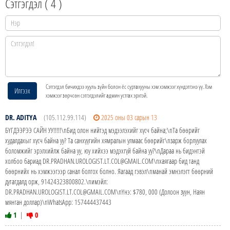
Сэтгэгдэл (
4
)
Сэтгэгдэл бичихдээ хууль зүйн болон ёс суртахууны хэм хэмжээг хүндэтгэнэ үү. Хэм
Илгээх
хэмжээг зөрчсөн сэтгэгдэлийг админ устгах эрхтэй.
DR. ADITYA
(105.112.99.114)
2025 оны 03 сарын 13
БҮГДЭЭРЭЭ САЙН УУ!!!!!\nБид олон нийтэд мэдээлэхийг хүсч байна;\nТа бөөрийг
худалдахыг хүсч байна уу? Та санхүүгийн хямралын улмаас бөөрийг\nзарж борлуулах
боломжийг эрэлхийлж байна уу, юу хийхээ мэдэхгүй байна уу?\nДараа нь бидэнтэй
холбоо бариад DR.PRADHAN.UROLOGIST.LT.COL@GMAIL.COM\nхаягаар бид танд
бөөрнийх нь хэмжээгээр санал болгох болно. Яагаад гэвэл\nманай эмнэлэгт бөөрний
дутагдалд орж, 91424323800802.\nимэйл:
DR.PRADHAN.UROLOGIST.LT.COL@GMAIL.COM\nYнэ: $780, 000 (Долоон зуун, Наян
мянган доллар)\nWhatsApp: 157444437443
1
|
0