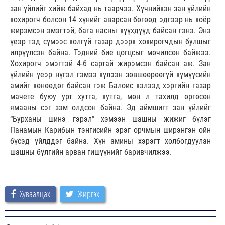
зан үйлийг хийж байхад нь таарчээ. Хүчнийхэн зан үйлийн
хохирогч болсон 14 хүнийг аварсан бөгөөд эдгээр нь хоёр
жирэмсэн эмэгтэй, бага насны хүүхдүүд байсан гэнэ. Энэ
үеэр тэд сүмээс холгүй газар дээрх хохирогчдын булшыг
илрүүлсэн байна. Тэдний бие цогцсыг мөчилсөн байжээ.
Хохирогч эмэгтэй 4-6 сартай жирэмсэн байсан аж. Зан
үйлийн үеэр нүгэл гэмээ хүлээн зөвшөөрөөгүй хүмүүсийн
амийг хөнөөдөг байсан гэж Балоис хэлээд хэргийн газар
мачете буюу урт хутга, хутга, мөн л тахилд өргөсөн
ямааны сэг зэм олдсон байна. Эд аймшигт зан үйлийг
“Бурханы шинэ гэрэл” хэмээн шашны жижиг бүлэг
Панамын Карибын тэнгисийн эрэг орчмын ширэнгэн ойн
бүсэд үйлддэг байна. Хүн амины хэрэгт холбогдуулан
шашны бүлгийн арван гишүүнийг баривчилжээ.
Хуваалцах
Жиргэх