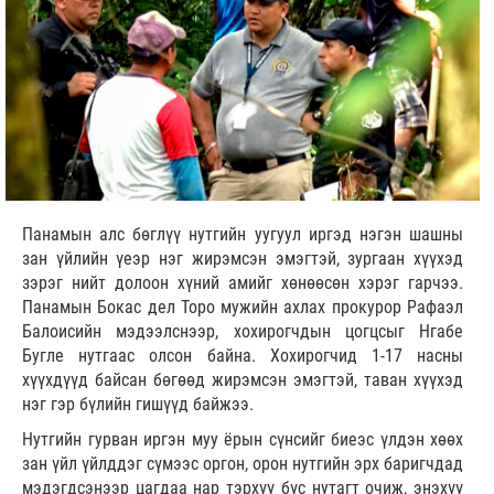
Панамын алс бөглүү нутгийн уугуул иргэд нэгэн шашны
зан үйлийн үеэр нэг жирэмсэн эмэгтэй, зургаан хүүхэд
зэрэг нийт долоон хүний амийг хөнөөсөн хэрэг гарчээ.
Панамын Бокас дел Торо мужийн ахлах прокурор Рафаэл
Балоисийн мэдээлснээр, хохирогчдын цогцсыг Нгабе
Бугле нутгаас олсон байна. Хохирогчид 1-17 насны
хүүхдүүд байсан бөгөөд жирэмсэн эмэгтэй, таван хүүхэд
нэг гэр бүлийн гишүүд байжээ.
Нутгийн гурван иргэн муу ёрын сүнсийг биеэс үлдэн хөөх
зан үйл үйлддэг сүмээс оргон, орон нутгийн эрх баригчдад
мэдэгдсэнээр цагдаа нар тэрхүү бүс нутагт очиж, энэхүү