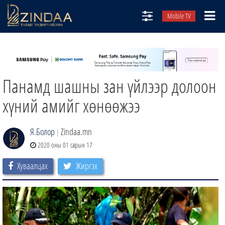
Mobile TV
НИЙТЛЭЛЧИД
ТВ8
Панамд шашны зан үйлээр долоон
ӨГЛӨӨНИЙ СОНИН
АУДИО ЗОХИОЛ
хүний амийг хөнөөжээ
ЗИНДАА СЭТГҮҮЛ
Я.Болор
Zindaa.mn
|
2020 оны 01 сарын 17
Хуваалцах
Жиргэх