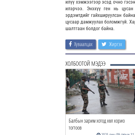
илүү хэмжээгээр эсэд очно гэсэн
илэрчээ. Энэхүү ген нь цусан
эрдэмтдийг гайхшируулсан байна
цусаар дамжуулах боломжгүй. Хар
шалтгаан болдог байна.
Хуваалцах
Жиргэх
ХОЛБООТОЙ МЭДЭЭ
Балбын зарим хотод хөл хорио
тогтоов
2025 оны 09 сарын 11