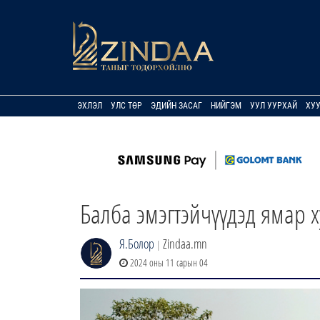
ЭХЛЭЛ
УЛС ТӨР
ЭДИЙН ЗАСАГ
НИЙГЭМ
УУЛ УУРХАЙ
ХУ
Балба эмэгтэйчүүдэд ямар 
Я.Болор
Zindaa.mn
|
2024 оны 11 сарын 04