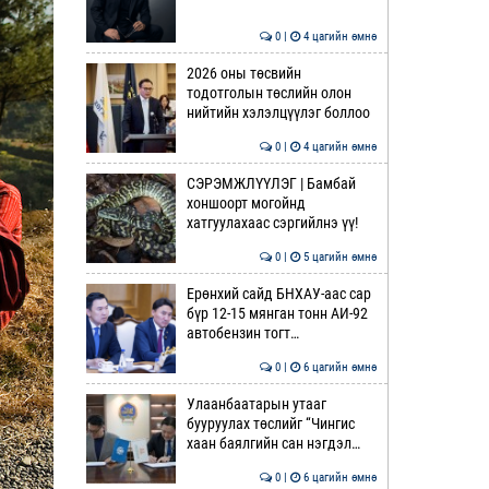
0 |
4 цагийн өмнө
2026 оны төсвийн
тодотголын төслийн олон
нийтийн хэлэлцүүлэг боллоо
0 |
4 цагийн өмнө
СЭРЭМЖЛҮҮЛЭГ | Бамбай
хоншоорт могойнд
хатгуулахаас сэргийлнэ үү!
0 |
5 цагийн өмнө
Ерөнхий сайд БНХАУ-аас сар
бүр 12-15 мянган тонн АИ-92
автобензин тогт…
0 |
6 цагийн өмнө
Улаанбаатарын утааг
бууруулах төслийг “Чингис
хаан баялгийн сан нэгдэл…
0 |
6 цагийн өмнө