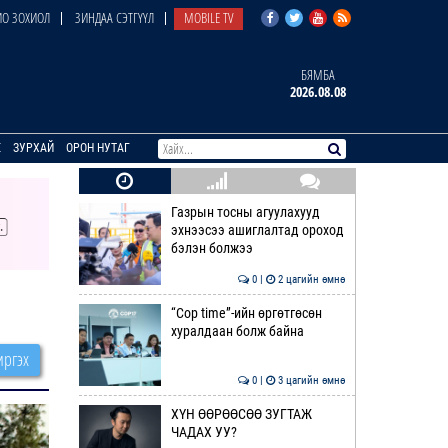
О ЗОХИОЛ
ЗИНДАА СЭТГҮҮЛ
MOBILE TV
БЯМБА
2026.08.08
E
ЗУРХАЙ
ОРОН НУТАГ
Газрын тосны агуулахууд
эхнээсээ ашиглалтад ороход
бэлэн болжээ
0 |
2 цагийн өмнө
“Cop time”-ийн өргөтгөсөн
хуралдаан болж байна
ргэх
0 |
3 цагийн өмнө
ХҮН ӨӨРӨӨСӨӨ ЗУГТАЖ
ЧАДАХ УУ?