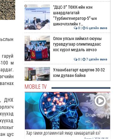
"ДЦС-3” ТӨХК-ийн нэн
шаардлагатай
“Турбингенератор-5”-ын
шинэчлэлийн т…
0 |
6 цагийн өмнө
Олон улсын хиймэл оюуны
вьслын
гуравдугаар олимпиадаас
хос хүрэл медаль авчээ
 гаруй
0 |
7 цагийн өмнө
4100 м
ардаг.
Улаанбаатарт өдөртөө 30-32
хэм дулаан байна
өгчийн
вагнах
MOBILE TV
0 |
7 цагийн өмнө
д, ДНХ
ДОРНЫН ЗУРХАЙ | Морь,
эрлэгч
нохой жилтнээ аливаа үйлийг
хийхэд эерэг сайн
хүүхэд
хүүхэд
0 |
8 цагийн өмнө
олохыг
Хар тамхи допаминтай ямар хамааралтай вэ?
ӨГЛӨӨНИЙ МЭНД!
ан цус
Бусад
| 2026-08-05