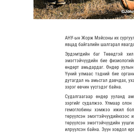
АНУ-ын Жорж Мэйсоны их сургуул
явцад байгалийн шалгарал явагд
Эрдэмтдийн баг Төвөдтэй хил
эмэгтэйчүүдийн бие физиологий
өндөрт амьдардаг. Өндөр уулын
Үүний улмаас тэдний бие орган
дутагдал нь амьсгал давчдах, ух
зэрэг өвчин үүсгэдэг байна.
Судалгаагаар өндөр ууланд ам
зэргийг судалжээ. Улмаар олон 
гемоглобины хэмжээ ижил боло
төрүүлсэн эмэгтэйчүүдийнхээс и
төрүүлсэн эмэгтэйчүүдийн уушгин
илрүүлсэн байна. Зүүн ховдол өр