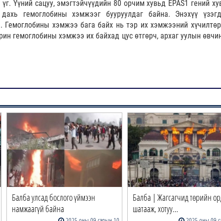
 үг. Үүний сацуу, эмэгтэйчүүдийн 80 орчим хувьд EPAS1 гений ху
 дахь гемоглобины хэмжээг бууруулдаг байна. Энэхүү үзэг
. Гемоглобины хэмжээ бага байх нь тэр их хэмжээний хүчилтөр
ин гемоглобины хэмжээ их байхад цус өтгөрч, архаг уулын өвчин
Балба улсад бослого үймээн
Балба | Жагсагчид төрийн о
намжаагүй байна
шатааж, хотуу…
2025 оны 09 сарын 10
2025 оны 09 с