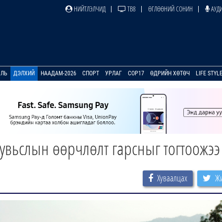
НИЙТЛЭЛЧИД
ТВ8
ӨГЛӨӨНИЙ СОНИН
АУДИ
УЛЬ
ДЭЛХИЙ
НААДАМ-2026
СПОРТ
УРЛАГ
COP17
ӨДРИЙН ХӨТӨЧ
LIFE STYL
хувьслын өөрчлөлт гарсныг тогтоожээ
Хуваалцах
Жи