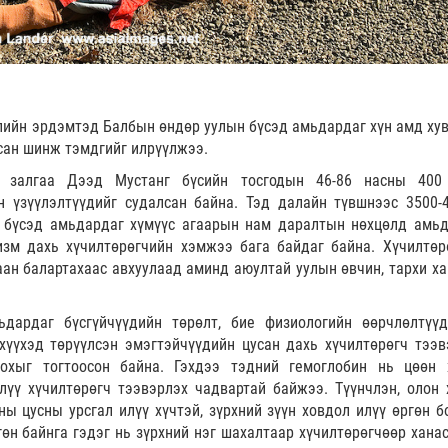
ийн эрдэмтэд Балбын өндөр уулын бүсэд амьдардаг хүн амд ху
сан шинж тэмдгийг илрүүлжээ.
 залгаа Дээд Мустанг бүсийн тосгодын 46-86 насны 400
н үзүүлэлтүүдийг судалсан байна. Тэд далайн түвшнээс 3500-
 бүсэд амьдардаг хүмүүс агаарын нам даралтын нөхцөлд амьд
изм дахь хүчилтөрөгчийн хэмжээ бага байдаг байна. Хүчилтөр
аан балартахаас авхуулаад аминд аюултай уулын өвчин, тархи ха
ьдардаг бүсгүйчүүдийн төрөлт, бие физиологийн өөрчлөлтүү
хүүхэд төрүүлсэн эмэгтэйчүүдийн цусан дахь хүчилтөрөгч тээв
хыг тогтоосон байна. Гэхдээ тэдний гемоглобин нь цөөн 
лүү хүчилтөрөгч тээвэрлэх чадвартай байжээ. Түүнчлэн, олон 
ы цусны урсгал илүү хүчтэй, зүрхний зүүн ховдол илүү өргөн б
гөн байнга гэдэг нь зүрхний нэг шахалтаар хүчилтөрөгчөөр ханас