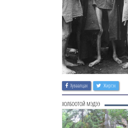
Хуваалцах
Жиргэх
ХОЛБООТОЙ МЭДЭЭ