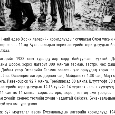
1-ний өдөр Хорих лагерийн хоригдлуудыг сулласан Олон улсын 
ээр сарын 11-нд Бухенвальдын хорих лагерийн хоригдлуудын бо
элжээ.
герийг 1933 оны гуравдугаар сард байгуулсан түүхтэй. Д
аны шорон, хорих лагерьт 300 мянган герман, австри, чех фа
 Дайны үеэр Гитлерийн Герман эзэлсэн улс орнуудад хорих ла
байна. Освенцим лагерь дөрвөн сая, Майданект 1.38 сая, Маутх
нга, Равенсбрюк 92.7 мянга, Треблинкад 80 мянга, Штуттгофт 80 
лагерийн хоригдлуудын 12-15 хувийг 14 хүртэлх насны хүүхдүүд
1 сая нь 14 мянган хорих лагерь, шорон, геттод амь үрэгдсэн 
ан хүнийг хөнөөх төслийн хүчин чадалтай байжээ. Бухенвальдын
руй хүн амь үрэгджээ.
ж буй мэдээлэл авсан Бухенвальдын лагерийн хоригдлууд 19