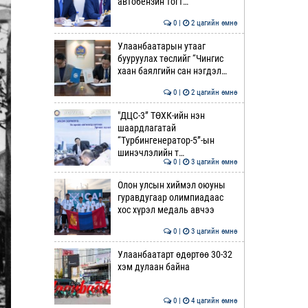
автобензин тогт…
0 |
2 цагийн өмнө
Улаанбаатарын утааг
бууруулах төслийг “Чингис
хаан баялгийн сан нэгдэл…
0 |
2 цагийн өмнө
"ДЦС-3” ТӨХК-ийн нэн
шаардлагатай
“Турбингенератор-5”-ын
шинэчлэлийн т…
0 |
3 цагийн өмнө
Олон улсын хиймэл оюуны
гуравдугаар олимпиадаас
хос хүрэл медаль авчээ
0 |
3 цагийн өмнө
Улаанбаатарт өдөртөө 30-32
хэм дулаан байна
0 |
4 цагийн өмнө