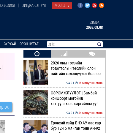
О ЗОХИОЛ
ЗИНДАА СЭТГҮҮЛ
MOBILE TV
БЯМБА
2026.08.08
E
ЗУРХАЙ
ОРОН НУТАГ
2026 оны төсвийн
тодотголын төслийн олон
нийтийн хэлэлцүүлэг боллоо
0 |
15 минутын өмнө
СЭРЭМЖЛҮҮЛЭГ | Бамбай
хоншоорт могойнд
хатгуулахаас сэргийлнэ үү!
ргэх
0 |
54 минутын өмнө
Ерөнхий сайд БНХАУ-аас сар
бүр 12-15 мянган тонн АИ-92