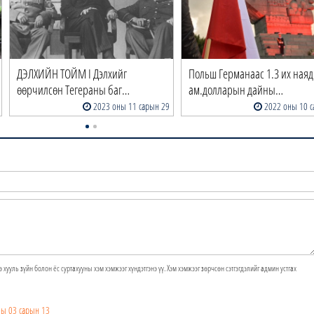
ДЭЛХИЙН ТОЙМ I Дэлхийг
Польш Германаас 1.3 их наяд
өөрчилсөн Тегераны баг…
ам.долларын дайны…
2023 оны 11 сарын 29
2022 оны 10 с
э хууль зүйн болон ёс суртахууны хэм хэмжээг хүндэтгэнэ үү. Хэм хэмжээг зөрчсөн сэтгэгдэлийг админ устгах
ны 03 сарын 13