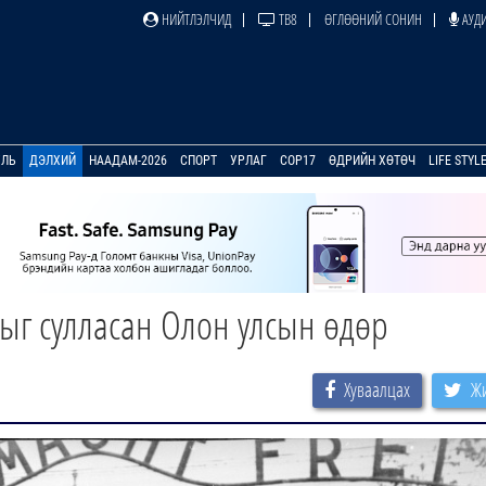
НИЙТЛЭЛЧИД
ТВ8
ӨГЛӨӨНИЙ СОНИН
АУДИ
УЛЬ
ДЭЛХИЙ
НААДАМ-2026
СПОРТ
УРЛАГ
COP17
ӨДРИЙН ХӨТӨЧ
LIFE STYL
ыг сулласан Олон улсын өдөр
Хуваалцах
Жи