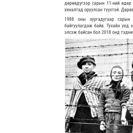
дөрөвдүгээр сарын 11-ний өдөр 
хяналтад оруулсан түүхтэй. Дөрө
1988 оны зургадугаар сарын
байгуулагдаж байв. Тухайн үед э
элсэж байсан бол 2018 онд тэдни