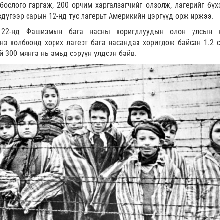
бослого гаргаж, 200 орчим харгалзагчийг олзолж, лагерийг бүх
вдүгээр сарын 12-нд тус лагерьт Америкийн цэргүүд орж иржээ.
 22-нд Фашизмын бага насны хоригдлуудын олон улсын х
нэ холбоонд хорих лагерт бага насандаа хоригдож байсан 1.2 с
й 300 мянга нь амьд сэрүүн үлдсэн байв.