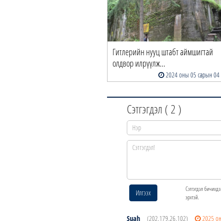
Гитлерийн нууц штабт аймшигтай
олдвор илрүүлж…
2024 оны 05 сарын 04
Сэтгэгдэл (
2
)
Сэтгэгдэл бичихдэ
Илгээх
эрхтэй.
Suah
(202.179.26.102)
2025 о