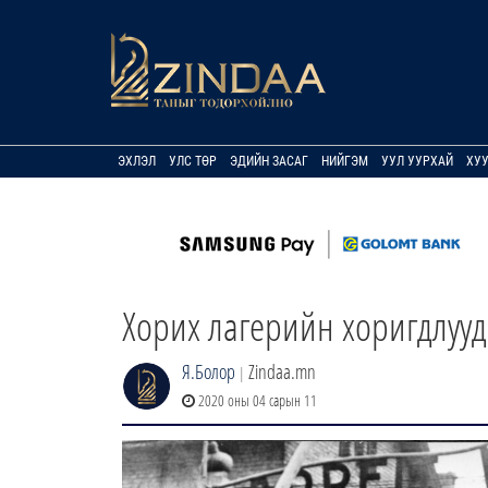
ЭХЛЭЛ
УЛС ТӨР
ЭДИЙН ЗАСАГ
НИЙГЭМ
УУЛ УУРХАЙ
ХУ
Хорих лагерийн хоригдлууд
Я.Болор
Zindaa.mn
|
2020 оны 04 сарын 11