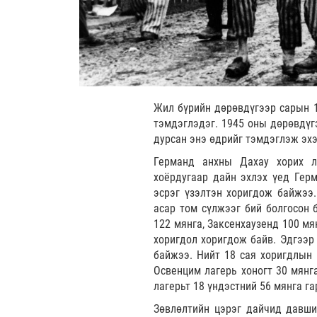
Жил бүрийн дөрөвдүгээр сарын 1
тэмдэглэдэг. 1945 оны дөрөвдүг
дурсан энэ өдрийг тэмдэглэж эх
Германд анхны Дахау хорих ла
хоёрдугаар дайн эхлэх үед Герм
эсрэг үзэлтэн хоригдож байжээ.
асар том сүлжээг бий болгосон 
122 мянга, Заксенхаузенд 100 мя
хоригдол хоригдож байв. Эдгээр 
байжээ. Нийт 18 сая хоригдлын 1
Освенцим лагерь хоногт 30 мянг
лагерьт 18 үндэстний 56 мянга га
Зөвлөлтийн цэрэг дайчид давши