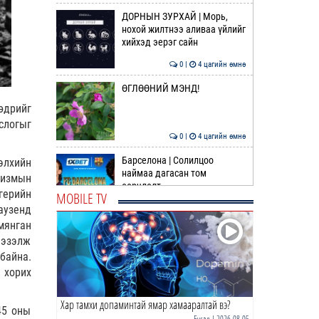
ДОРНЫН ЗУРХАЙ | Морь,
нохой жилтнээ аливаа үйлийг
хийхэд эерэг сайн
0 |
4 цагийн өмнө
ӨГЛӨӨНИЙ МЭНД!
өдрийг
слогыг
0 |
4 цагийн өмнө
Барселона | Солилцоо
элхийн
наймаа дагасан том
шизмын
өөрчлөлт
герийн
MOBILE TV
аузенд
0 |
20 цагийн өмнө
мянган
Сэлэнгэ аймагт 70 МВт-ын
 эзэлж
дулааны цахилгаан станц
байна.
ирэх сард ашиглалтад …
 хорих
0 |
21 цагийн өмнө
Хар тамхи допаминтай ямар хамааралтай вэ?
ДОХИО | Газрын тосны ханш
45 оны
өсөж эхэллээ
Бусад
| 2026-08-05