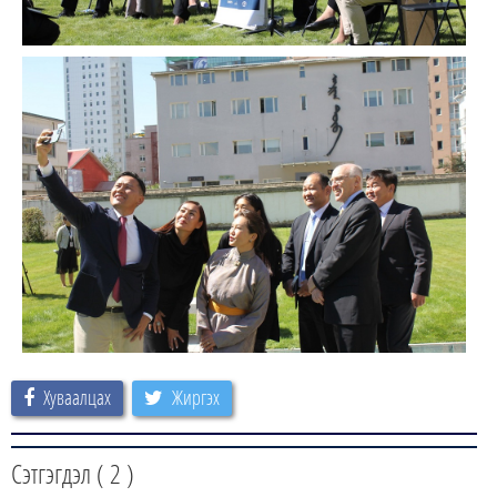
Хуваалцах
Жиргэх
Сэтгэгдэл (
2
)