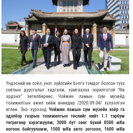
Үндэсний өв соёл, үнэт зүйлсийн бэлгэ тэмдэг болсон түүх
соёлын дурсгалыг хадгалж, хамгаалах зорилготой “Өв
эрдэнэ” хөтөлбөрөөс Чойжин ламын сүм музейд
тохижилтын ажил хийж өнөөдөр /2020.09.04/ хүлээлгэн
өглөө. Энэ хүрээнд
Чойжин ламын сүм музейн хоёр га
эдэлбэр газрын тохижилтын төслийг нийт 1.1 тэрбум
төгрөгөөр хэрэгжүүлж, 3000 бут сөөг бүхий 8500 мКв
ногоон байгууламж, 1500 мКв авто зогсоол, 1600 мКв