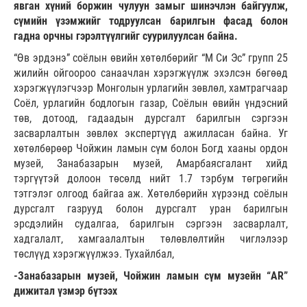
явган хүний боржин чулуун замыг шинэчлэн байгуулж,
сүмийн үзэмжийг тодруулсан барилгын фасад болон
гадна орчны гэрэлтүүлгийг суурилуулсан байна.
“Өв эрдэнэ” соёлын өвийн хөтөлбөрийг “М Си Эс” групп 25
жилийн ойгоороо санаачлан хэрэгжүүлж эхэлсэн бөгөөд
хэрэгжүүлэгчээр Монголын урлагийн зөвлөл, хамтрагчаар
Соёл, урлагийн бодлогын газар, Соёлын өвийн үндэсний
төв, дотоод, гадаадын дурсгалт барилгын сэргээн
засварлалтын зөвлөх экспертүүд ажилласан байна. Уг
хөтөлбөрөөр Чойжин ламын сүм болон Богд хааны ордон
музей, Занабазарын музей, Амарбаясгалант хийд
тэргүүтэй долоон төсөлд нийт 1.7 тэрбум төгрөгийн
тэтгэлэг олгоод байгаа аж. Хөтөлбөрийн хүрээнд соёлын
дурсгалт газрууд болон дурсгалт уран барилгын
эрсдэлийн судалгаа, барилгын сэргээн засварлалт,
хадгалалт, хамгаалалтын төлөвлөлтийн чиглэлээр
төслүүд хэрэгжүүлжээ. Тухайлбал,
-Занабазарын музей, Чойжин ламын сүм музейн “AR”
дижитал үзмэр бүтээх