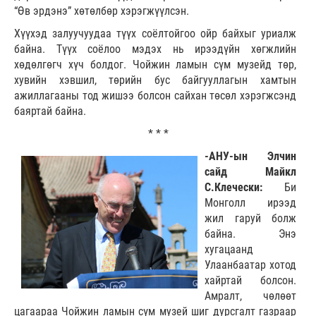
“Өв эрдэнэ” хөтөлбөр хэрэгжүүлсэн.
Хүүхэд залуучуудаа түүх соёлтойгоо ойр байхыг уриалж
байна. Түүх соёлоо мэдэх нь ирээдүйн хөгжлийн
хөдөлгөгч хүч болдог. Чойжин ламын сүм музейд төр,
хувийн хэвшил, төрийн бус байгууллагын хамтын
ажиллагааны тод жишээ болсон сайхан төсөл хэрэгжсэнд
баяртай байна.
* * *
-АНУ-ын Элчин
сайд Майкл
С.Клечески:
Би
Монголл ирээд
жил гаруй болж
байна. Энэ
хугацаанд
Улаанбаатар хотод
хайртай болсон.
Амралт, чөлөөт
цагаараа Чойжин ламын сүм музей шиг дурсгалт газраар