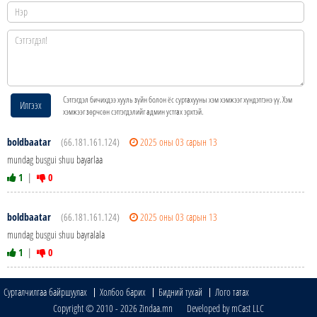
Сэтгэгдэл бичихдээ хууль зүйн болон ёс суртахууны хэм хэмжээг хүндэтгэнэ үү. Хэм
Илгээх
хэмжээг зөрчсөн сэтгэгдэлийг админ устгах эрхтэй.
boldbaatar
(66.181.161.124)
2025 оны 03 сарын 13
mundag busgui shuu bayarlaa
1
|
0
boldbaatar
(66.181.161.124)
2025 оны 03 сарын 13
mundag busgui shuu bayralala
1
|
0
Сурталчилгаа байршуулах
Холбоо барих
Бидний тухай
Лого татах
Copyright © 2010 - 2026 Zindaa.mn Developed by mCast LLC