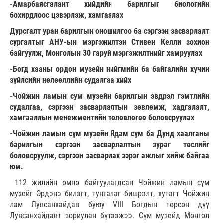
-Амарбаясгалант хийдийн барилгыг биологийн
бохирдлоос цэвэрлэж, хамгаалах
Дурсгалт уран барилгын оношилгоо ба сэргээн засварлалт
сургалтыг АНУ-ын мэргэжилтэн Стивен Келли зохион
байгуулж, Монголын 30 гаруй мэргэжилтнийг хамруулах
-Богд хааны ордон музейн нийгмийн ба байгалийн хүчин
зүйлсийн нөлөөллийн судалгаа хийх
-Чойжин ламын сум музейн барилгын эвдрэл гэмтлийн
судалгаа, сэргээн засварлалтын зөвлөмж, хадгалалт,
хамгааллын менежментийн төлөвлөгөө боловсруулах
-Чойжин ламын сүм музейн Ядам сүм ба Дунд хаалганы
барилгын сэргээн засварлалтын зураг төслийг
боловсруулж, сэргээн засварлах зэрэг ажлыг хийж байгаа
юм.
112 жилийн өмнө байгуулагдсан Чойжин ламын сүм
музейг Эрдэнэ билэгт, тунгалаг бишрэлт, хутагт Чойжин
лам Лувсанхайдав буюу VIII Богдын төрсөн дүү
Лувсанхайдавт зориулан бүтээжээ. Сүм музейд Монгол