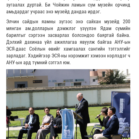
зугаалах дуртай. Би Чойжин ламын сүм музейн орчинд
амьдардаг учраас энэ музейд дандаа ирдэг.
Элчин сайдын яамны зүгээс энэ сайхан музейд 200
мянган ам.долларын дэмжлэг үзүүлэн Ядам сүмийн
барилгыг сэргээн засварлах болсондоо баяртай байна.
Дэлхий дахинаа үйл ажиллагаа явуулж байгаа АНУ-ын
ЭСЯ-даас Соёлын өвийг хамгаалах сангийн тэтгэлгийг
зарладаг. Хэдийгээр ЭСЯ-ны нэрэмжит хэмээн нэрлэдэг ч
АНУ-ын ард түмний сэтгэл юм.