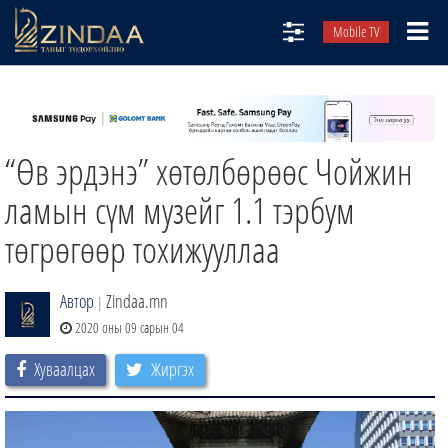
Mobile TV
НИЙТЛЭЛЧИД
ТВ8
“Өв эрдэнэ” хөтөлбөрөөс Чойжин
ӨГЛӨӨНИЙ СОНИН
АУДИО ЗОХИОЛ
ламын сүм музейг 1.1 тэрбум
ЗИНДАА СЭТГҮҮЛ
төгрөгөөр тохижууллаа
Автор
Zindaa.mn
|
2020 оны 09 сарын 04
Хуваалцах
Жиргэх