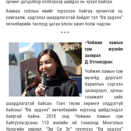
орчинг цогцолбор хэлбэрээр шийдэх нь чухал байсан.
Аливаа соёлын өвийг хүрээлэн байгаа орчинтой нь
хамгаалж, хадгалах шаардлагатай байдаг тул “Өв эрдэнэ”
хөтөлбөрийн төслүүд цагаа олсон ажил болж чадсан.
* * *
-Чойжин ламын
сүм музейн
захирал
Д.Отгонсүрэн:
Чойжин ламын сүм
музейд дурсгалт
барилгын сэргээн
засварлалт, орчны
тохижилт хийх
шаардлагатай байсан. Гэвч төсөв хөрөнгө олддоггүй
байсныг “Өв эрдэнэ” хөтөлбөрийн хүрээнд шийдсэндээ
баяртай байна. 2018 онд Чойжин ламын сүм
байгуулагдсаны 110 жилийн ой тохиоход Монголын
Урлагийн зөвлөл, “Эм Си Эс” группээс “Өв эрдэнэ”