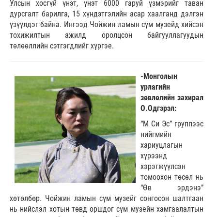
Улсын хосгүй үнэт, үнэт 6000 гаруй үзмэрийг таван
дурсгалт барилга, 15 хүндэтгэлийн асар хаалганд дэлгэн
үзүүлдэг байна. Ингээд Чойжин ламын сүм музейд хийсэн
тохижилтын ажилд оролцсон байгууллагуудын
төлөөллийн сэтгэгдлийг хүргэе.
-Монголын
урлагийн
зөвлөлийн захирал
О.Одгэрэл:
“М Си Эс” группээс
нийгмийн
хариуцлагын
хүрээнд
хэрэгжүүлсэн
томоохон төсөл нь
“Өв эрдэнэ”
хөтөлбөр. Чойжин ламын сүм музейг сонгосон шалтгаан
нь нийслэл хотын төвд оршдог сүм музейн хамгаалалтын