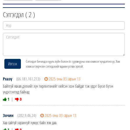
Сэтгэгдэл (
2
)
Сэтгэгдэл бичихдээ хууль зүйн болон ёс суртахууны хэм хэмжээг хүндэтгэнэ үү. Хэм
Илгээх
хэмжээг зөрчсөн сэтгэгдэлийг админ устгах эрхтэй.
Рхаэү
(66.181.161.213)
2025 оны 03 сарын 13
Байлгүй яахав дэлхийг хүн төрлөхтөнийг хийсэн эзэн байдаг гэж үздэг бүхэл бүтэн
үндэстэнгүүд байхад
1
|
0
Зочин
(202.9.46.24)
2025 оны 03 сарын 13
Хаа сайгүй харанхуй хүмүүс байх юм даа.
1
|
0