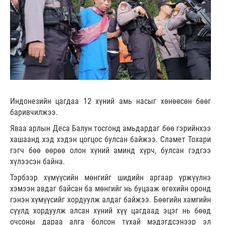
Индонезийн цагдаа 12 хүний амь насыг хөнөөсөн бөөг
баривчилжээ.
Яваа арлын Деса Балун тосгонд амьдардаг бөө гэрийнхээ
хашаанд хэд хэдэн цогцос булсан байжээ. Сламет Тохари
гэгч бөө өөрөө олон хүний аминд хүрч, булсан гэдгээ
хүлээсэн байна.
Тэрбээр хүмүүсийн мөнгийг шидийн аргаар үржүүлнэ
хэмээн авдаг байсан ба мөнгийг нь буцааж өгөхийн оронд
гэнэн хүмүүсийг хордуулж алдаг байжээ. Бөөгийн хамгийн
сүүлд хордуулж алсан хүний хүү цагдаад эцэг нь бөөд
очсоны дараа алга болсон тухай мэдэгдсэнээр эл