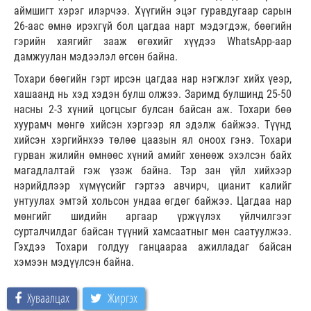
аймшигт хэрэг илэрчээ. Хүүгийн эцэг гуравдугаар сарын
26-аас өмнө ирэхгүй бол цагдаа нарт мэдэгдэж, бөөгийн
гэрийн хаягийг зааж өгөхийг хүүдээ WhatsApp-аар
дамжуулан мэдээлэл өгсөн байна.
Тохари бөөгийн гэрт ирсэн цагдаа нар нэгжлэг хийх үеэр,
хашаанд нь хэд хэдэн булш олжээ. Заримд булшинд 25-50
насны 2-3 хүний цогцсыг булсан байсан аж. Тохари бөө
хуурамч мөнгө хийсэн хэргээр ял эдэлж байжээ. Түүнд
хийсэн хэргийнхээ төлөө цаазын ял оноох гэнэ. Тохари
гурван жилийн өмнөөс хүний амийг хөнөөж эхэлсэн байх
магадлалтай гэж үзэж байна. Тэр зан үйл хийхээр
нэрийдлээр хүмүүсийг гэртээ авчирч, цианит калийг
унтуулах эмтэй хольсон ундаа өгдөг байжээ. Цагдаа нар
мөнгийг шидийн аргаар үржүүлэх үйлчилгээг
сурталчилдаг байсан түүний хамсаатныг мөн саатуулжээ.
Гэхдээ Тохари голдуу ганцаараа ажилладаг байсан
хэмээн мэдүүлсэн байна.
Хуваалцах
Жиргэх