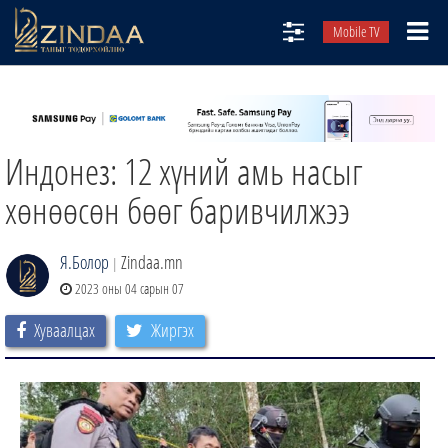
Mobile TV
НИЙТЛЭЛЧИД
ТВ8
Индонез: 12 хүний амь насыг
ӨГЛӨӨНИЙ СОНИН
АУДИО ЗОХИОЛ
хөнөөсөн бөөг баривчилжээ
ЗИНДАА СЭТГҮҮЛ
Я.Болор
Zindaa.mn
|
2023 оны 04 сарын 07
Хуваалцах
Жиргэх