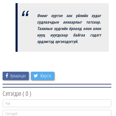
Өнөөг хүртэл зан үйлийн худаг
судлаачдын анхаарлыг татсаар.
Тахилын худгийн ёроолд олон олон
нууц нуугдсаар байгаа гэдэгт
эрдэмтэд эргэлздэггүй.
Хуваалцах
Жиргэх
Сэтгэгдэл (
0
)