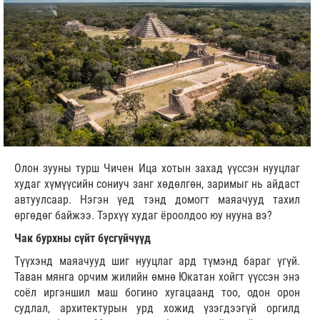
Олон зууны турш Чичен Ица хотын захад үүссэн нууцлаг
худаг хүмүүсийн сониуч занг хөдөлгөн, заримыг нь айдаст
автуулсаар. Нэгэн үед тэнд домогт маяачууд тахил
өргөдөг байжээ. Тэрхүү худаг ёроолдоо юу нууна вэ?
Чак бурхны сүйт бүсгүйчүүд
Түүхэнд маяачууд шиг нууцлаг ард түмэнд бараг үгүй.
Таван мянга орчим жилийн өмнө Юкатан хойгт үүссэн энэ
соёл иргэншил маш богино хугацаанд тоо, одон орон
судлал, архитектурын урд хожид үзэгдээгүй оргилд