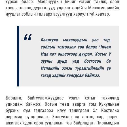
хүрсэн билээ. Маяачуудын бичиг үсгийг тайлж, олон
тооны хөшөө, дурсгалууд үлдсэн хэдий ч Мезоамерикийн
нууцлаг соёлын талаарх асуултууд хариултгүй хэвээр.
Ялангуяа маяачуудын улс төр,
соёлын томоохон төв болох Чичен
Ица хот оньсогоор дүүрэн. Хотыг V
зууны дунд үед босгосон ба
Испанийн эзлэн түрэмгийллийн үе
гэхэд хэдийн хаягдсан байжээ.
Барилга, байгууламжуудаас үзвэл хотыг тахилчид
удирдаж байжээ. Хотын төвд аварга том Кукулькан
бурхны сүм гэдгээрээ илүү танигдсан Эл Кастильо
пирамид сүндэрлэнэ. Холгүйхэн од эрхэс, сар, нарыг
ажиглах одон орон судлалын төв байрладаг. Пирамидын