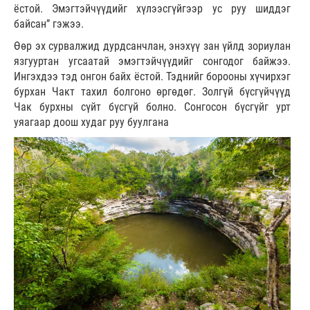
ёстой. Эмэгтэйчүүдийг хүлээсгүйгээр ус руу шиддэг
байсан” гэжээ.
Өөр эх сурвалжид дурдсанчлан, энэхүү зан үйлд зориулан
язгууртан угсаатай эмэгтэйчүүдийг сонгодог байжээ.
Ингэхдээ тэд онгон байх ёстой. Тэднийг борооны хүчирхэг
бурхан Чакт тахил болгоно өргөдөг. Золгүй бүсгүйчүүд
Чак бурхны сүйт бүсгүй болно. Сонгосон бүсгүйг урт
уяагаар доош худаг руу буулгана