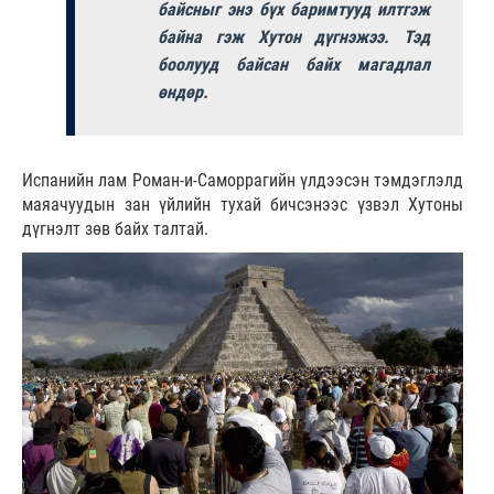
байсныг энэ бүх баримтууд илтгэж
байна гэж Хутон дүгнэжээ. Тэд
боолууд байсан байх магадлал
өндөр.
Испанийн лам Роман-и-Саморрагийн үлдээсэн тэмдэглэлд
маяачуудын зан үйлийн тухай бичсэнээс үзвэл Хутоны
дүгнэлт зөв байх талтай.