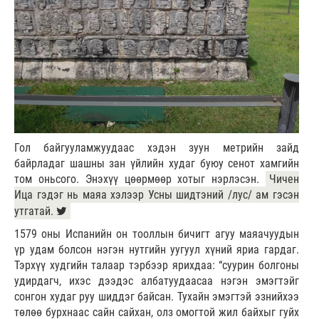
Гол байгууламжуудаас хэдэн зуун метрийн зайд
байрладаг шашны зан үйлийн худаг буюу сенот хамгийн
том оньсого. Энэхүү цөөрмөөр хотыг нэрлэсэн.
Чичен
Ица гэдэг нь маяа хэлээр Усны шидтэний /лус/ ам гэсэн
утгатай.
1579 оны Испанийн он тооллын бичигт агуу маяачуудын
үр удам болсон нэгэн нутгийн уугуул хүний яриа гардаг.
Тэрхүү худгийн талаар тэрбээр ярихдаа: “суурин болгоны
удирдагч, ихэс дээдэс албатуудаасаа нэгэн эмэгтэйг
сонгон худаг руу шиддэг байсан. Тухайн эмэгтэй эзнийхээ
төлөө бурхнаас сайн сайхан, олз омогтой жил байхыг гуйх