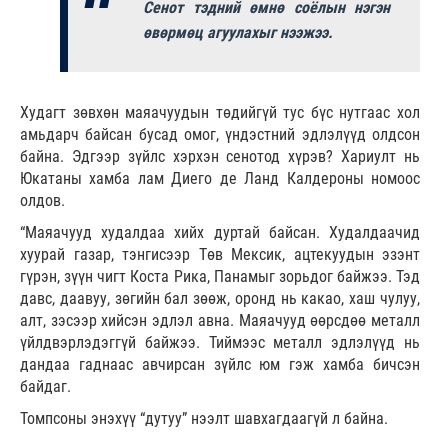
Сенот тэдний өмнө соёлын нэгэн
өвөрмөц агуулахыг нээжээ.
Худагт зөвхөн маяачуудын төдийгүй тус бүс нутгаас хол
амьдарч байсан бусад омог, үндэстний эдлэлүүд олдсон
байна. Эдгээр зүйлс хэрхэн сенотод хүрэв? Хариулт нь
Юкатаны хамба лам Диего де Ланд Калдероны номоос
олдов.
“Маяачууд худалдаа хийх дуртай байсан. Худалдаачид
хуурай газар, тэнгисээр Төв Мексик, ацтекуудын эзэнт
гүрэн, зүүн чигт Коста Рика, Панамыг зорьдог байжээ. Тэд
давс, даавуу, зөгийн бал зөөж, оронд нь какао, хаш чулуу,
алт, зэсээр хийсэн эдлэл авна. Маяачууд өөрсдөө металл
үйлдвэрлэдэггүй байжээ. Тиймээс металл эдлэлүүд нь
дандаа гаднаас авчирсан зүйлс юм гэж хамба бичсэн
байдаг.
Томпсоны энэхүү “дутуу” нээлт шавхагдаагүй л байна.