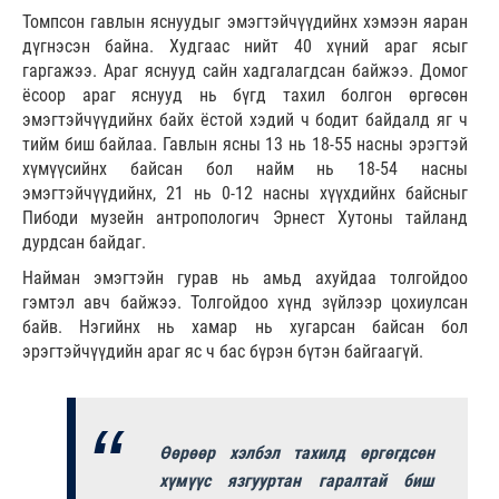
Томпсон гавлын яснуудыг эмэгтэйчүүдийнх хэмээн яаран
дүгнэсэн байна. Худгаас нийт 40 хүний араг ясыг
гаргажээ. Араг яснууд сайн хадгалагдсан байжээ. Домог
ёсоор араг яснууд нь бүгд тахил болгон өргөсөн
эмэгтэйчүүдийнх байх ёстой хэдий ч бодит байдалд яг ч
тийм биш байлаа. Гавлын ясны 13 нь 18-55 насны эрэгтэй
хүмүүсийнх байсан бол найм нь 18-54 насны
эмэгтэйчүүдийнх, 21 нь 0-12 насны хүүхдийнх байсныг
Пибоди музейн антропологич Эрнест Хутоны тайланд
дурдсан байдаг.
Найман эмэгтэйн гурав нь амьд ахуйдаа толгойдоо
гэмтэл авч байжээ. Толгойдоо хүнд зүйлээр цохиулсан
байв. Нэгийнх нь хамар нь хугарсан байсан бол
эрэгтэйчүүдийн араг яс ч бас бүрэн бүтэн байгаагүй.
Өөрөөр хэлбэл тахилд өргөгдсөн
хүмүүс язгууртан гаралтай биш