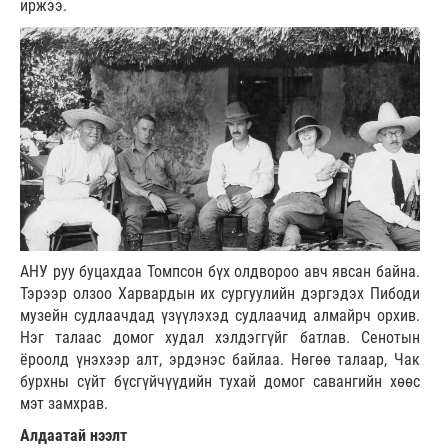
иржээ.
АНУ руу буцахдаа Томпсон бүх олдвороо авч явсан байна.
Тэрээр олзоо Харвардын их сургуулийн дэргэдэх Пибоди
музейн судлаачдад үзүүлэхэд судлаачид алмайрч орхив.
Нэг талаас домог худал хэлдэггүйг батлав. Сенотын
ёроолд үнэхээр алт, эрдэнэс байлаа. Нөгөө талаар, Чак
бурхны сүйт бүсгүйчүүдийн тухай домог савангийн хөөс
мэт замхрав.
Алдаатай нээлт