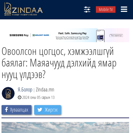
Mobile TV
НИЙТЛЭЛЧИД
ТВ8
Овоолсон цогцос, хэмжээлшгүй
ӨГЛӨӨНИЙ СОНИН
АУДИО ЗОХИОЛ
баялаг: Маяачууд дэлхийд ямар
ЗИНДАА СЭТГҮҮЛ
нууц үлдээв?
Я.Болор
Zindaa.mn
|
2024 оны 05 сарын 13
Хуваалцах
Жиргэх