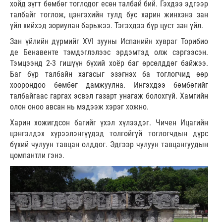
хойд зүгт бөмбөг тоглодог есөн талбай бий. Гэхдээ эдгээр
талбайг тоглож, цэнгэхийн тулд бус харин жинхэнэ зан
үйл хийхэд зориулан барьжээ. Тэгэхдээ бүр цуст зан үйл.
Зан үйлийн дүрмийг XVI зууны Испанийн хувраг Торибио
де Бенавенте тэмдэглэлээс эрдэмтэд олж сэргээсэн.
Тэмцээнд 2-3 гишүүн бүхий хоёр баг өрсөлддөг байжээ.
Баг бүр талбайн хагасыг эзэгнэх ба тоглогчид өөр
хоорондоо бөмбөг дамжуулна. Ингэхдээ бөмбөгийг
талбайгаас гаргах эсвэл газарт унагаж болохгүй. Хамгийн
олон оноо авсан нь мэдээж хэрэг хожно.
Харин хожигдсон багийг үхэл хүлээдэг. Чичен Ицагийн
цэнгэлдэх хүрээлэнгүүдэд толгойгүй тоглогчдын дүрс
бүхий чулуун тавцан олддог. Эдгээр чулуун тавцангуудын
цомпантли гэнэ.