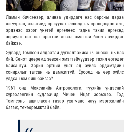
Ламын бичсэнээр, аливаа удирдагч нас барсны дараа
язгууртан, ахлагчид оршуулах ёслолд нь оролцохдоо алт,
эрдэнэс зэрэг үнэтэй өргөлөөс гадна тахил өргөхөд
зориулж нэг нэг эрэгтэй эсвэл эмэгтэй боол авчирдаг
байжээ.
Эдвард Томпсон алдаатай дүгнэлт хийсэн ч оносон нь бас
бий. Сенот цөөрөмд зөвхөн эмэгтэйчүүдээр тахил өргөдөг
байсангүй. Харин эртний үнэт эд зүйлс эрдэмтдийн
сонирхлыг татсан нь дамжиггүй. Ёроолд нь өөр зүйлс
үлдсэн юм биш байгаа?
1961 онд Мексикийн Антропологи, түүхийн үндэсний
хүрээлэнгийн судлаачид Чичен Ицаг зорьжээ. Тэд
Томпсоны ашигласан газар ухагчаас илүү мэргэжлийн
багаж, төхөөрөмжтэй байв.