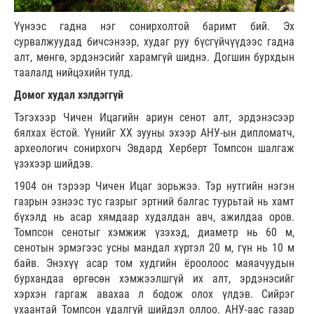
Үүнээс гадна нэг сонирхолтой баримт бий. Эх
сурвалжуудад бичсэнээр, худаг руу бүсгүйчүүдээс гадна
алт, мөнгө, эрдэнэсийг харамгүй шиднэ. Догшин бурхдын
таалалд нийцэхийн тулд.
Домог худал хэлдэггүй
Тэгэхээр Чичен Ицагийн ариун сенот алт, эрдэнэсээр
бялхах ёстой. Үүнийг ХХ зууны эхээр АНУ-ын дипломатч,
археологич сонирхогч Эвдард Херберт Томпсон шалгаж
үзэхээр шийдэв.
1904 он тэрээр Чичен Ицаг зорьжээ. Тэр нутгийн нэгэн
газрын эзнээс тус газрыг эртний балгас туурьтай нь хамт
бүхэлд нь асар хямдаар худалдан авч, ажилдаа оров.
Томпсон сенотыг хэмжиж үзэхэд, диаметр нь 60 м,
сенотын эрмэгээс усны мандал хүртэл 20 м, гүн нь 10 м
байв. Энэхүү асар том худгийн ёроолоос маяачуудын
бурхандаа өргөсөн хэмжээлшгүй их алт, эрдэнэсийг
хэрхэн гаргаж авахаа л бодож олох үлдэв. Сийрэг
ухаантай Томпсон удалгүй шийдэл оллоо. АНУ-аас газар