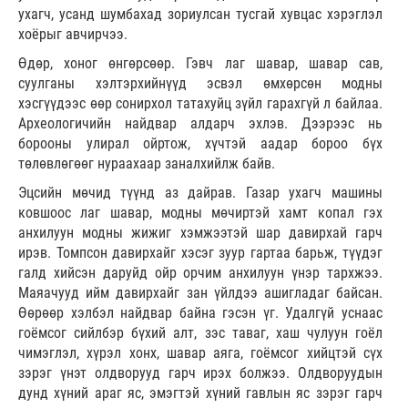
ухагч, усанд шумбахад зориулсан тусгай хувцас хэрэглэл
хоёрыг авчирчээ.
Өдөр, хоног өнгөрсөөр. Гэвч лаг шавар, шавар сав,
суулганы хэлтэрхийнүүд эсвэл өмхөрсөн модны
хэсгүүдээс өөр сонирхол татахуйц зүйл гарахгүй л байлаа.
Археологичийн найдвар алдарч эхлэв. Дээрээс нь
борооны улирал ойртож, хүчтэй аадар бороо бүх
төлөвлөгөөг нураахаар заналхийлж байв.
Эцсийн мөчид түүнд аз дайрав. Газар ухагч машины
ковшоос лаг шавар, модны мөчиртэй хамт копал гэх
анхилуун модны жижиг хэмжээтэй шар давирхай гарч
ирэв. Томпсон давирхайг хэсэг зуур гартаа барьж, түүдэг
галд хийсэн даруйд ойр орчим анхилуун үнэр тархжээ.
Маяачууд ийм давирхайг зан үйлдээ ашигладаг байсан.
Өөрөөр хэлбэл найдвар байна гэсэн үг. Удалгүй уснаас
гоёмсог сийлбэр бүхий алт, зэс таваг, хаш чулуун гоёл
чимэглэл, хүрэл хонх, шавар аяга, гоёмсог хийцтэй сүх
зэрэг үнэт олдворууд гарч ирэх болжээ. Олдворуудын
дунд хүний араг яс, эмэгтэй хүний гавлын яс зэрэг гарч