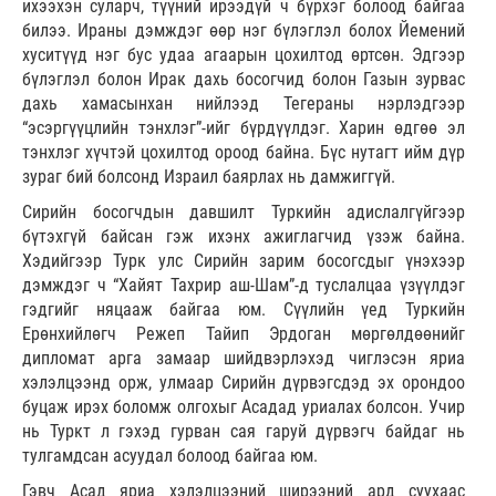
ихээхэн суларч, түүний ирээдүй ч бүрхэг болоод байгаа
билээ. Ираны дэмждэг өөр нэг бүлэглэл болох Йемений
хуситүүд нэг бус удаа агаарын цохилтод өртсөн. Эдгээр
бүлэглэл болон Ирак дахь босогчид болон Газын зурвас
дахь хамасынхан нийлээд Тегераны нэрлэдгээр
“эсэргүүцлийн тэнхлэг”-ийг бүрдүүлдэг. Харин өдгөө эл
тэнхлэг хүчтэй цохилтод ороод байна. Бүс нутагт ийм дүр
зураг бий болсонд Израил баярлах нь дамжиггүй.
Сирийн босогчдын давшилт Туркийн адислалгүйгээр
бүтэхгүй байсан гэж ихэнх ажиглагчид үзэж байна.
Хэдийгээр Турк улс Сирийн зарим босогсдыг үнэхээр
дэмждэг ч “Хайят Тахрир аш-Шам”-д туслалцаа үзүүлдэг
гэдгийг няцааж байгаа юм. Сүүлийн үед Туркийн
Ерөнхийлөгч Режеп Тайип Эрдоган мөргөлдөөнийг
дипломат арга замаар шийдвэрлэхэд чиглэсэн яриа
хэлэлцээнд орж, улмаар Сирийн дүрвэгсдэд эх орондоо
буцаж ирэх боломж олгохыг Асадад уриалах болсон. Учир
нь Туркт л гэхэд гурван сая гаруй дүрвэгч байдаг нь
тулгамдсан асуудал болоод байгаа юм.
Гэвч Асад яриа хэлэлцээний ширээний ард суухаас