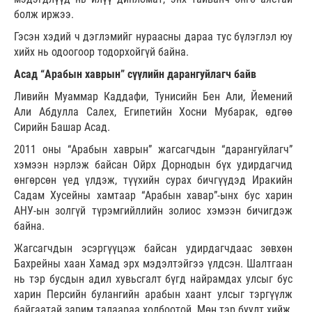
болж иржээ.
Гэсэн хэдий ч дэглэмийг нураасны дараа тус бүлэглэл юу
хийх нь одоогоор тодорхойгүй байна.
Асад “Арабын хаврын” сүүлийн дарангуйлагч байв
Ливийн Муаммар Каддафи, Тунисийн Бен Али, Йемений
Али Абдулла Салех, Египетийн Хосни Мубарак, өдгөө
Сирийн Башар Асад.
2011 оны “Арабын хаврын” жагсагчдын “дарангуйлагч”
хэмээн нэрлэж байсан Ойрх Дорнодын бүх удирдагчид
өнгөрсөн үед үлдэж, түүхийн сурах бичгүүдэд Иракийн
Садам Хусейны хамтаар “Арабын хавар”-ынх бус харин
АНУ-ын золгүй түрэмгийллийн золиос хэмээн бичигдэж
байна.
Жагсагчдын эсэргүүцэж байсан удирдагчдаас зөвхөн
Бахрейны хаан Хамад эрх мэдэлтэйгээ үлдсэн. Шалтгаан
нь тэр бусдын адил хувьсгалт бүгд найрамдах улсыг бус
харин Персийн булангийн арабын хаант улсыг тэргүүлж
байгаатай зарим талаараа холбоотой. Мөн тэр буулт хийж,