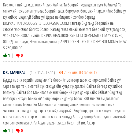
Бид олон нийтэд мэдээлэхийг хүсч байна; Та бөөрийг худалдахыг хүсч байна уу? Та
санхүүгийн хямралын улмаас бөөрийг зарж борлуулах боломжийг эрэлхийлж байна уу,
юу хийхээ мэдэхгүй байна уу? Дараа нь бидэнтэй холбоо бариад
DR.PRADHAN.UROLOGIST.LT.COL@GMAIL.COM хаягаар бид танд бөөрнийх нь
хэмжээгээр санал болгох болно. Яагаад гэвэл манай эмнэлэгт бөөрний дутагдалд орж,
91424323800802. имэйл: DR.PRADHAN.UROLOGIST.LT.COL@GMAIL.COM Yнэ: $780,
000 (Долоон зуун, Наян мянган доллар) APPLY TO SELL YOUR KIDNEY FOR MONEY NOW
$ 780,000.00
1
|
0
DR. MANIPAL
(105.112.217.11)
2025 оны 03 сарын 13
Бүгдэд нь энэ өдрийн мэнд,\n\nТа бөөрийг мөнгөөр ​​зарах сонирхолтой байна уу?
Хэрэв та эрэгтэй, эмэгтэй хүн санхүүгийн хувьд хүндрэлтэй байгаа бөгөөд юу хийхээ
мэдэхгүй байгаа бол Манипал эмнэлэг бөөрний хүнд донор хайж байгааг бид танд
мэдэгдэхийг хүсч байна.\n\nБид бөөрний донор болох 780 мянган ам.долларыг
санал болгож байна. Би Манипал эмч бөгөөд манай эмнэлэг нь эмчилгээний
чиглэлээрээ шилдэг гэдгээрээ дэлхийд алдартай. Бид бөөр, эрхтэн шилжүүлэн суулгах
мэс заслын чиглэлээр мэргэшсэн мэргэжилтнүүд бөгөөд донор болон хүлээн авагчтай
хамтран ажилладаг.\n\nАсуулт авахыг хүсвэл бидэнтэй имэйлээр
1
|
0