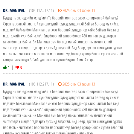
DR. MANIPAL
(105.112.217.11)
2025 оны 03 сарын 13
Бүгдэд нь энэ өдрийн мэнд,\n\nТа бөөрийг мөнгөөр ​​зарах сонирхолтой байна уу?
Хэрэв та эрэгтэй, эмэгтэй хүн санхүүгийн хувьд хүндрэлтэй байгаа бөгөөд юу хийхээ
мэдэхгүй байгаа бол Манипал эмнэлэг бөөрний хүнд донор хайж байгааг бид танд
мэдэгдэхийг хүсч байна.\n\nБид бөөрний донор болох 780 мянган ам.долларыг
санал болгож байна. Би Манипал эмч бөгөөд манай эмнэлэг нь эмчилгээний
чиглэлээрээ шилдэг гэдгээрээ дэлхийд алдартай. Бид бөөр, эрхтэн шилжүүлэн суулгах
мэс заслын чиглэлээр мэргэшсэн мэргэжилтнүүд бөгөөд донор болон хүлээн авагчтай
хамтран ажилладаг.\n\nАсуулт авахыг хүсвэл бидэнтэй имэйлээр
1
|
0
DR. MANIPAL
(105.112.217.11)
2025 оны 03 сарын 13
Бүгдэд нь энэ өдрийн мэнд,\n\nТа бөөрийг мөнгөөр ​​зарах сонирхолтой байна уу?
Хэрэв та эрэгтэй, эмэгтэй хүн санхүүгийн хувьд хүндрэлтэй байгаа бөгөөд юу хийхээ
мэдэхгүй байгаа бол Манипал эмнэлэг бөөрний хүнд донор хайж байгааг бид танд
мэдэгдэхийг хүсч байна.\n\nБид бөөрний донор болох 780 мянган ам.долларыг
санал болгож байна. Би Манипал эмч бөгөөд манай эмнэлэг нь эмчилгээний
чиглэлээрээ шилдэг гэдгээрээ дэлхийд алдартай. Бид бөөр, эрхтэн шилжүүлэн суулгах
мэс заслын чиглэлээр мэргэшсэн мэргэжилтнүүд бөгөөд донор болон хүлээн авагчтай
хамтран ажилладаг.\n\nАсуулт авахыг хүсвэл бидэнтэй имэйлээр