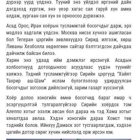
дүрээр үүрд үлдэнэ. Түүний энэ үйлдэл иргэний дайн
дэгдэхэд хүргэж, энэ үеэр хагас сая гаруй хүн амиа
алдаж, зургаан сая хүн эх орноосоо дүрвэжээ.
Асад Орос, Иран хоёрын тусламжтай босогчдыг дарж, эрх
мэдлээ хадгалж үлдсэн. Москва нисэх хүчнээ ашигласан
бол Тегеран цэргийн зөвлөхүүдээ Сирид илгээж, хөрш
Ливаны Хезболла хөдөлгөөн сайтар бэлтгэгдсэн дайчдаа
дайчилж байсан билээ.
Харин энэ удаад ийм дэмжлэг ирсэнгүй. Асадын
холбоотнууд дотоодынхоо асуудлаас үүдэн түүнийг
хаяжээ. Тэдний тусламжгүйгээр Сирийн цэргүүд “Хайят
Тахрир аш-Шам” ислам бүлэглэлээр удирдуулсан
босогчдыг зогсоож дийлсэнгүй, зарим газарт хүссэнгүй.
Хоёр долоо хоногийн өмнө босогчид бараг ямар ч
эсэргүүцэлтэй тулгаралгүйгээр Сирийн хоёрдох том
Алеппо хотыг эзэлж авсан бол дараа нь тэд Хама хотыг
хяналтдаа авлаа. Хэдэн хоногийн дараа Хомст төв
тэднийх болов. Ийнхүү Дамаск хот тусгаарлагдаж, хэдхэн
цагийн дотор сөрөг хүчин нийслэлд орж ирсэн юм.