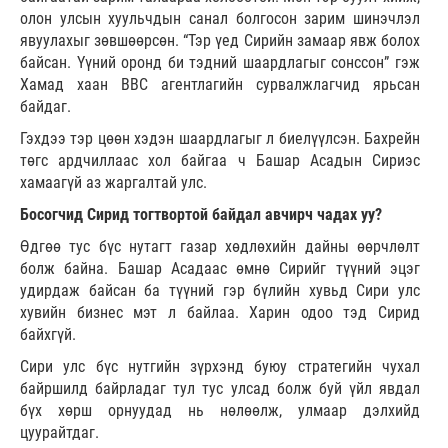
олон улсын хуульчдын санал болгосон зарим шинэчлэл
явуулахыг зөвшөөрсөн. “Тэр үед Сирийн замаар явж болох
байсан. Үүний оронд би тэдний шаардлагыг сонссон” гэж
Хамад хаан ВВС агентлагийн сурвалжлагчид ярьсан
байдаг.
Гэхдээ тэр цөөн хэдэн шаардлагыг л биелүүлсэн. Бахрейн
төгс ардчиллаас хол байгаа ч Башар Асадын Сириэс
хамаагүй аз жаргалтай улс.
Босогчид Сирид тогтвортой байдал авчирч чадах уу?
Өдгөө тус бүс нутагт газар хөдлөхийн дайны өөрчлөлт
болж байна. Башар Асадаас өмнө Сирийг түүний эцэг
удирдаж байсан ба түүний гэр бүлийн хувьд Сири улс
хувийн бизнес мэт л байлаа. Харин одоо тэд Сирид
байхгүй.
Сири улс бүс нутгийн зүрхэнд буюу стратегийн чухал
байршилд байрладаг тул тус улсад болж буй үйл явдал
бүх хөрш орнуудад нь нөлөөлж, улмаар дэлхийд
цуурайтдаг.