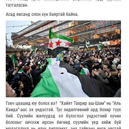
татгалзсан.
Асад явсанд олон хүн баяртай байна.
Гэвч цаашид юу болох вэ? “Хайят Тахрир аш-Шам” нь “Аль
Каида”-аас эх үндэстэй. Тус хөдөлгөөний ард бохир түүх
бий. Сүүлийн жилүүдэд эл бүлэглэл үндэстний хүчин
болохыг хичээж ирсэн бөгөөд сүүлийн үед хийж буй
мэдэгдлүүд нь илүү дипломат, энх тайванч өнгө аястай