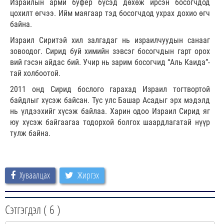
Израилын арми буфер бүсэд дөхөж ирсэн босогчдод
цохилт өгчээ. Ийм маягаар тэд босогчдод ухрах дохио өгч
байна.
Израил Сиритэй хил залгадаг нь израилчуудын санааг
зовоодог. Сирид буй химийн зэвсэг босогчдын гарт орох
вий гэсэн айдас бий. Учир нь зарим босогчид “Аль Каида”-
тай холбоотой.
2011 онд Сирид бослого гарахад Израил тогтвортой
байдлыг хүсэж байсан. Тус улс Башар Асадыг эрх мэдэлд
нь үлдээхийг хүсэж байлаа. Харин одоо Израил Сирид яг
юу хүсэж байгаагаа тодорхой болгох шаардлагатай нүүр
тулж байна.
Хуваалцах
Жиргэх
Сэтгэгдэл (
6
)