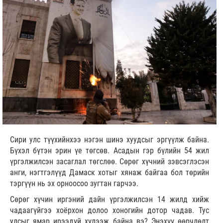
Сири улс түүхийнхээ нэгэн шинэ хуудсыг эргүүлж байна.
Бүхэл бүтэн эрин үе төгсөв. Асадын гэр бүлийн 54 жил
үргэлжилсэн засаглал төгслөө. Сөрөг хүчний зэвсэглэсэн
анги, нэгтгэлүүд Дамаск хотыг хянаж байгаа бол төрийн
тэргүүн нь эх орноосоо зугтан гарчээ.
Сөрөг хүчин иргэний дайн үргэлжилсэн 14 жилд хийж
чадаагүйгээ хоёрхон долоо хоногийн дотор чадав. Тус
улсыг ямар ирээдүй хүлээж байна вэ? Энэхүү өөрчлөлт