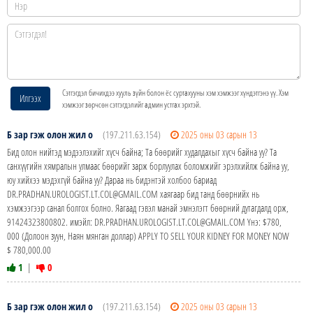
Сэтгэгдэл бичихдээ хууль зүйн болон ёс суртахууны хэм хэмжээг хүндэтгэнэ үү. Хэм
Илгээх
хэмжээг зөрчсөн сэтгэгдэлийг админ устгах эрхтэй.
Б зар гэж олон жил о
(197.211.63.154)
2025 оны 03 сарын 13
Бид олон нийтэд мэдээлэхийг хүсч байна; Та бөөрийг худалдахыг хүсч байна уу? Та
санхүүгийн хямралын улмаас бөөрийг зарж борлуулах боломжийг эрэлхийлж байна уу,
юу хийхээ мэдэхгүй байна уу? Дараа нь бидэнтэй холбоо бариад
DR.PRADHAN.UROLOGIST.LT.COL@GMAIL.COM хаягаар бид танд бөөрнийх нь
хэмжээгээр санал болгох болно. Яагаад гэвэл манай эмнэлэгт бөөрний дутагдалд орж,
91424323800802. имэйл: DR.PRADHAN.UROLOGIST.LT.COL@GMAIL.COM Yнэ: $780,
000 (Долоон зуун, Наян мянган доллар) APPLY TO SELL YOUR KIDNEY FOR MONEY NOW
$ 780,000.00
1
|
0
Б зар гэж олон жил о
(197.211.63.154)
2025 оны 03 сарын 13