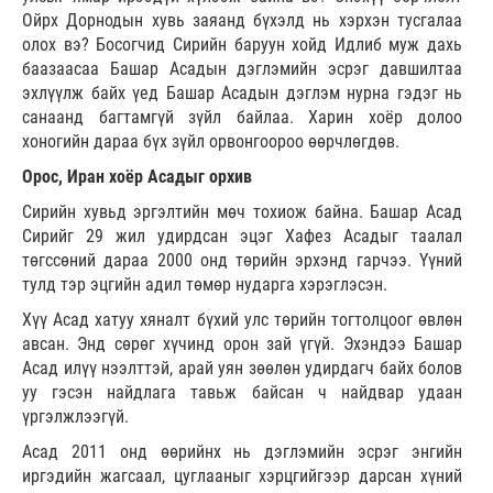
Ойрх Дорнодын хувь заяанд бүхэлд нь хэрхэн тусгалаа
олох вэ? Босогчид Сирийн баруун хойд Идлиб муж дахь
баазаасаа Башар Асадын дэглэмийн эсрэг давшилтаа
эхлүүлж байх үед Башар Асадын дэглэм нурна гэдэг нь
санаанд багтамгүй зүйл байлаа. Харин хоёр долоо
хоногийн дараа бүх зүйл орвонгоороо өөрчлөгдөв.
Орос, Иран хоёр Асадыг орхив
Сирийн хувьд эргэлтийн мөч тохиож байна. Башар Асад
Сирийг 29 жил удирдсан эцэг Хафез Асадыг таалал
төгссөний дараа 2000 онд төрийн эрхэнд гарчээ. Үүний
тулд тэр эцгийн адил төмөр нударга хэрэглэсэн.
Хүү Асад хатуу хяналт бүхий улс төрийн тогтолцоог өвлөн
авсан. Энд сөрөг хүчинд орон зай үгүй. Эхэндээ Башар
Асад илүү нээлттэй, арай уян зөөлөн удирдагч байх болов
уу гэсэн найдлага тавьж байсан ч найдвар удаан
үргэлжлээгүй.
Асад 2011 онд өөрийнх нь дэглэмийн эсрэг энгийн
иргэдийн жагсаал, цуглааныг хэрцгийгээр дарсан хүний