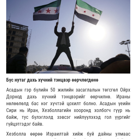
Бүс нутаг дахь хүчний тэнцвэр өөрчлөгдөнө
Асадын гэр бүлийн 50 жилийн засаглалын төгсгөл Ойрх
Дорнод дахь хүчний тэнцвэрийг өөрчилнө. Ираны
нөлөөлөлд бас нэг хүчтэй цохилт болно. Асадын үеийн
Сири нь Иран, Хезболлагийн хооронд холбогч гүүр нь
байж, тус бүлэглэлд зэвсэг нийлүүлэхэд гол үүргийг
гүйцэтгэдэг байв.
Хезболла өөрөө Израилтай хийж буй дайны улмаас