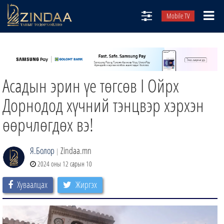
Mobile TV
НИЙТЛЭЛЧИД
ТВ8
Асадын эрин үе төгсөв I Ойрх
ӨГЛӨӨНИЙ СОНИН
АУДИО ЗОХИОЛ
Дорнодод хүчний тэнцвэр хэрхэн
ЗИНДАА СЭТГҮҮЛ
өөрчлөгдөх вэ!
Я.Болор
Zindaa.mn
|
2024 оны 12 сарын 10
Хуваалцах
Жиргэх