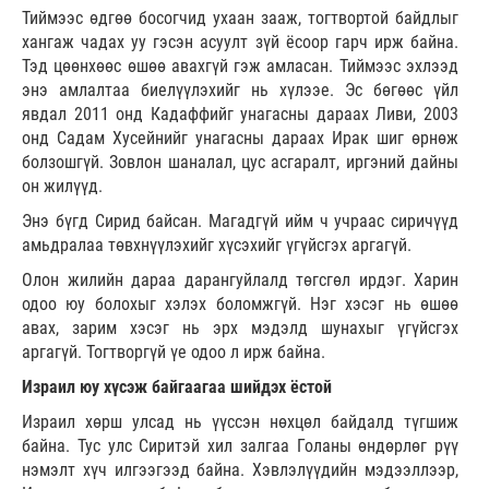
Тиймээс өдгөө босогчид ухаан зааж, тогтвортой байдлыг
хангаж чадах уу гэсэн асуулт зүй ёсоор гарч ирж байна.
Тэд цөөнхөөс өшөө авахгүй гэж амласан. Тиймээс эхлээд
энэ амлалтаа биелүүлэхийг нь хүлээе. Эс бөгөөс үйл
явдал 2011 онд Кадаффийг унагасны дараах Ливи, 2003
онд Садам Хусейнийг унагасны дараах Ирак шиг өрнөж
болзошгүй. Зовлон шаналал, цус асгаралт, иргэний дайны
он жилүүд.
Энэ бүгд Сирид байсан. Магадгүй ийм ч учраас сиричүүд
амьдралаа төвхнүүлэхийг хүсэхийг үгүйсгэх аргагүй.
Олон жилийн дараа дарангуйлалд төгсгөл ирдэг. Харин
одоо юу болохыг хэлэх боломжгүй. Нэг хэсэг нь өшөө
авах, зарим хэсэг нь эрх мэдэлд шунахыг үгүйсгэх
аргагүй. Тогтворгүй үе одоо л ирж байна.
Израил юу хүсэж байгаагаа шийдэх ёстой
Израил хөрш улсад нь үүссэн нөхцөл байдалд түгшиж
байна. Тус улс Сиритэй хил залгаа Голаны өндөрлөг рүү
нэмэлт хүч илгээгээд байна. Хэвлэлүүдийн мэдээллээр,