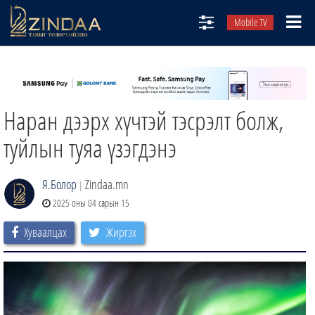
Mobile TV
НИЙТЛЭЛЧИД
ТВ8
Наран дээрх хүчтэй тэсрэлт болж,
ӨГЛӨӨНИЙ СОНИН
АУДИО ЗОХИОЛ
туйлын туяа үзэгдэнэ
ЗИНДАА СЭТГҮҮЛ
Я.Болор
Zindaa.mn
|
2025 оны 04 сарын 15
Хуваалцах
Жиргэх