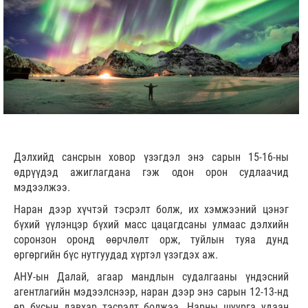
Дэлхийд сансрын ховор үзэгдэл энэ сарын 15-16-ны
өдрүүдэд ажиглагдана гэж одон орон судлаачид
мэдээлжээ.
Наран дээр хүчтэй тэсрэлт болж, их хэмжээний цэнэг
бүхий үүлэнцэр бүхий масс цацагдсаны улмаас дэлхийн
соронзон оронд өөрчлөлт орж, туйлын туяа дунд
өргөргийн бүс нутгуудад хүртэл үзэгдэх аж.
АНУ-ын Далай, агаар мандлын судалгааны үндэсний
агентлагийн мэдээлснээр, наран дээр энэ сарын 12-13-нд
ер бусын давхар тэсрэлт болжээ. Нарны шуурга удаан