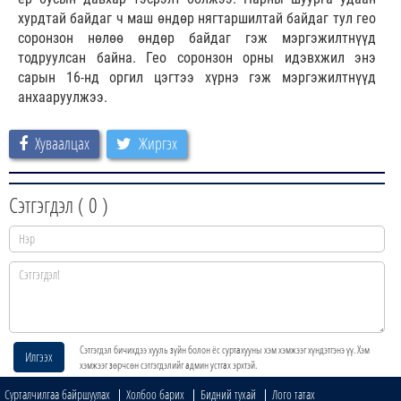
хурдтай байдаг ч маш өндөр нягтаршилтай байдаг тул гео
соронзон нөлөө өндөр байдаг гэж мэргэжилтнүүд
тодруулсан байна. Гео соронзон орны идэвхжил энэ
сарын 16-нд оргил цэгтээ хүрнэ гэж мэргэжилтнүүд
анхааруулжээ.
Хуваалцах
Жиргэх
Сэтгэгдэл (
0
)
Сэтгэгдэл бичихдээ хууль зүйн болон ёс суртахууны хэм хэмжээг хүндэтгэнэ үү. Хэм
Илгээх
хэмжээг зөрчсөн сэтгэгдэлийг админ устгах эрхтэй.
Сурталчилгаа байршуулах
Холбоо барих
Бидний тухай
Лого татах