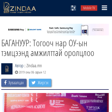
Mobile TV
НИЙТЛЭЛЧИД
ТВ8
БАГАНУУР: Тогооч нар ОУ-ын
ӨГЛӨӨНИЙ СОНИН
АУДИО ЗОХИОЛ
тэмцээнд амжилттай оролцлоо
ЗИНДАА СЭТГҮҮЛ
Автор
Zindaa.mn
|
2019 оны 06 сарын 12
Хуваалцах
Жиргэх