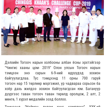
Дэлхийн Тогооч нарын холбооны албан ёсны эрхтэйгээр
"Чингис хааны цом- 2019" Олон улсын Тогооч нарын
тэмцээн энэ сарын 6-9-ний өдрүүдэд зохион
байгуулагдлаа. Тус тэмцээнд 11 орны 700 гаруй
тогооч нар 15 төрлөөр мэргэжил, ур чадвараа сорьсон ба
хоёр дахь жилдээ зохион байгуулагдсан юм. Багануур
дүүргээс таван тогооч таван төрөлд оролцож, 2 алт, 2
мөнгө, 1 хүрэл медалийн эзэд боллоо.
Тэмцээнд “Найман дулам хүнс комплекс” ХХК-ий