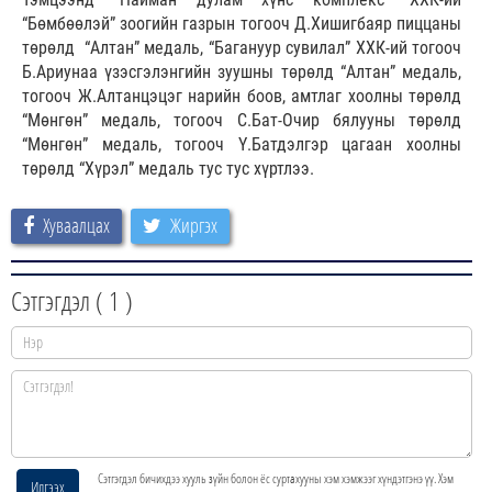
“Бөмбөөлэй” зоогийн газрын тогооч Д.Хишигбаяр пиццаны
төрөлд “Алтан” медаль, “Багануур сувилал” ХХК-ий тогооч
Б.Ариунаа үзэсгэлэнгийн зуушны төрөлд “Алтан” медаль,
тогооч Ж.Алтанцэцэг нарийн боов, амтлаг хоолны төрөлд
“Мөнгөн” медаль, тогооч С.Бат-Очир бялууны төрөлд
“Мөнгөн” медаль, тогооч Ү.Батдэлгэр цагаан хоолны
төрөлд “Хүрэл” медаль тус тус хүртлээ.
Хуваалцах
Жиргэх
Сэтгэгдэл (
1
)
Сэтгэгдэл бичихдээ хууль зүйн болон ёс суртахууны хэм хэмжээг хүндэтгэнэ үү. Хэм
Илгээх