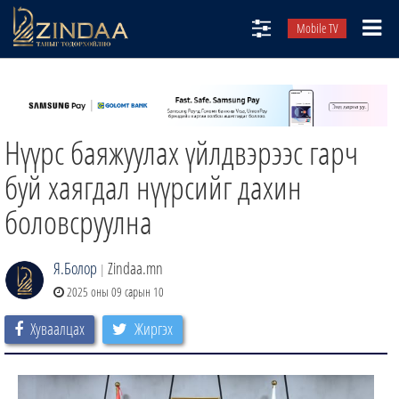
Mobile TV
НИЙТЛЭЛЧИД
ТВ8
Нүүрс баяжуулах үйлдвэрээс гарч
ӨГЛӨӨНИЙ СОНИН
АУДИО ЗОХИОЛ
буй хаягдал нүүрсийг дахин
ЗИНДАА СЭТГҮҮЛ
боловсруулна
Я.Болор
Zindaa.mn
|
2025 оны 09 сарын 10
Хуваалцах
Жиргэх