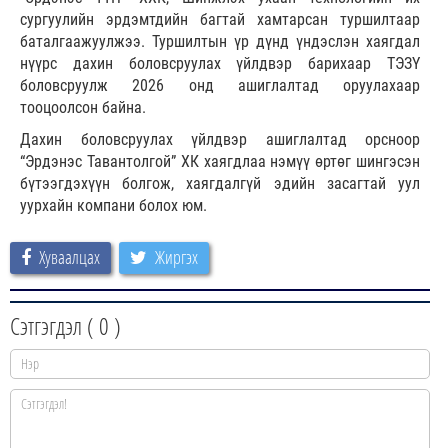
сургуулийн эрдэмтдийн багтай хамтарсан туршилтаар
баталгаажуулжээ. Туршилтын үр дүнд үндэслэн хаягдал
нүүрс дахин боловсруулах үйлдвэр барихаар ТЭЗҮ
боловсруулж 2026 онд ашиглалтад оруулахаар
тооцоолсон байна.
Дахин боловсруулах үйлдвэр ашиглалтад орсноор
“Эрдэнэс Тавантолгой” ХК хаягдлаа нэмүү өртөг шингэсэн
бүтээгдэхүүн болгож, хаягдалгүй эдийн засагтай уул
уурхайн компани болох юм.
Хуваалцах
Жиргэх
Сэтгэгдэл (
0
)