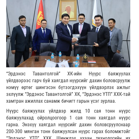
“Эрдэнэс Тавантолгой” ХК-ийн Нүүрс баяжуулах
үйлдвэрээс гарч буй хаягдал нүүрсийг дахин боловсруулж
нэмүү өртөг шингэсэн бүтээгдэхүүн үйлдвэрлэх ажлыг
эхлүүлж “Эрдэнэс Тавантолгой” ХК, “Эрдэнэс ҮТП” ХХК-тай
хамтран ажиллах санамж бичигт гарын үсэг зурлаа.
Нүүрс баяжуулах үйлдвэр жилд 10 сая тонн нүүрс
баяжуулахад ойролцоогоор 1 сая тонн хаягдал нүүрс
гарна. Энэхүү хаягдал нүүрсийг дахин боловсруулснаар
200-300 мянган тонн баяжуулсан нүүрс гарах боломжтойг
“Эрдэнэс ҮТП” ХХК, Шинжлэх ухаан технологийн их