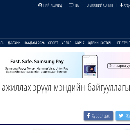
НИЙТЛЭЛЧИД
ТВ8
ӨГЛӨӨНИЙ СОНИН
АУДИ
УЛЬ
ДЭЛХИЙ
НААДАМ-2026
СПОРТ
УРЛАГ
COP17
ӨДРИЙН ХӨТӨЧ
LIFE STYL
 ажиллах эрүүл мэндийн байгууллаг
Хуваалцах
Жи