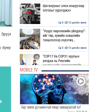
Шатахууныг олон хошуугаар
олгохыг үүрэгджээ
0 |
13 цагийн өмнө
“Нүүрс пиролизийн үйлдвэр”-
 Эрүүл
ийг төр, хувийн хэвшлийн
түншлэлээр хэрэгжү…
ш буюу
0 |
13 цагийн өмнө
"COP17 ба COP31 хурлын
уялдаа нь Риогийн
конвенцийн хэрэгжилтийг
MOBILE TV
ахиул…
0 |
14 цагийн өмнө
Монгол төрийн парадокс нь
шатахуун
0 |
14 цагийн өмнө
Хар тамхи допаминтай ямар хамааралтай вэ?
Б.Пүрэвдагва: Найман
салбарын 103 үйлчилгээний
Бусад
| 2026-08-05