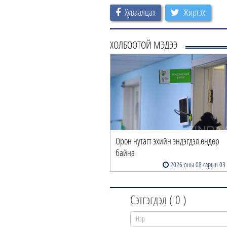
Хуваалцах
Жиргэх
ХОЛБООТОЙ МЭДЭЭ
Орон нутагт эхийн эндэгдэл өндөр
байна
2026 оны 08 сарын 03
Сэтгэгдэл (
0
)