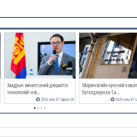
Хавдрын эмчилгээний дэвшилтэт
Морингагийн хүнсний нэмэл
технологийг нэв…
бүтээгдэхүүнээс Са…
2026 оны 07 сарын 28
2026 оны 07 с