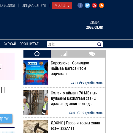
О ЗОХИОЛ
ЗИНДАА СЭТГҮҮЛ
MOBILE TV
БЯМБА
2026.08.08
E
ЗУРХАЙ
ОРОН НУТАГ
Барселона | Солилцоо
наймаа дагасан том
өөрчлөлт
0 |
9 цагийн өмнө
ын
Сэлэнгэ аймагт 70 МВт-ын
дулааны цахилгаан станц
ирэх сард ашиглалтад …
0 |
10 цагийн өмнө
ргэх
ДОХИО | Газрын тосны ханш
өсөж эхэллээ