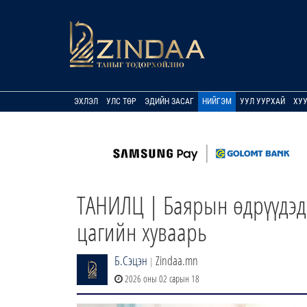
ЭХЛЭЛ
УЛС ТӨР
ЭДИЙН ЗАСАГ
НИЙГЭМ
УУЛ УУРХАЙ
ХУ
ТАНИЛЦ | Баярын өдрүүдэд
цагийн хуваарь
Б.Сэцэн
Zindaa.mn
|
2026 оны 02 сарын 18