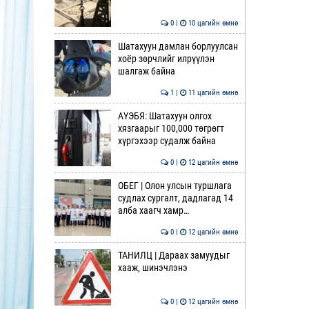
0 |
10 цагийн өмнө
Шатахуун дамлан борлуулсан
хоёр зөрчлийг илрүүлэн
шалгаж байна
1 |
11 цагийн өмнө
АҮЭБЯ: Шатахуун олгох
хязгаарыг 100,000 төгрөгт
хүргэхээр судалж байна
0 |
12 цагийн өмнө
ОБЕГ | Олон улсын туршлага
судлах сургалт, дадлагад 14
алба хаагч хамр…
0 |
12 цагийн өмнө
ТАНИЛЦ | Дараах замуудыг
хааж, шинэчлэнэ
0 |
12 цагийн өмнө