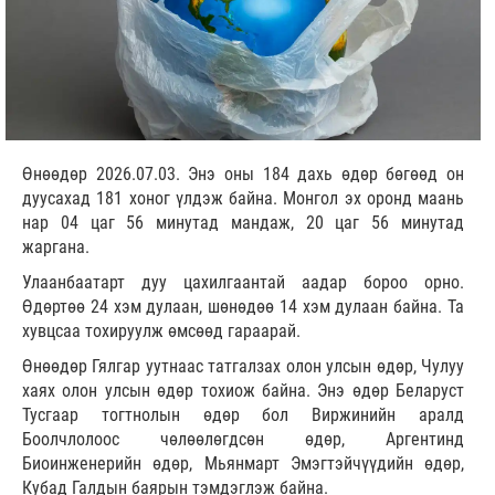
Өнөөдөр 2026.07.03. Энэ оны 184 дахь өдөр бөгөөд он
дуусахад 181 хоног үлдэж байна. Монгол эх оронд маань
нар 04 цаг 56 минутад мандаж, 20 цаг 56 минутад
жаргана.
Улаанбаатарт дуу цахилгаантай аадар бороо орно.
Өдөртөө 24 хэм дулаан, шөнөдөө 14 хэм дулаан байна. Та
хувцсаа тохируулж өмсөөд гараарай.
Өнөөдөр Гялгар уутнаас татгалзах олон улсын өдөр, Чулуу
хаях олон улсын өдөр тохиож байна. Энэ өдөр Беларуст
Тусгаар тогтнолын өдөр бол Виржинийн аралд
Боолчлолоос чөлөөлөгдсөн өдөр, Аргентинд
Биоинженерийн өдөр, Мьянмарт Эмэгтэйчүүдийн өдөр,
Кубад Галдын баярын тэмдэглэж байна.