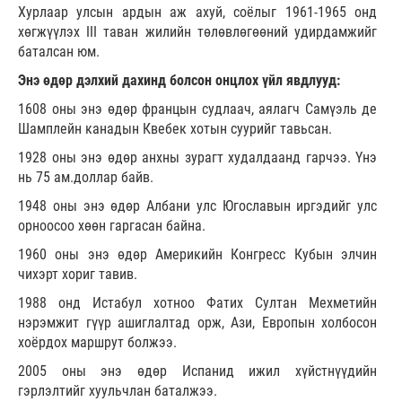
Хурлаар улсын ардын аж ахуй, соёлыг 1961-1965 онд
хөгжүүлэх III таван жилийн төлөвлөгөөний удирдамжийг
баталсан юм.
Энэ өдөр дэлхий дахинд болсон онцлох үйл явдлууд:
1608 оны энэ өдөр францын судлаач, аялагч Самүэль де
Шамплейн канадын Квебек хотын суурийг тавьсан.
1928 оны энэ өдөр анхны зурагт худалдаанд гарчээ. Үнэ
нь 75 ам.доллар байв.
1948 оны энэ өдөр Албани улс Югославын иргэдийг улс
орноосоо хөөн гаргасан байна.
1960 оны энэ өдөр Америкийн Конгресс Кубын элчин
чихэрт хориг тавив.
1988 онд Истабул хотноо Фатих Султан Мехметийн
нэрэмжит гүүр ашиглалтад орж, Ази, Европын холбосон
хоёрдох маршрут болжээ.
2005 оны энэ өдөр Испанид ижил хүйстнүүдийн
гэрлэлтийг хуульчлан баталжээ.