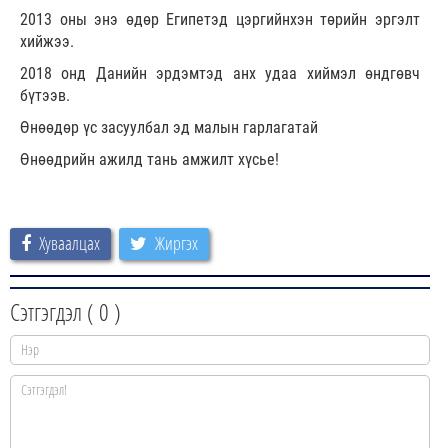
2013 оны энэ өдөр Египетэд цэргийнхэн төрийн эргэлт
хийжээ.
2018 онд Данийн эрдэмтэд анх удаа хиймэл өндгөвч
бүтээв.
Өнөөдөр үс засуулбал эд малын гарлагатай
Өнөөдрийн ажилд тань амжилт хүсье!
Хуваалцах
Жиргэх
Сэтгэгдэл (
0
)