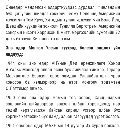
Өнөөдөр мэндэлсэн алдартнуудаас дурдвал, Финландын
бүх цаг үеийн шилдэг хоккейч Теему Селянне, Америкийн
жүжигчин Том Круз, Хятадын тулаанч, жүжигчин Боло Йен,
Шведийн хүүхдийн зохиолч Гунилла Бергстрём, Америкийн
сансрын нисэгч Харрисон Шмитт, мэргэжлийн сүмогийн 72
дахь ёкозүна Кисэносато нар юм.
Энэ өдөр Монгол Улсын түүхэнд болсон онцлох үйл
явдлууд:
1944 оны энэ өдөр АНУ-ын Дэд ерөнхийлөгч Хэнри
А.Уэльс Монголд албан ёсны бус айлчлал хийжээ. Тэрээр
Москвагаас Бээжин орох замдаа Улаанбаатарт гурав
хоносон ба хэлмэрчээр нь нэрт монголч эрдэмтэн
О.Латтимор явжээ.
1950 оны энэ өдөр Намын төв хороо, Сайд нарын
зөвлөлийн шийдвэрээр зөвхөн албан хэрэгцээнд нэр
төдий хэрэглэгдэж байсан кирилл үсгээр албан бүх
хэргийг хөтлөхийг бүх яамд, албан газруудад үүрэг болгов.
1961 оны энэ өдөр МАХН-ын 14 дүгээр Их хурал болжээ.