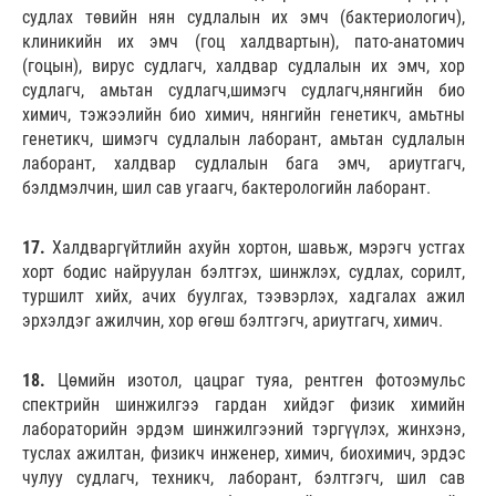
судлах төвийн нян судлалын их эмч (бактериологич),
клиникийн их эмч (гоц халдвартын), пато-анатомич
(гоцын), вирус судлагч, халдвар судлалын их эмч, хор
судлагч, амьтан судлагч,шимэгч судлагч,нянгийн био
химич, тэжээлийн био химич, нянгийн генетикч, амьтны
генетикч, шимэгч судлалын лаборант, амьтан судлалын
лаборант, халдвар судлалын бага эмч, ариутгагч,
бэлдмэлчин, шил сав угаагч, бактерологийн лаборант.
17.
Халдваргүйтлийн ахуйн хортон, шавьж, мэрэгч устгах
хорт бодис найруулан бэлтгэх, шинжлэх, судлах, сорилт,
туршилт хийх, ачих буулгах, тээвэрлэх, хадгалах ажил
эрхэлдэг ажилчин, хор өгөш бэлтгэгч, ариутгагч, химич.
18.
Цөмийн изотол, цацраг туяа, рентген фотоэмульс
спектрийн шинжилгээ гардан хийдэг физик химийн
лабораторийн эрдэм шинжилгээний тэргүүлэх, жинхэнэ,
туслах ажилтан, физикч инженер, химич, биохимич, эрдэс
чулуу судлагч, техникч, лаборант, бэлтгэгч, шил сав