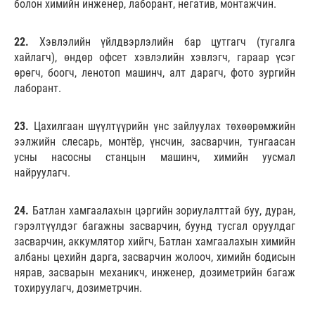
болон химийн инженер, лаборант, негатив, монтажчин.
22.
Хэвлэлийн үйлдвэрлэлийн бар цутгагч (тугалга
хайлагч), өндөр офсет хэвлэлийн хэвлэгч, гараар үсэг
өрөгч, боогч, ленотоп машинч, алт дарагч, фото зургийн
лаборант.
23.
Цахилгаан шүүлтүүрийн үнс зайлуулах төхөөрөмжийн
ээлжийн слесарь, монтёр, үнсчин, засварчин, тунгаасан
усны насосны станцын машинч, химийн уусмал
найруулагч.
24.
Батлан хамгаалахын цэргийн зориулалттай буу, дуран,
гэрэлтүүлдэг багажны засварчин, буунд тусгал оруулдаг
засварчин, аккумлятор хийгч, Батлан хамгаалахын химийн
албаны цехийн дарга, засварчин жолооч, химийн бодисын
нярав, засварын механикч, инженер, дозиметрийн багаж
тохируулагч, дозиметрчин.