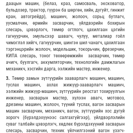
даацын машин, (белаз, краз, самосваль, эксковатор,
бульдозер, трактор, гүүрэн ба шөргөн, хийн, дугуйт, гинжит
кран, автогрейдр), машинч, жолооч, сорьц бутлагч,
уусмалчин, өрмийн засварчин, үйлдвэрийн бохирын
слесарь, цэвэрлэгч, төмөр огтлогч, цахилгаан цэгийн
гагнуурчин, эмульсээр шавагч, чулуу, металиар гоёл
чимэглэл хийгч, гагнуурчин, шингэн шил чанагч, цахилгаан
тэргэнцэрийн жолооч, модельшик, токорьчин, фрезерчин,
КИПА слесарь, тоног төхөөрөмжийн засварчин, төмөр
ачигч, буулгагч, аккумляторчин, технологийн дамжлагын
механикч, хэсгийн дарга, ээлжийн мастер, инженер.
3.
Төмөр замын зүтгүүрийн зааварлагч машинч, машинч,
туслах машинч, ахлах жижүүр-зааварлагч машинч,
ээлжийн жижүүр-машинч, зүтгүүрийн реостат тохируулгын
инженер, засварын мастер, хүлээн авагч, мотовоз,
дрезины машинч, жолооч, түүний туслах, вагон засварын
машин засварчин, механикч, вагон, зүтгүүрийн хос дугуй
зорогч (бүрэлдэхүүнээс салгахгүйгээр), үйлдвэрлэлийн
суваг талбайн цэвэрлэгч, хөдлөх бүрэлдэхүүний засварын
слесарь, засварчин, техник үйлчилгээний вагон үзэгч-