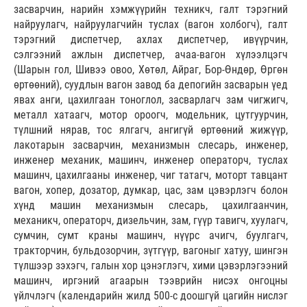
засварчин, нарийн хэмжүүрийн техникч, галт тэрэгний
найруулагч, найруулагчийн туслах (вагон холбогч), галт
тэрэгний диспетчер, ахлах диспетчер, ивүүрчин,
сэлгээний ажлын диспетчер, ачаа-вагон хүлээлцэгч
(Шарын гол, Шивээ овоо, Хөтөл, Айраг, Бор-Өндөр, Өргөн
өртөөний), суудлын вагон завод ба депогийн засварын үед
явах анги, цахилгаан тоноглол, засварлагч зам чигжигч,
металл хатаагч, мотор ороогч, модельник, цутгуурчин,
түлшний нярав, тос ялгагч, ангигүй өртөөний жижүүр,
лакотарын засварчин, механизмын слесарь, инженер,
инженер механик, машинч, инженер операторч, туслах
машинч, цахилгааны инженер, чиг татагч, моторт тавцант
вагон, хопер, дозатор, думкар, цас, зам цэвэрлэгч болон
хүнд машин механизмын слесарь, цахилгаанчин,
механикч, операторч, дизельчин, зам, гүүр тавигч, хуулагч,
сумчин, сумт краны машинч, нүүрс ачигч, буулгагч,
тракторчин, бульдозорчин, зүтгүүр, вагоныг хатуу, шингэн
түлшээр зэхэгч, галын хор цэнэглэгч, хими цэвэрлэгээний
машинч, иргэний агаарын тээврийн нисэх онгоцны
үйлчлэгч (календарийн жилд 500-с доошгүй цагийн нислэг