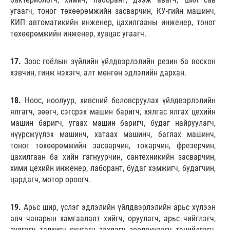
угаагч, тоног төхөөрөмжийн засварчин, КУ-гийн машинч,
КИП автоматикийн инженер, цахилгааны инженер, тоног
төхөөрөмжийн инженер, хувцас угаагч.
17.
Зоос гоёлын зүйлийн үйлдвэрлэлийн резин ба воскон
хэвчин, гинж нэхэгч, алт мөнгөн эдлэлийн дархан.
18.
Ноос, ноолуур, хивсний боловсруулах үйлдвэрлэлийн
ялгагч, зөөгч, сэгсрэх машин баригч, хялгас ялгах цехийн
машин баригч, угаах машин баригч, будаг найруулагч,
нүүрсжүүлэх машинч, хатаах машинч, баглах машинч,
тоног төхөөрөмжийн засварчин, токарчин, фрезерчин,
цахилгаан ба хийн гагнуурчин, сантехникийн засварчин,
хими цехийн инженер, лаборант, будаг хэмжигч, будагчин,
цардагч, мотор ороогч.
19.
Арьс шир, үслэг эдлэлийн үйлдвэрлэлийн арьс хүлээн
авч чанарын хамгаалалт хийгч, оруулагч, арьс чийглэгч,
зүлгэгч, талхигч, сунгагч, захлагч, зөөлрүүлэгч, тэнийлгэгч,