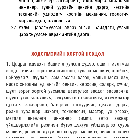
мастер, инженер, засварчин
,
хөдөлмөр хамгааллын
инженер, гүний уурхайн цехийн дарга, хэсгийн
техникийн удирдагч, хэсгийн механикч, геологич,
маркшейдер, технологич.
Уулын цэрэгжүүлсэн аврах ангийн байлдагч,
уулын
цэрэгжүүлсэн аврах ангийн дарга
.
ХӨДӨЛМӨРИЙН ХОРТОЙ НӨХЦӨЛ
1.
Цацраг идэвхит бодис агуулсан хүдэр, ашигт малтмал
зөөдөг илчит тэрэгний жинхэнэ, туслах машинч, холбогч,
найруулагч, пүүлэгч, зам засагч, вагон, машин механизм,
нисэх онгоцны эд ангийг бензин, керосин, солярк, хүчил,
шүлт зэрэг хортой уусмалд цэвэрлэж засдаг засварчид,
шүүлт угаагч-техникч, аккумлятор цэнэглэгч, аккумлятор
цутгагч, засварчин, батерейн гагнуурчин, цехийн дарга,
резин хуванцар шахагч, технологич, мастер, үе угсрах,
металл өнгөлөгч, инженер химич, авто засвар,
үйлдвэрлэлийн резинэн бүтээгдэхүүн үйлдвэрлэх суурь
машинч, резинэн дугуй нөхөх суурь машинч, резинэн цавуу