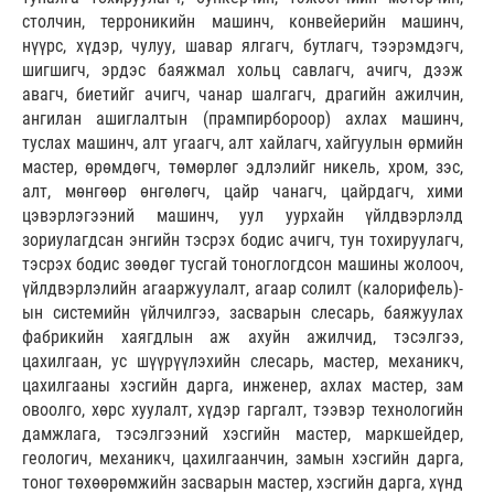
столчин, терроникийн машинч, конвейерийн машинч,
нүүрс, хүдэр, чулуу, шавар ялгагч, бутлагч, тээрэмдэгч,
шигшигч, эрдэс баяжмал хольц савлагч, ачигч, дээж
авагч, биетийг ачигч, чанар шалгагч, драгийн ажилчин,
ангилан ашиглалтын (прампирбороор) ахлах машинч,
туслах машинч, алт угаагч, алт хайлагч, хайгуулын өрмийн
мастер, өрөмдөгч, төмөрлөг эдлэлийг никель, хром, зэс,
алт, мөнгөөр өнгөлөгч, цайр чанагч, цайрдагч, хими
цэвэрлэгээний машинч, уул уурхайн үйлдвэрлэлд
зориулагдсан энгийн тэсрэх бодис ачигч, тун тохируулагч,
тэсрэх бодис зөөдөг тусгай тоноглогдсон машины жолооч,
үйлдвэрлэлийн агааржуулалт, агаар солилт (калорифель)-
ын системийн үйлчилгээ, засварын слесарь, баяжуулах
фабрикийн хаягдлын аж ахуйн ажилчид, тэсэлгээ,
цахилгаан, ус шүүрүүлэхийн слесарь, мастер, механикч,
цахилгааны хэсгийн дарга, инженер, ахлах мастер, зам
овоолго, хөрс хуулалт, хүдэр гаргалт, тээвэр технологийн
дамжлага, тэсэлгээний хэсгийн мастер, маркшейдер,
геологич, механикч, цахилгаанчин, замын хэсгийн дарга,
тоног төхөөрөмжийн засварын мастер, хэсгийн дарга, хүнд