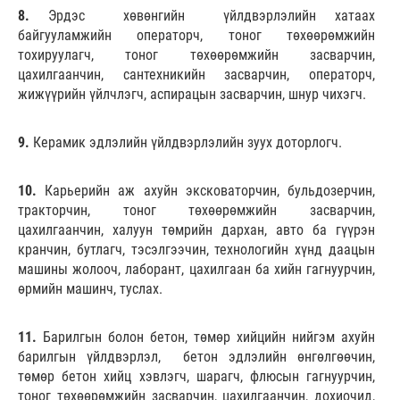
8.
Эрдэс хөвөнгийн үйлдвэрлэлийн хатаах
байгууламжийн операторч, тоног төхөөрөмжийн
тохируулагч, тоног төхөөрөмжийн засварчин,
цахилгаанчин, сантехникийн засварчин, операторч,
жижүүрийн үйлчлэгч, аспирацын засварчин, шнур чихэгч.
9.
Керамик эдлэлийн үйлдвэрлэлийн зуух доторлогч.
10.
Карьерийн аж ахуйн эксковаторчин, бульдозерчин,
тракторчин, тоног төхөөрөмжийн засварчин,
цахилгаанчин, халуун төмрийн дархан, авто ба гүүрэн
кранчин, бутлагч, тэсэлгээчин, технологийн хүнд даацын
машины жолооч, лаборант, цахилгаан ба хийн гагнуурчин,
өрмийн машинч, туслах.
11.
Барилгын болон бетон, төмөр хийцийн нийгэм ахуйн
барилгын үйлдвэрлэл, бетон эдлэлийн өнгөлгөөчин,
төмөр бетон хийц хэвлэгч, шарагч, флюсын гагнуурчин,
тоног төхөөрөмжийн засварчин, цахилгаанчин, дохиочид,