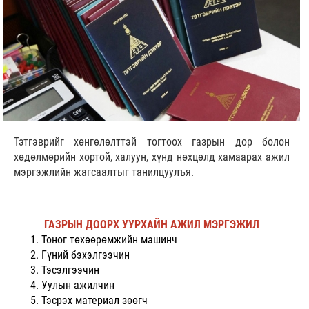
Тэтгэврийг хөнгөлөлттэй тогтоох газрын дор болон
хөдөлмөрийн хортой, халуун, хүнд нөхцөлд хамаарах ажил
мэргэжлийн жагсаалтыг танилцуулъя.
ГАЗРЫН ДООРХ УУРХАЙН АЖИЛ МЭРГЭЖИЛ
Тоног төхөөрөмжийн машинч
Гүний бэхэлгээчин
Тэсэлгээчин
Уулын ажилчин
Тэсрэх материал зөөгч