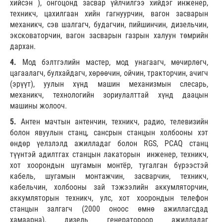
хийсэн ), онгоцонд засвар үйлчилгээ хийдэг инженер,
техникч, цахилгаан хийн гагнуурчин, вагон засварын
механикч, сэв шалгагч, будагчин, пийшинчин, дизельчин,
эксковаторчин, вагон засварын газрын халуун төмрийн
дархан.
4.
Мод бэлтгэлийн мастер, мод унагаагч, мөчирлөгч,
цагаалагч, булхайдагч, хөрөөчин, ойчин, тракторчин, ачигч
(эрүүт), уулын хүнд машин механизмын слесарь,
механикч, технологийн зориулалттай хүнд даацын
машины жолооч.
5.
Антен мачтын антенчин, техникч, радио, телевизийн
болон явуулын станц, сансрын станцын холбооны хэт
өндөр үелзлэлд ажилладаг болон RGS, PCAQ станц
түүнтэй адилтгах станцын лакаторын инженер, техникч,
хот хоорондын шугамын монтёр, тугалган бүрээстэй
кабель, шугамын монтажчин, засварчин, техникч,
кабельчин, холбооны зай тэжээлийн аккумляторчин,
аккумляторын техникч, улс, хот хоорондын телефон
станцын залгагч (2000 оноос өмнө ажиллагсдад
хамаарна), дизель генератороор ажилладаг