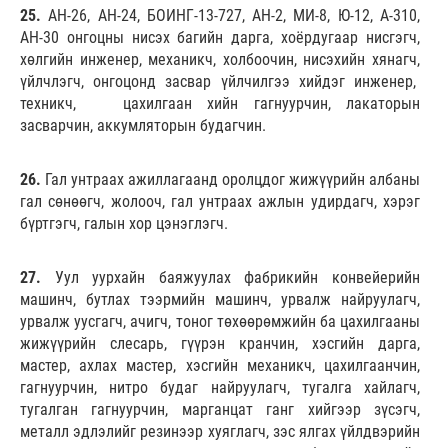
25.
АН-26, АН-24, БОИНГ-13-727, АН-2, МИ-8, Ю-12, А-310,
АН-30 онгоцны нисэх багийн дарга, хоёрдугаар нисгэгч,
хөлгийн инженер, механикч, холбоочин, нисэхийн хянагч,
үйлчлэгч, онгоцонд засвар үйлчилгээ хийдэг инженер,
техникч, цахилгаан хийн гагнуурчин, лакаторын
засварчин, аккумляторын будагчин.
26.
Гал унтраах ажиллагаанд оролцдог жижүүрийн албаны
гал сөнөөгч, жолооч, гал унтраах ажлын удирдагч, хэрэг
бүртгэгч, галын хор цэнэглэгч.
27.
Уул уурхайн баяжуулах фабрикийн конвейерийн
машинч, бутлах тээрмийн машинч, урвалж найруулагч,
урвалж уусгагч, ачигч, тоног төхөөрөмжийн ба цахилгааны
жижүүрийн слесарь, гүүрэн кранчин, хэсгийн дарга,
мастер, ахлах мастер, хэсгийн механикч, цахилгаанчин,
гагнуурчин, нитро будаг найруулагч, тугалга хайлагч,
тугалган гагнуурчин, марганцат ганг хийгээр зүсэгч,
металл эдлэлийг резинээр хуяглагч, зэс ялгах үйлдвэрийн