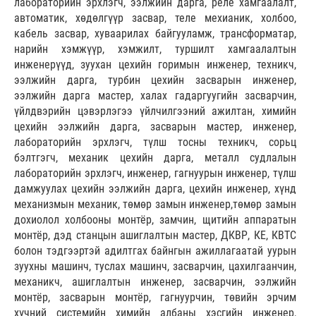
лабораторийн эрхлэгч, ээлжийн дарга, реле хамгаалалт,
автоматик, хөдөлгүүр засвар, теле мехианик, холбоо,
кабель засвар, хуваарилах байгууламж, трансформатар,
нарийн хэмжүүр, хэмжилт, туршилт хамгаалалтын
инженерүүд, зуухан цехийн горимын инженер, техникч,
ээлжийн дарга, турбин цехийн засварын инженер,
ээлжийн дарга мастер, халах гадаргуугийн засварчин,
үйлдвэрийн цэвэрлэгээ үйлчилгээний ажилтан, химийн
цехийн ээлжийн дарга, засварын мастер, инженер,
лабораторийн эрхлэгч, түлш тосны техникч, сорьц
бэлтгэгч, механик цехийн дарга, металл судлалын
лабораторийн эрхлэгч, инженер, гагнуурын инженер, түлш
дамжуулах цехийн ээлжийн дарга, цехийн инженер, хүнд
механизмын механик, төмөр замын инженер,төмөр замын
дохиолол холбооны монтёр, замчин, щитийн аппаратын
монтёр, дэд станцын ашиглалтын мастер, ДКВР, КЕ, КВТС
болон тэдгээртэй адилтгах байнгын ажиллагаатай уурын
зуухны машинч, туслах машинч, засварчин, цахилгаанчин,
механикч, ашиглалтын инженер, засварчин, ээлжийн
монтёр, засварын монтёр, гагнуурчин, төвийн эрчим
хүчний системийн химийн албаны хэсгийн инженер,