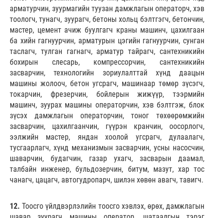
арматурчин, зуурмагийн туузан дамжлагын операторч, хэв
тоологч, тунагч, зуурагч, бетоны хольц бэлтгэгч, бетончин,
мастер, цемент ачиж буулгагч краны машинч, цахилгаан
ба хийн гагнуурчин, арматурын цэгийн гагнуурчин, сунган
таслагч, тулган гагнагч, арматур тайрагч, сантехникийн
бохирын слесарь, компрессорчин, сантехникийн
засварчин, технологийн зориулалттай хүнд даацын
машины жолооч, бетон угсрагч, машинаар төмөр зүсэгч,
токарчин, фрезерчин, бойлерын жижүүр, тээрмийн
машинч, зуурах машины операторчин, хэв бэлтгэж, блок
зүсэх дамжлагын операторчин, тоног төхөөрөмжийн
засварчин, цахилгаанчин, гүүрэн кранчин, оосорлогч,
ээлжийн мастер, яндан хоолой угсрагч, дулаалагч,
тусгаарлагч, хүнд механизмын засварчин, усны насосчин,
шаварчин, будагчин, газар ухагч, засварын даамал,
талбайн инженер, бульдозерчин, битум, мазут, хар тос
чанагч, цацагч, автогудропарч, шилэн хөвөн авагч, тавигч.
12.
Тоосго үйлдвэрлэлийн тоосго хэвлэх, өрөх, дамжлагын
шавар зуурагч машины оператор, шатаалгын тэрэг