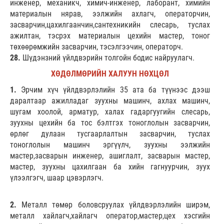
инженер, механикч, химич-инженер, лаборант, химийн
материалын нярав, ээлжийн ахлагч, операторчин,
засварчин,цахилгаанчин,сантехникийн слесарь, туслах
ажилтан, тэсрэх материалын цехийн мастер, тоног
төхөөрөмжийн засварчин, тэсэлгээчин, операторч.
28.
Шүдэнзний үйлдвэрийн толгойн бодис найруулагч.
ХӨДӨЛМӨРИЙН ХАЛУУН НӨХЦӨЛ
1.
Эрчим хүч үйлдвэрлэлийн 35 ата ба түүнээс дээш
даралтаар ажилладаг зуухны машинч, ахлах машинч,
шугам хоолой, арматур, халах гадаргуугийн слесарь,
зуухны цехийн ба тос бэлтгэх тоноглолын засварчин,
өрлөг дулаан тусгаарлалтын засварчин, туслах
тоноглолын машинч эргүүлч, зуухны ээлжийн
мастер,засварын инженер, ашиглалт, засварын мастер,
мастер, зуухны цахилгаан ба хийн гагнуурчин, зуух
үлээлгэгч, шаар цэвэрлэгч.
2.
Металл төмөр боловсруулах үйлдвэрлэлийн ширэм,
металл хайлагч,хайлагч оператор,мастер,цех хэсгийн