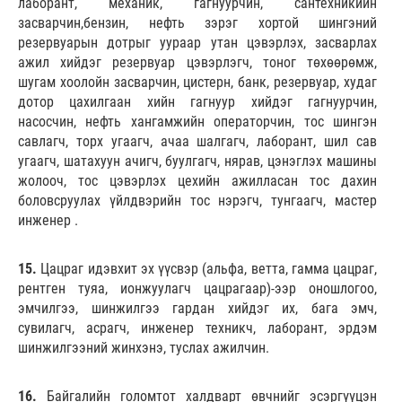
лаборант, механик, гагнуурчин, сантехникийн
засварчин,бензин, нефть зэрэг хортой шингэний
резервуарын дотрыг уураар утан цэвэрлэх, засварлах
ажил хийдэг резервуар цэвэрлэгч, тоног төхөөрөмж,
шугам хоолойн засварчин, цистерн, банк, резервуар, худаг
дотор цахилгаан хийн гагнуур хийдэг гагнуурчин,
насосчин, нефть хангамжийн операторчин, тос шингэн
савлагч, торх угаагч, ачаа шалгагч, лаборант, шил сав
угаагч, шатахуун ачигч, буулгагч, нярав, цэнэглэх машины
жолооч, тос цэвэрлэх цехийн ажилласан тос дахин
боловсруулах үйлдвэрийн тос нэрэгч, тунгаагч, мастер
инженер .
15.
Цацраг идэвхит эх үүсвэр (альфа, ветта, гамма цацраг,
рентген туяа, ионжуулагч цацрагаар)-ээр оношлогоо,
эмчилгээ, шинжилгээ гардан хийдэг их, бага эмч,
сувилагч, асрагч, инженер техникч, лаборант, эрдэм
шинжилгээний жинхэнэ, туслах ажилчин.
16.
Байгалийн голомтот халдварт өвчнийг эсэргүүцэн