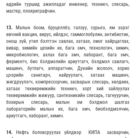
өдрийн туршид ажилладаг инженер, техникч, слесарь,
мастер, плояриграфчин.
13.
Малын боом, бруцеллёз, галзуу, сүрьеэ, ям зэрэг
өвчний вакцин, вирус, ийлдэс, гаммоглобулин, антибиотик,
онош зүй, утил бэлтгэн савлах, хатаах, омог хайрцаглах,
вивар, химийн цехийн их, бага эмч, технологич, химич,
микробиологич, ахлах бага эмч, лаборант, бага эмч,
ферментч, био бэлдмэлийн ариутгагч, бэлдмэл савлагч,
машинч, бутлагч, аппаратчин, Дукийн жолооч, хорио
цээрийн санитарч, найруулагч, хатаах машинч,
жигдрүүлэгч, компрессорчин, засварын слесарь, хөлдөөх,
хатаах төхөөрөмжийн техникч, хорт хий зайлуулах
төхөөрөмжийн жижүүр, сантехникийн слесарь, гагнуурчин,
бохирын слесарь, малын эм бэлдмэл шалгах
лабораторийн малын их, бага эмч, биобэлдмэлчин,
ариутгагч, лаборант, химич.
14.
Нефть боловсруулах үйлдвэр КИПА засварчин,