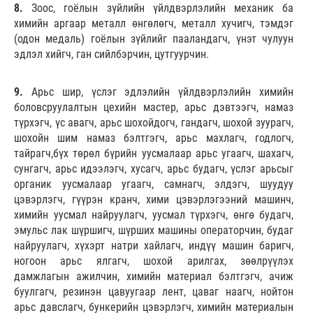
8.
Зоос, гоёлын зүйлийн үйлдвэрлэлийн механик ба
химийн аргаар металл өнгөлөгч, металл хучигч, тэмдэг
(одон медаль) гоёлын зүйлийг пааландагч, үнэт чулуун
эдлэл хийгч, ган сийлбэрчин, цутгуурчин.
9.
Арьс шир, үслэг эдлэлийн үйлдвэрлэлийн химийн
боловсруулалтын цехийн мастер, арьс дэвтээгч, намаз
түрхэгч, үс авагч, арьс шохойдогч, гандагч, шохой зуурагч,
шохойн шим намаз бэлтгэгч, арьс махлагч, годлогч,
тайрагч,бүх төрөл бүрийн уусмалаар арьс угаагч, шахагч,
сунгагч, арьс идээлэгч, хусагч, арьс будагч, үслэг арьсыг
органик уусмалаар угаагч, самнагч, элдэгч, шуудуу
цэвэрлэгч, гүүрэн кранч, хими цэвэрлэгээний машинч,
химийн уусмал найруулагч, уусмал түрхэгч, өнгө будагч,
эмульс лак шүршигч, шүрших машины операторчин, будаг
найруулагч, хүхэрт натри хайлагч, индүү машин баригч,
ногоон арьс ялгагч, шохой арилгах, зөөлрүүлэх
дамжлагын ажилчин, химийн материал бэлтгэгч, ачиж
буулгагч, резинэн цавуугаар лент, цаваг наагч, нойтон
арьс давслагч, бункерийн цэвэрлэгч, химийн материалын