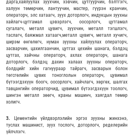
дарга,хайлуулах зуухчин, хэвчин, цутгуурчин, бэлтгэгч,
халуун төмөрчин, лантуучин, мастер, гүүрэн кранчин,
операторч, элс хатаагч, зуух доторлогч, индукцын зуухны
хайлагч-цутгамал цэвэрлэгч, оосорлогч, цутгамал
сугалагч, металл цувигч, зуухчин, металл тэгшлэгч,
таслагч, баяжмал хатаагч,металл цувигч, металл хучигч,
ширэм өнгөлөгч, нуман зуухны хайлуулах операторч,
засварчин, цахилгаанчин, цутгах цехийн шанага, бэлдэц
цутгах, хайчны операторч, ахлах операторч, шанага
доторлогч, бэлдэц дахин халаах зуухны операторч,
бэлдцийг хийн гагнуураар тайрагч, засварын болон
төгсгөлийн цувих тоноглолын операторч, цувимал
бүтээгдэхүүн боогч, оосорлогч, хайчлагч, хөргөх, шалгах
тавцангийн операторчид, цувимал бүтээгдэхүүн тоологч,
шингэн металл зөөгч, краны машинч, хаягдал төмөр
холигч.
3.
Цементийн үйлдвэрлэлийн эргэх зуухны жинхэнэ,
туслах машинист, зуух тослогч, доторлогч, ределерийн
үйлчлэгч.