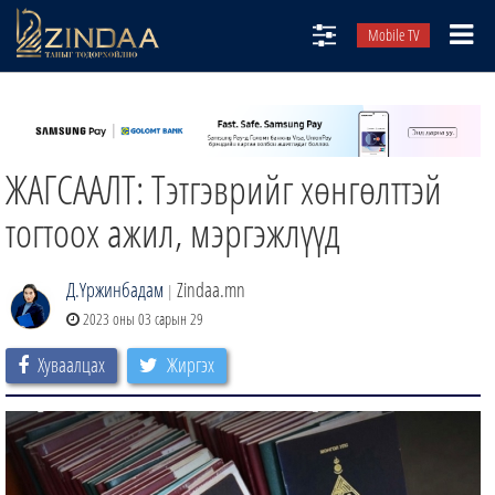
Mobile TV
НИЙТЛЭЛЧИД
ТВ8
ЖАГСААЛТ: Тэтгэврийг хөнгөлттэй
ӨГЛӨӨНИЙ СОНИН
АУДИО ЗОХИОЛ
тогтоох ажил, мэргэжлүүд
ЗИНДАА СЭТГҮҮЛ
Д.Үржинбадам
Zindaa.mn
|
2023 оны 03 сарын 29
Хуваалцах
Жиргэх