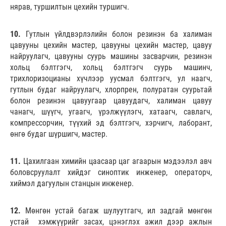
нярав, туршилтын цехийн туршигч.
10.
Гутлын үйлдвэрлэлийн болон резинэн ба халиман
цавууны цехийн мастер, цавууны цехийн мастер, цавуу
найруулагч, цавууны суурь машины засварчин, резинэн
хольц бэлтгэгч, хольц бэлтгэгч суурь машинч,
трихлоризоцианы хүчлээр уусмал бэлтгэгч, ул наагч,
гутлын будаг найруулагч, хлорпрен, полуратан суурьтай
болон резинэн цавуугаар цавуудагч, халиман цавуу
чанагч, шүүгч, угаагч, үрэлжүүлэгч, хатаагч, савлагч,
компрессорчин, түүхий эд бэлтгэгч, хэрчигч, лаборант,
өнгө будаг шүршигч, мастер.
11.
Цахилгаан химийн цаасаар цаг агаарын мэдээлэл авч
боловсруулалт хийдэг синоптик инженер, операторч,
хиймэл дагуулын станцын инженер.
12.
Мөнгөн устай багаж шулуутгагч, ил задгай мөнгөн
устай хэмжүүрийг засах, цэнэглэх ажил дээр ажлын