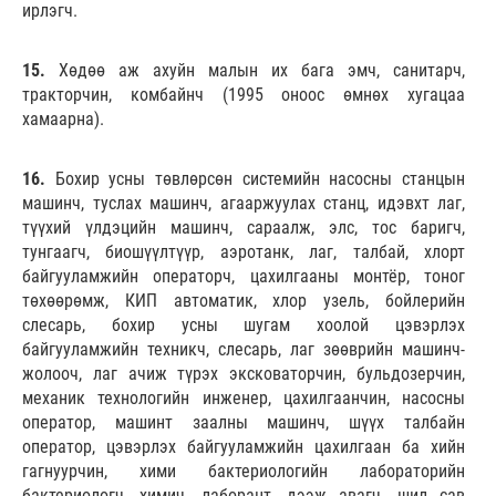
ирлэгч.
15.
Хөдөө аж ахуйн малын их бага эмч, санитарч,
тракторчин, комбайнч (1995 оноос өмнөх хугацаа
хамаарна).
16.
Бохир усны төвлөрсөн системийн насосны станцын
машинч, туслах машинч, агааржуулах станц, идэвхт лаг,
түүхий үлдэцийн машинч, сараалж, элс, тос баригч,
тунгаагч, биошүүлтүүр, аэротанк, лаг, талбай, хлорт
байгууламжийн операторч, цахилгааны монтёр, тоног
төхөөрөмж, КИП автоматик, хлор узель, бойлерийн
слесарь, бохир усны шугам хоолой цэвэрлэх
байгууламжийн техникч, слесарь, лаг зөөврийн машинч-
жолооч, лаг ачиж түрэх эксковаторчин, бульдозерчин,
механик технологийн инженер, цахилгаанчин, насосны
оператор, машинт заалны машинч, шүүх талбайн
оператор, цэвэрлэх байгууламжийн цахилгаан ба хийн
гагнуурчин, хими бактериологийн лабораторийн
бактериологч, химич, лаборант, дээж авагч, шил сав