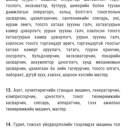
тослогч, эксковатор, бутлуур, шнекрийн болон туузан
дамжлагын операторч, хольц бэлтгэгч тоноглолын
засварчин, цахилгаанчин, сантехникийн слесарь, үнс,
нурам зөөгч, тоосго хатаах зуухны галч, хатаагуурын
камер цэвэрлэгч, уурын зуухны галч, хэвлэсэн тоосго
хатаагуурын камер цэвэрлэгч, уурын зуухны галч,
хэвлэсэн тоосго тэргэнцэрт өрөгч, тэргэнцэртэй тоосгыг
хатаах камерт оруулагч, татагч, гүүрэн кранчин,
оосорлогч, бульдозерчин, эксковаторчин, покарийн
засварчин, аккумлятор цэнэглэгч, хүнд механизмын
засварчин, цахилгаан ба хийн гагнуурчин, тоосго ялгагч,
лаборант, дугуй зуух, хэвлэх, шороон хэсгийн мастер.
13.
Азот, хүчилтөрөгчийн станцын машинч, генераторчин,
компрессорчин, цэнэглэгч, тоног төхөөрөмжийн
засварчин, слесарь, аппаратчин, тээх ажиллах
төхөөрөмжийн машинч, мастер.
14.
Гурил, тэжээл үйлдвэрлэлийн тээрэмдэх машины гол