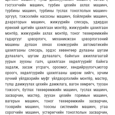
гэсгээгчийн машинч, турбин цехийн ахлах машинч,
турбины машинч, турбины туслах тоноглолын машинч-
эргүүл, тэжээлийн насосны машинч, бойлерийн машинч,
дэараторын машинч, жижүүрийн слесарь, удирдах
ерөнхий щитийн цахилгаан монтёр, жижүүрийн цахилгаан
монтёр, жижүүрийн ахлах монтёр, тоног төхөөрөмжийн
гадаргууг цэвэрлэгч, механикжсан цэвэрлэгээний
машины дулаан хянах хэмжүүрийн автоматикийн
цахилгааны слесарь, эрдэс хөвөнгөөр дулааны шугам
дулаалагч, шугам дулаалагч, байнгын ажиллагаатай
уурын зуухны галч, цахилгаан хөдөлгүүрийг байнга
задалж, засаж угсрагч, ороомог, хөндийрүүлэгч,мотор
ороогч, хөдөлгүүрийн цахилгааны ширэм хийгч, эрчим
хүчний үйлдвэрийн муфт үйлдвэрлэлийн монтёр, мастер,
түлш дамжуулах цехийн дамжлага, вагон хөмрөгч, туузан
тэжээгч, бутлах төхөөрөмжийн машинч, туслах машинч,
засварчин, мастер, зуухан цехийн горимын машинч,
вагерын машинч, тоног төхөөрөмжийн засварчин,
тээврийн машинч, тоосны системийн машинч, утаа
сорогчийн машинч, устөрөгчийн тоноглолын засварчин,