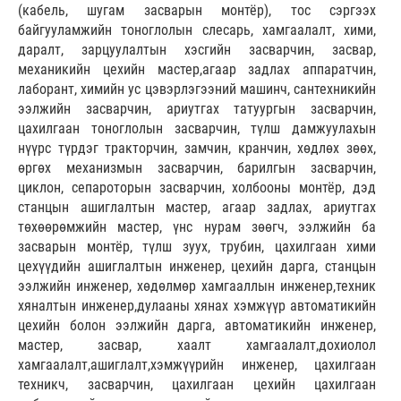
(кабель, шугам засварын монтёр), тос сэргээх
байгууламжийн тоноглолын слесарь, хамгаалалт, хими,
даралт, зарцуулалтын хэсгийн засварчин, засвар,
механикийн цехийн мастер,агаар задлах аппаратчин,
лаборант, химийн ус цэвэрлэгээний машинч, сантехникийн
ээлжийн засварчин, ариутгах татуургын засварчин,
цахилгаан тоноглолын засварчин, түлш дамжуулахын
нүүрс түрдэг тракторчин, замчин, кранчин, хөдлөх зөөх,
өргөх механизмын засварчин, барилгын засварчин,
циклон, сепароторын засварчин, холбооны монтёр, дэд
станцын ашиглалтын мастер, агаар задлах, ариутгах
төхөөрөмжийн мастер, үнс нурам зөөгч, ээлжийн ба
засварын монтёр, түлш зуух, трубин, цахилгаан хими
цехүүдийн ашиглалтын инженер, цехийн дарга, станцын
ээлжийн инженер, хөдөлмөр хамгааллын инженер,техник
хяналтын инженер,дулааны хянах хэмжүүр автоматикийн
цехийн болон ээлжийн дарга, автоматикийн инженер,
мастер, засвар, хаалт хамгаалалт,дохиолол
хамгаалалт,ашиглалт,хэмжүүрийн инженер, цахилгаан
техникч, засварчин, цахилгаан цехийн цахилгаан