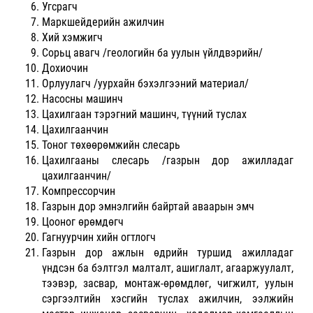
Угсрагч
Маркшейдерийн ажилчин
Хий хэмжигч
Сорьц авагч /геологийн ба уулын үйлдвэрийн/
Дохиочин
Орлуулагч /уурхайн бэхэлгээний материал/
Насосны машинч
Цахилгаан тэрэгний машинч, түүний туслах
Цахилгаанчин
Тоног төхөөрөмжийн слесарь
Цахилгааны слесарь /газрын дор ажилладаг
цахилгаанчин/
Компрессорчин
Газрын дор эмнэлгийн байртай аваарын эмч
Цооног өрөмдөгч
Гагнуурчин хийн огтлогч
Газрын дор ажлын өдрийн туршид ажилладаг
үндсэн ба бэлтгэл малталт, ашиглалт, агааржуулалт,
тээвэр, засвар, монтаж-өрөмдлөг, чигжилт, уулын
сэргээлтийн хэсгийн туслах ажилчин, ээлжийн