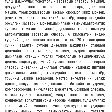
түлш дамжуулах тоноглолын засварын слесарь, машинч,
цехүүдийн тоноглолын засварын слесарь, цахилгаан
машин, трансформаторын засвар ороомог хийх монтёр,
реле хамгаалалт автоматикийн монтёр, өндөр хүчдлийн
оруулгын засварын монтёр,цахилгаан хэмжүүр,автоматик
туршилт хэмжилтын монтёр, дулааны хянах хэмжүүр
автоматикийн засварын слесарь, 6 киловатын өндөр
хүчдлийн цахилгаанчин, нэгж агрегат нь 120 квт-аас дээш
хүчин чадалтай суурин дизелийн цахилгаан станцын
дизелийн ахлах машинч, машинч, суурин дизелийн
цахилгаан станцын туслах тоноглолын машинч-эргүүл,
дизель хөдөлгүүр, түүний туслах тоноглолын засварын
слесарь, дизелийн цахилгаан станцын удирдах щитийн
цахилгааны монтёр, жижүүрийн цахилгаан монтёр,
трубины цехийн засварчин, мастер, өнгөлгөөчин, багаж
ирлэгч, халуун төмөрчин, цахилгаан ба хийн гагнуурчин,
компрессорчин, аккумлятор цэнэглэгч, бохирын слесарь,
металл хучигч, (гальванк), мазут тоноглолын машинч,
конденсат, эргэлтийн усны насосны машинч, түлш буулгах
төхөөрөмжийн машинч, түлш дамжуулахын удирдах
щитийн машинч, түлш дамжуулахын машинч, хатаагч,