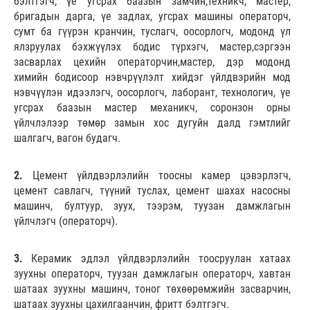
бэлтгэгч, үе угсрах баазын замчин,техникч, мастер,
бригадын дарга, үе задлах, угсрах машины операторч,
сумт ба гүүрэн кранчин, туслагч, оосорлогч, модонд үл
ялзруулах бэхжүүлэх бодис түрхэгч, мастер,сэргээн
засварлах цехийн операторчин,мастер, дэр модонд
химийн бодисоор нэвчрүүлэлт хийдэг үйлдвэрийн мод
нэвчүүлэн идээлэгч, оосорлогч, лаборант, технологич, үе
угсрах баазын мастер механикч, соронзон орны
үйлчлэлээр төмөр замын хос дугуйн далд гэмтлийг
шалгагч, вагон будагч.
2.
Цемент үйлдвэрлэлийн тоосны камер цэвэрлэгч,
цемент савлагч, түүний туслах, цемент шахах насосны
машинч, бултуур, зуух, тээрэм, туузан дамжлагын
үйлчлэгч (операторч).
3.
Керамик эдлэл үйлдвэрлэлийн тоосруулан хатаах
зуухны операторч, туузан дамжлагын операторч, хавтан
шатаах зуухны машинч, тоног төхөөрөмжийн засварчин,
шатаах зуухны цахилгаанчин, фритт бэлтгэгч.