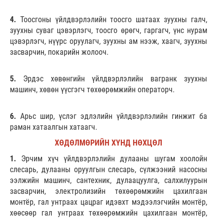
4.
Тоосгоны үйлдвэрлэлийн тоосго шатаах зуухны галч,
зуухны суваг цэвэрлэгч, тоосго өрөгч, гаргагч, үнс нурам
цэвэрлэгч, нүүрс оруулагч, зуухны ам нээж, хаагч, зуухны
засварчин, покарийн жолооч.
5.
Эрдэс хөвөнгийн үйлдвэрлэлийн вагранк зуухны
машинч, хөвөн үүсгэгч төхөөрөмжийн операторч.
6.
Арьс шир, үслэг эдлэлийн үйлдвэрлэлийн гинжит ба
раман хатаалгын хатаагч.
ХӨДӨЛМӨРИЙН ХҮНД НӨХЦӨЛ
1.
Эрчим хүч үйлдвэрлэлийн дулааны шугам хоолойн
слесарь, дулааны оруулгын слесарь, сүлжээний насосны
ээлжийн машинч, сантехник, дулаацуулга, салхилуурын
засварчин, электролизийн төхөөрөмжийн цахилгаан
монтёр, гал унтраах цацраг идэвхт мэдээлэгчийн монтёр,
хөөсөөр гал унтраах төхөөрөмжийн цахилгаан монтёр,