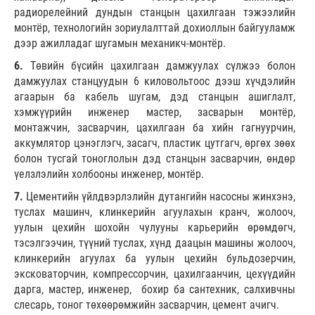
радиорелейний дундын станцын цахилгаан тэжээлийн
монтёр, технологийн зориулалттай дохиоллын байгууламж
дээр ажилладаг шугамын механикч-монтёр.
6.
Төвийн бүсийн цахилгаан дамжуулах сүлжээ болон
дамжуулах станцуудын 6 киловольтоос дээш хүчдэлийн
агаарын ба кабель шугам, дэд станцын ашиглалт,
хэмжүүрийн инженер мастер, засварын монтёр,
монтажчин, засварчин, цахилгаан ба хийн гагнуурчин,
аккумлятор цэнэглэгч, засагч, пластик цутгагч, өргөх зөөх
болон тусгай тоноглолын дэд станцын засварчин, өндөр
үелзлэлийн холбооны инженер, монтёр.
7.
Цементийн үйлдвэрлэлийн дутангийн насосны жинхэнэ,
туслах машинч, клинкерийн агуулахын кранч, жолооч,
уулын цехийн шохойн чулууны карьерийн өрөмдөгч,
тэсэлгээчин, түүний туслах, хүнд даацын машины жолооч,
клинкерийн агуулах ба уулын цехийн бульдозерчин,
эксковаторчин, компрессорчин, цахилгаанчин, цехүүдийн
дарга, мастер, инженер, бохир ба сантехник, салхивчны
слесарь, тоног төхөөрөмжийн засварчин, цемент ачигч.