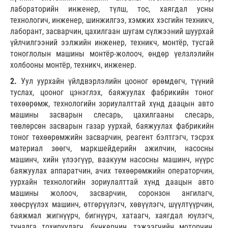
лабораторийн инженер, түлш, тос, хаягдал усны
технологич, инженер, шинжилгээ, хэмжих хэсгийн техникч,
лаборант, засварчин, цахилгаан шугам сүлжээний шуурхай
үйлчилгээний ээлжийн инженер, техникч, монтёр, тусгай
тоноглолын машины монтёр-жолооч, өндөр үелзлэлийн
холбооны монтёр, техникч, инженер.
2.
Уул уурхайн үйлдвэрлэлийн цооног өрөмдөгч, түүний
туслах, цооног цэнэглэх, баяжуулах фабрикийн тоног
төхөөрөмж, технологийн зориулалттай хүнд даацын авто
машины засварын слесарь, цахилгааны слесарь,
төвлөрсөн засварын газар уурхай, баяжуулах фабрикийн
тоног төхөөрөмжийн засварчин, реагент бэлтгэгч, тэсрэх
материал зөөгч, маркшейдерийн ажилчин, насосны
машинч, хийн үлээгүүр, ваакуум насосны машинч, нүүрс
баяжуулах аппаратчин, ачих төхөөрөмжийн операторчин,
уурхайн технологийн зориулалттай хүнд даацын авто
машины жолооч, засварчин, соронзон ангилагч,
хөөсрүүлэх машинч, өтгөрүүлэгч, хөвүүлэгч, шүүлтүүрчин,
баяжмал жигнүүрч, бигнүүрч, хатаагч, хаягдал юүлэгч,
туналга тохируулагч, бункерчин, тэжээгчийн моторчин,