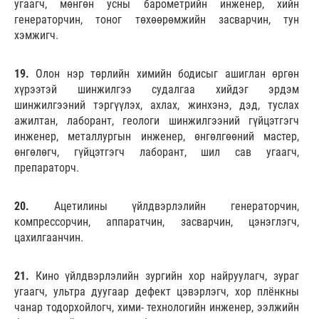
угаагч, мөнгөн усны барометрийн инженер, хийн
генераторчин, тоног төхөөрөмжийн засварчин, тун
хэмжигч.
19.
Олон нэр төрлийн химийн бодисыг ашиглан өргөн
хүрээтэй шинжилгээ судалгаа хийдэг эрдэм
шинжилгээний тэргүүлэх, ахлах, жинхэнэ, дэд, туслах
ажилтан, лаборант, геологи шинжилгээний гүйцэтгэгч
инженер, металлургын инженер, өнгөлгөөний мастер,
өнгөлөгч, гүйцэтгэгч лаборант, шил сав угаагч,
препараторч.
20.
Ацетилины үйлдвэрлэлийн генераторчин,
компрессорчин, аппаратчин, засварчин, цэнэглэгч,
цахилгаанчин.
21.
Кино үйлдвэрлэлийн зургийн хор найруулагч, зураг
угаагч, ультра дуугаар дефект цэвэрлэгч, хор плёнкны
чанар тодорхойлогч, хими- технологийн инженер, ээлжийн