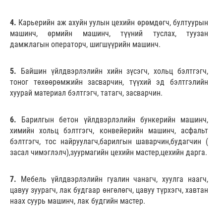
4.
Карьерийн аж ахуйн уулын цехийн өрөмдөгч, бултуурын
машинч, өрмийн машинч, түүний туслах, туузан
дамжлагын операторч, шигшүүрийн машинч.
5.
Байшин үйлдвэрлэлийн хийн зүсэгч, хольц бэлтгэгч,
тоног төхөөрөмжийн засварчин, түүхий эд бэлтгэлийн
хуурай материал бэлтгэгч, татагч, засварчин.
6.
Барилгын бетон үйлдвэрлэлийн бункерийн машинч,
химийн хольц бэлтгэгч, конвейерийн машинч, асфальт
бэлтгэгч, тос найруулагч,барилгын шаварчин,будагчин (
засал чимэглэлч),зуурмагийн цехийн мастер,цехийн дарга.
7.
Мебель үйлдвэрлэлийн гуалин чанагч, хуулга наагч,
цавуу зуурагч, лак будгаар өнгөлөгч, цавуу түрхэгч, хавтан
наах суурь машинч, лак будгийн мастер.