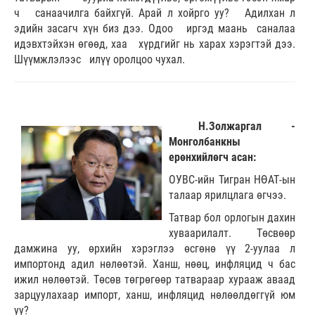
ч санаачилга байхгүй. Арай л хойрго уу? Адилхан л
эдийн засагч хүн биз дээ. Одоо иргэд маань саналаа
идэвхтэйхэн өгөөд, хаа хүрдгийг нь харах хэрэгтэй дээ.
Шүүмжлэлээс илүү оролцоо чухал.
Н.Золжаргал -
Монголбанкны
ерөнхийлөгч асан:
ОУВС-ийн Тигран НӨАТ-ын
талаар ярилцлага өгчээ.
Татвар бол орлогын дахин
хуваарилалт. Төсвөөр
дамжина уу, өрхийн хэрэглээ өсгөнө үү 2-уулаа л
импортонд адил нөлөөтэй. Ханш, нөөц, инфляцид ч бас
ижил нөлөөтэй. Төсөв төгрөгөөр татвараар хурааж аваад
зарцуулахаар импорт, ханш, инфляцид нөлөөлдөггүй юм
уу?