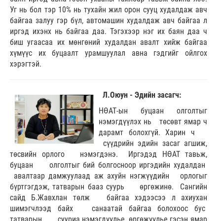
Уг нь бол тэр 10% нь тухайн жил орон сууц худалдаж авч
байгаа залуу гэр бүл, автомашин худалдаж авч байгаа л
иргэд ихэнх нь байгаа даа. Тэгэхээр нэг их баян даа ч
биш угаасаа их мөнгөний худалдан авалт хийж байгаа
хүмүүс их буцаалт урамшуулал авна гэдгийг ойлгох
хэрэгтэй.
Л.Оюун - Эдийн засагч:
НӨАТ-ын буцаан олголтыг
нэмэгдүүлэх нь төсөвт ямар ч
дарамт болохгүй. Харин ч
сүүдрийн эдийн засаг агшиж,
төсвийн орлого нэмэгдэнэ. Иргэдэд НӨАТ тавьж,
буцаан олголтыг бий болгосноор иргэдийн худалдан
авалтаар дамжуулаад аж ахуйн нэгжүүдийн орлогыг
бүртгэгдэж, татварын бааз суурь өргөжинө. Сангийн
сайд Б.Жавхлан төлж байгаа хэдээсээ л ахиухан
шимэгчлээд байх санаатай байгаа болохоос бус
татварын сууриа нэмэгдүүлье, өргөжүүлье гэсэн ямар