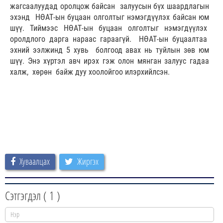
жагсаалуудад оролцож байсан залуусын бүх шаардлагын
эхэнд НӨАТ-ын буцаан олголтыг нэмэгдүүлэх байсан юм
шүү. Тиймээс НӨАТ-ын буцаан олголтыг нэмэгдүүлэх
оролдлого дарга нараас гараагүй. НӨАТ-ын буцаалтаа
эхний ээлжинд 5 хувь болгоод авах нь туйлын зөв юм
шүү. Энэ хүртэл авч ирэх гэж олон мянган залуус гадаа
халж, хөрөн байж дуу хоолойгоо илэрхийлсэн.
Хуваалцах
Жиргэх
Сэтгэгдэл (
1
)