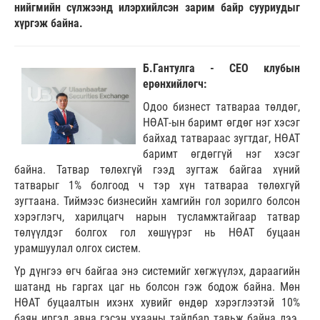
нийгмийн сүлжээнд илэрхийлсэн зарим байр сууриудыг
хүргэж байна.
Б.Гантулга - CEO клубын
ерөнхийлөгч:
Одоо бизнест татвараа төлдөг,
НӨАТ-ын баримт өгдөг нэг хэсэг
байхад татвараас зугтдаг, НӨАТ
баримт өгдөггүй нэг хэсэг
байна. Татвар төлөхгүй гээд зугтаж байгаа хүний
татварыг 1% болгоод ч тэр хүн татвараа төлөхгүй
зугтаана. Тиймээс бизнесийн хамгийн гол зорилго болсон
хэрэглэгч, харилцагч нарын тусламжтайгаар татвар
төлүүлдэг болгох гол хөшүүрэг нь НӨАТ буцаан
урамшуулал олгох систем.
Үр дүнгээ өгч байгаа энэ системийг хөгжүүлэх, дараагийн
шатанд нь гаргах цаг нь болсон гэж бодож байна. Мөн
НӨАТ буцаалтын ихэнх хувийг өндөр хэрэглээтэй 10%
баян иргэд авна гэсэн ухааны тайлбар тавьж байна лээ.