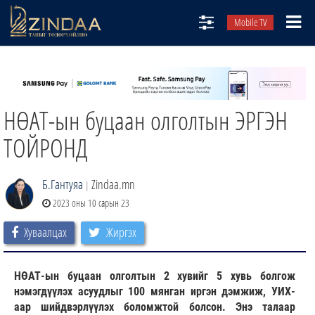
Mobile TV
НИЙТЛЭЛЧИД
ТВ8
НӨАТ-ын буцаан олголтын ЭРГЭН
ӨГЛӨӨНИЙ СОНИН
АУДИО ЗОХИОЛ
ТОЙРОНД
ЗИНДАА СЭТГҮҮЛ
Б.Гантуяа
Zindaa.mn
|
2023 оны 10 сарын 23
Хуваалцах
Жиргэх
НӨАТ-ын буцаан олголтын 2 хувийг 5 хувь болгож
нэмэгдүүлэх асуудлыг 100 мянган иргэн дэмжиж, УИХ-
аар шийдвэрлүүлэх боломжтой болсон. Энэ талаар