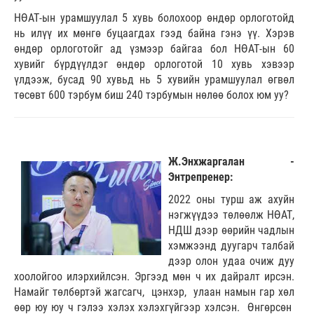
НӨАТ-ын урамшуулал 5 хувь болохоор өндөр орлоготойд
нь илүү их мөнгө буцаагдах гээд байна гэнэ үү. Хэрэв
өндөр орлоготойг ад үзмээр байгаа бол НӨАТ-ын 60
хувийг бүрдүүлдэг өндөр орлоготой 10 хувь хэвээр
үлдээж, бусад 90 хувьд нь 5 хувийн урамшуулал өгвөл
төсөвт 600 тэрбум биш 240 тэрбумын нөлөө болох юм уу?
Ж.Энхжаргалан -
Энтрепренер:
2022 оны турш аж ахуйн
нэгжүүдээ төлөөлж НӨАТ,
НДШ дээр өөрийн чадлын
хэмжээнд дуугарч талбай
дээр олон удаа очиж дуу
хоолойгоо илэрхийлсэн. Эргээд мөн ч их дайралт ирсэн.
Намайг төлбөртэй жагсагч, цэнхэр, улаан намын гар хөл
өөр юу юу ч гэлээ хэлэх хэлэхгүйгээр хэлсэн. Өнгөрсөн