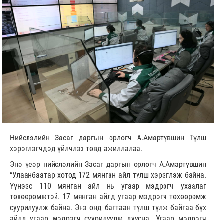
Нийслэлийн Засаг даргын орлогч А.Амартүвшин Түлш
хэрэглэгчдэд үйлчлэх төвд ажиллалаа.
Энэ үеэр нийслэлийн Засаг даргын орлогч А.Амартүвшин
“Улаанбаатар хотод 172 мянган айл түлш хэрэглэж байна.
Үүнээс 110 мянган айл нь угаар мэдрэгч ухаалаг
төхөөрөмжтэй. 17 мянган айлд угаар мэдрэгч төхөөрөмж
суурилуулж байна. Энэ онд багтаан түлш түлж байгаа бүх
айлд угаар мэдрэгч суурилуулж дуусна. Угаар мэдрэгч