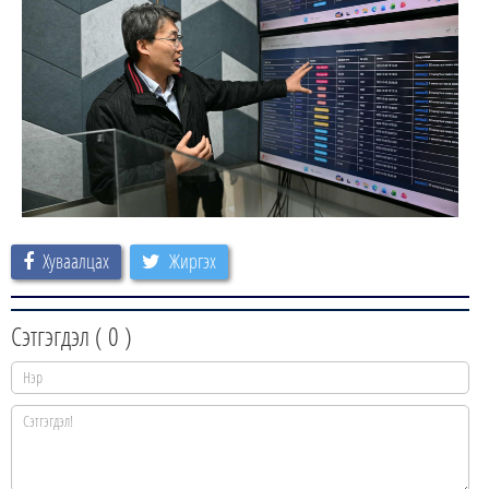
Хуваалцах
Жиргэх
Сэтгэгдэл (
0
)