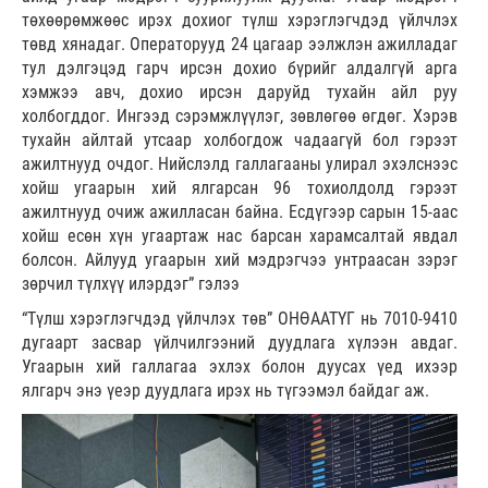
төхөөрөмжөөс ирэх дохиог түлш хэрэглэгчдэд үйлчлэх
төвд хянадаг. Операторууд 24 цагаар ээлжлэн ажилладаг
тул дэлгэцэд гарч ирсэн дохио бүрийг алдалгүй арга
хэмжээ авч, дохио ирсэн даруйд тухайн айл руу
холбогддог. Ингээд сэрэмжлүүлэг, зөвлөгөө өгдөг. Хэрэв
тухайн айлтай утсаар холбогдож чадаагүй бол гэрээт
ажилтнууд очдог. Нийслэлд галлагааны улирал эхэлснээс
хойш угаарын хий ялгарсан 96 тохиолдолд гэрээт
ажилтнууд очиж ажилласан байна. Есдүгээр сарын 15-аас
хойш есөн хүн угаартаж нас барсан харамсалтай явдал
болсон. Айлууд угаарын хий мэдрэгчээ унтраасан зэрэг
зөрчил түлхүү илэрдэг” гэлээ
“Түлш хэрэглэгчдэд үйлчлэх төв” ОНӨААТҮГ нь 7010-9410
дугаарт засвар үйлчилгээний дуудлага хүлээн авдаг.
Угаарын хий галлагаа эхлэх болон дуусах үед ихээр
ялгарч энэ үеэр дуудлага ирэх нь түгээмэл байдаг аж.