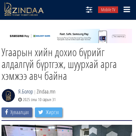
Mobile TV
НИЙТЛЭЛЧИД
ТВ8
Угаарын хийн дохио бүрийг
ӨГЛӨӨНИЙ СОНИН
АУДИО ЗОХИОЛ
алдалгүй бүртгэж, шуурхай арга
ЗИНДАА СЭТГҮҮЛ
хэмжээ авч байна
Я.Болор
Zindaa.mn
|
2025 оны 10 сарын 31
Хуваалцах
Жиргэх