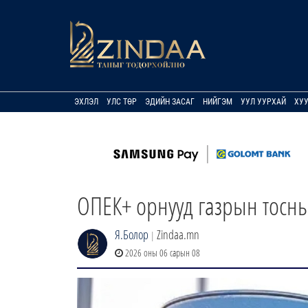
ЭХЛЭЛ
УЛС ТӨР
ЭДИЙН ЗАСАГ
НИЙГЭМ
УУЛ УУРХАЙ
ХУ
ОПЕК+ орнууд газрын тосн
Я.Болор
Zindaa.mn
|
2026 оны 06 сарын 08