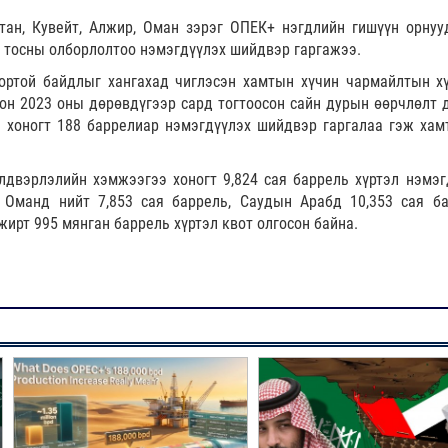
тан, Кувейт, Алжир, Оман зэрэг ОПЕК+ нэгдлийн гишүүн орнуу
н тосны олборлолтоо нэмэгдүүлэх шийдвэр гаргажээ.
вортой байдлыг хангахад чиглэсэн хамтын хүчин чармайлтын х
он 2023 оны дөрөвдүгээр сард тогтоосон сайн дурын өөрчлөлт 
 хоногт 188 баррелиар нэмэгдүүлэх шийдвэр гаргалаа гэж хам
лдвэрлэлийн хэмжээгээ хоногт 9,824 сая баррель хүртэл нэмэг
, Оманд нийт 7,853 сая баррель, Саудын Арабд 10,353 сая ба
жирт 995 мянган баррель хүртэл квот олгосон байна.