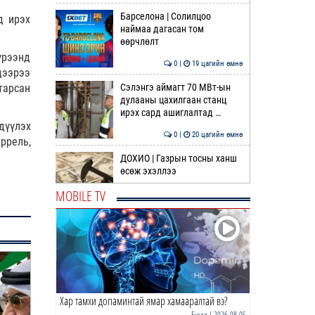
Барселона | Солилцоо
д ирэх
наймаа дагасан том
өөрчлөлт
үрээнд
0 |
19 цагийн өмнө
дээрээ
Сэлэнгэ аймагт 70 МВт-ын
тарсан
дулааны цахилгаан станц
ирэх сард ашиглалтад …
дүүлэх
0 |
20 цагийн өмнө
ррель,
ДОХИО | Газрын тосны ханш
өсөж эхэллээ
MOBILE TV
0 |
20 цагийн өмнө
Шатахуун дамлан борлуулсан
хоёр зөрчлийг илрүүлэн
шалгаж байна
1 |
21 цагийн өмнө
Хар тамхи допаминтай ямар хамааралтай вэ?
АҮЭБЯ: Шатахуун олгох
хязгаарыг 100,000 төгрөгт
Бусад
| 2026-08-05