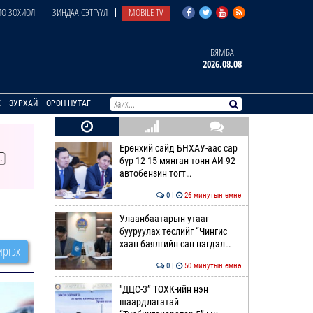
О ЗОХИОЛ
ЗИНДАА СЭТГҮҮЛ
MOBILE TV
БЯМБА
2026.08.08
E
ЗУРХАЙ
ОРОН НУТАГ
Ерөнхий сайд БНХАУ-аас сар
бүр 12-15 мянган тонн АИ-92
автобензин тогт…
0 |
26 минутын өмнө
Улаанбаатарын утааг
бууруулах төслийг “Чингис
хаан баялгийн сан нэгдэл…
ргэх
0 |
50 минутын өмнө
"ДЦС-3” ТӨХК-ийн нэн
шаардлагатай