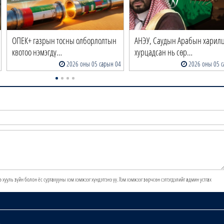
ОПЕК+ газрын тосны олборлолтын
АНЭУ, Саудын Арабын харил
квотоо нэмэгдү…
хурцадсан нь сөр…
2026 оны 05 сарын 04
2026 оны 05 с
э хууль зүйн болон ёс суртахууны хэм хэмжээг хүндэтгэнэ үү. Хэм хэмжээг зөрчсөн сэтгэгдэлийг админ устгах