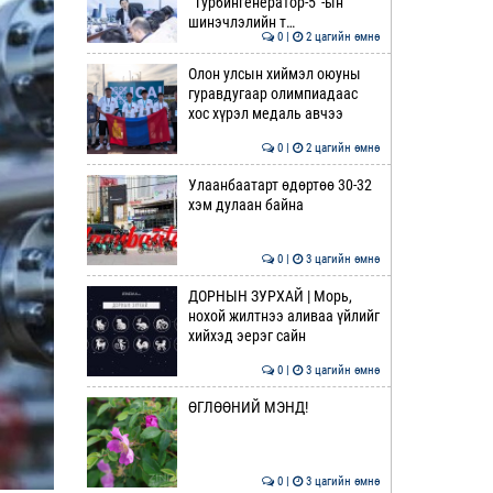
“Турбингенератор-5”-ын
шинэчлэлийн т…
0 |
2 цагийн өмнө
Олон улсын хиймэл оюуны
гуравдугаар олимпиадаас
хос хүрэл медаль авчээ
0 |
2 цагийн өмнө
Улаанбаатарт өдөртөө 30-32
хэм дулаан байна
0 |
3 цагийн өмнө
ДОРНЫН ЗУРХАЙ | Морь,
нохой жилтнээ аливаа үйлийг
хийхэд эерэг сайн
0 |
3 цагийн өмнө
ӨГЛӨӨНИЙ МЭНД!
0 |
3 цагийн өмнө