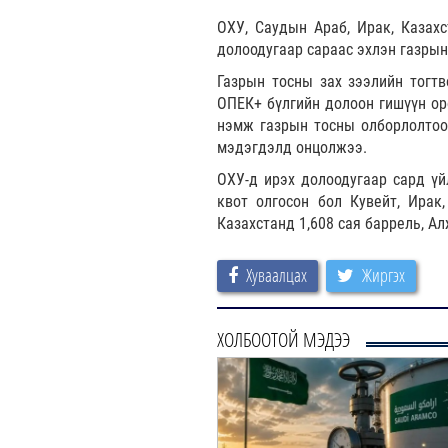
ОХУ, Саудын Араб, Ирак, Казахс
долоодугаар сараас эхлэн газры
Газрын тосны зах зээлийн тогт
ОПЕК+ бүлгийн долоон гишүүн ор
нэмж газрын тосны олборлолтоо
мэдэгдэлд онцолжээ.
ОХУ-д ирэх долоодугаар сард үй
квот олгосон бол Кувейт, Ирак
Казахстанд 1,608 сая баррель, Ал
Хуваалцах
Жиргэх
ХОЛБООТОЙ МЭДЭЭ