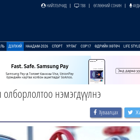
НИЙТЛЭЛЧИД
ТВ8
ӨГЛӨӨНИЙ СОНИН
АУДИ
УЛЬ
ДЭЛХИЙ
НААДАМ-2026
СПОРТ
УРЛАГ
COP17
ӨДРИЙН ХӨТӨЧ
LIFE STYL
ы олборлолтоо нэмэгдүүлнэ
Хуваалцах
Жи