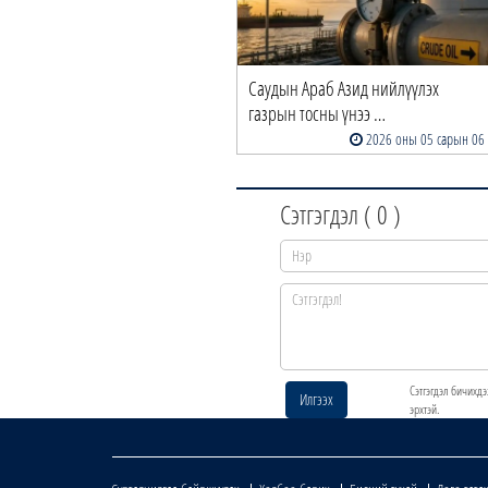
Саудын Араб Азид нийлүүлэх
газрын тосны үнээ …
2026 оны 05 сарын 06
Сэтгэгдэл (
0
)
Сэтгэгдэл бичихдэ
Илгээх
эрхтэй.