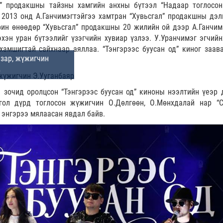
” продакшны тайзны хамгийн анхны бүтээл “Надаар тоглосон
 2013 онд А.Ганчимэгтэйгээ хамтран “Хувьсгал” продакшны дэл
рин өнөөдөр “Хувьсгал” продакшны 20 жилийн ой дээр А.Ганчим
хэн уран бүтээлийг үзэгчийн хувиар үзлээ. У.Уранчимэг эгчийн
хамшигтай сайхнаар аяллаа. “Тэнгэрээс буусан од” киног заав
н зочид оролцсон “Тэнгэрээс буусан од” киноны нээлтийн үеэр 
гол дүрд тоглосон жүжигчин О.Дөлгөөн, О.Мөнхдалай нар “
 энгэрээ мялаасан явдал байв.