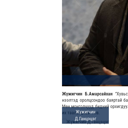
Жүжигчин Б.Амарсайхан
“Хувь
нээлтэд оролцсондоо баяртай ба
Мөн монголчууд бидний орхигдуу
их таалагдлаа" гэв.