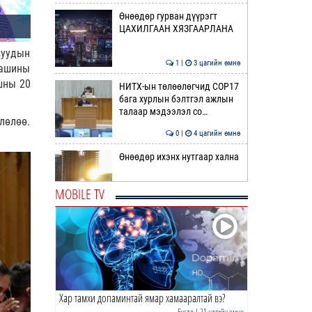
Өнөөдөр гурван дүүрэгт
ЦАХИЛГААН ХЯЗГААРЛАНА
зуудын
1 |
3 цагийн өмнө
машины
шны 20
НИТХ-ын төлөөлөгчид COP17
бага хурлын бэлтгэл ажлын
талаар мэдээлэл со…
лөлөө.
0 |
4 цагийн өмнө
Өнөөдөр ихэнх нутгаар хална
MOBILE TV
0 |
4 цагийн өмнө
ӨРНИЙН ЗУРХАЙ | Нумынхан
эрч хүчээр дүүрэн байна
0 |
4 цагийн өмнө
Хар тамхи допаминтай ямар хамааралтай вэ?
ӨГЛӨӨНИЙ МЭНД!
Бусад
| 21 цагийн өмнө