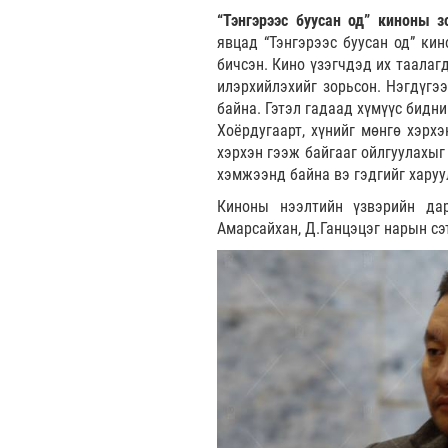
“Тэнгэрээс буусан од” киноны 
явцад “Тэнгэрээс буусан од” ки
бичсэн. Кино үзэгчдэд их таалаг
илэрхийлэхийг зорьсон. Нэгдүгээ
байна. Гэтэл гадаад хүмүүс бидн
Хоёрдугаарт, хүнийг мөнгө хэрх
хэрхэн гээж байгааг ойлгуулахыг 
хэмжээнд байна вэ гэдгийг харуу
Киноны нээлтийн үзвэрийн дар
Амарсайхан, Д.Ганцэцэг нарын сэ