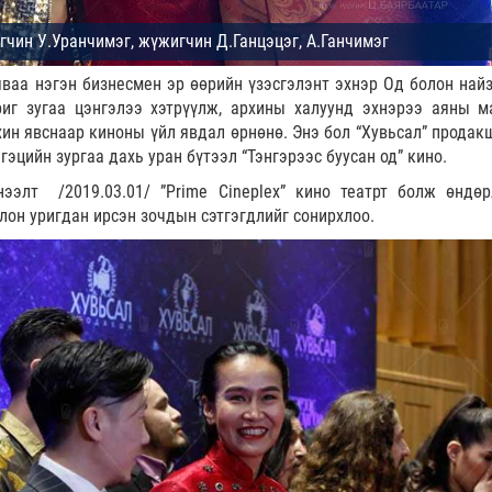
яваа нэгэн бизнесмен эр өөрийн үзэсгэлэнт эхнэр Од болон най
риг зугаа цэнгэлээ хэтрүүлж, архины халуунд эхнэрээ аяны 
хин явснаар киноны үйл явдал өрнөнө. Энэ бол “Хувьсал” продак
эцийн зургаа дахь уран бүтээл “Тэнгэрээс буусан од” кино.
нээлт /2019.03.01/ ”Prime Cineplex” кино театрт болж өндөр
лон уригдан ирсэн зочдын сэтгэгдлийг сонирхлоо.