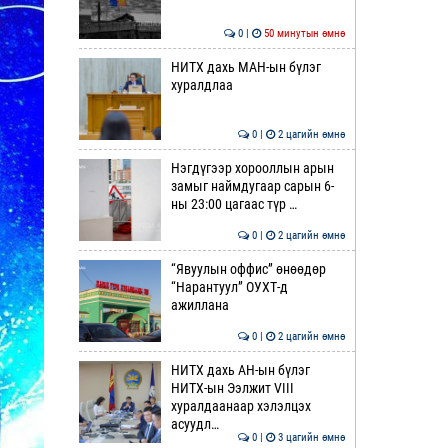
0 |
50 минутын өмнө
НИТХ дахь МАН-ын бүлэг
хуралдлаа
0 |
2 цагийн өмнө
Нэгдүгээр хорооллын арын
замыг наймдугаар сарын 6-
ны 23:00 цагаас түр …
0 |
2 цагийн өмнө
“Явуулын оффис” өнөөдөр
“Нарантуул” ОУХТ-д
ажиллана
0 |
2 цагийн өмнө
НИТХ дахь АН-ын бүлэг
НИТХ-ын Ээлжит VIII
хуралдаанаар хэлэлцэх
асуудл…
0 |
3 цагийн өмнө