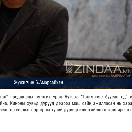
сгал” продакшны ээлжит уран бүтээл “Тэнгэрээс буусан од” 
йна. Киноны хувьд дүрүүд дээрээ маш сайн ажилласан нь хара
лсан өв соёлыг өөр орны хүний дүрээр илэрхийлж гаргаж ирсэн 