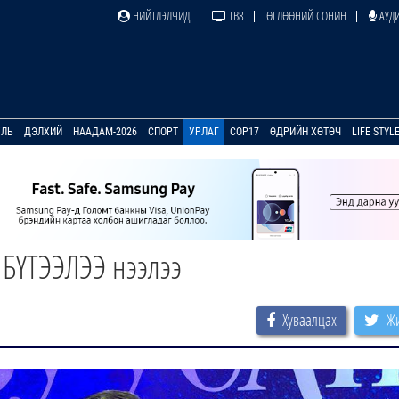
НИЙТЛЭЛЧИД
ТВ8
ӨГЛӨӨНИЙ СОНИН
АУДИ
УЛЬ
ДЭЛХИЙ
НААДАМ-2026
СПОРТ
УРЛАГ
COP17
ӨДРИЙН ХӨТӨЧ
LIFE STYL
 БҮТЭЭЛЭЭ нээлээ
Хуваалцах
Жи