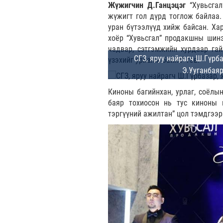
Жүжигчин Д.Ганцэцэг
“Хувьсгал
жүжигт гол дүрд тоглож байлаа.
уран бүтээлүүд хийж байсан. Ха
хоёр “Хувьсгал” продакшны шинэ
чадвар, сэтгэмжийн хурдаар гай
үзэхийг уриалж байна" гэв.
Киноны багийнхан, урлаг, соёлы
баяр тохиосон нь тус киноны 
тэргүүний ажилтан” цол тэмдгээр