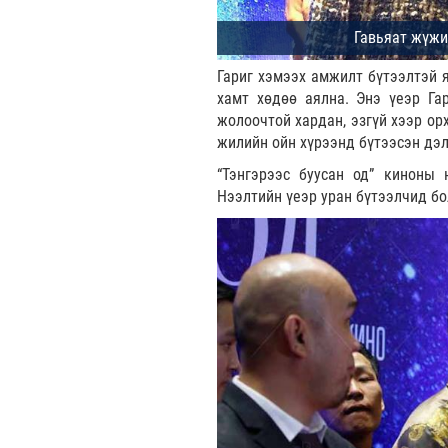
Гариг хэмээх амжилт бүтээлтэй 
хамт хөдөө аялна. Энэ үеэр Га
жолоочтой хардан, эзгүй хээр ор
жилийн ойн хүрээнд бүтээсэн дэлг
“Тэнгэрээс буусан од” киноны 
Нээлтийн үеэр уран бүтээлчид бо