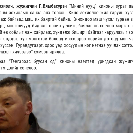
зохиолч, жүжигчин Г.Бямбасүрэн
“Миний нууц” киноны зураг а
ноны зохиолын санаа анх төрсөн. Кино зохиолоо жил гаруйн хуг
даж байгаад маш их баяртай байна. Кинондоо маш чухал гурван з
рт, монголчууд бид хэт орчин үежиж, баялаг өв соёлоо мартах 
ий өв соёлыг яаж хайрлаж, хүндэлж биширч байгааг харуулахыг зо
эн эвддэг, хүн мөнгөтэй болоод ирэхээрээ өөрийн дотоод мөн ч
хүссэн. Гуравдугаарт, одоо үед хосуудын нэг нэгнээ уучлах сэтг
лахыг хичээлээ” хэмээн ярилаа.
аа “Тэнгэрээс буусан од” киноны нээлтэд уригдсан жүжиг
тгэгдлийг сонслоо.