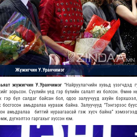
авьяат жүжигчин У.Уранчимэг
“Найруулагчийн хувьд үзэгчдэд г
хийг зорьсон. Сүүлийн үед гэр бүлийн салалт их болсон. Өмнө н
 гэр бүл салдаг байсан бол, одоо залуучууд ахуйн бэрхшээл,
 босгосон амьдралаа нурааж байна. Залуучууд “Тэнгэрээс буус
сон амьдралаа битгий нураагаасай гэж хүсч байна” хэмээгээд
мж, дүгнэлтээ гаргахыг хүссэн юм.