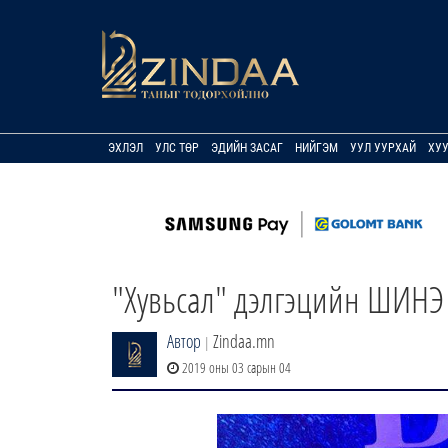
ЭХЛЭЛ
УЛС ТӨР
ЭДИЙН ЗАСАГ
НИЙГЭМ
УУЛ УУРХАЙ
ХУ
"Хувьсал" дэлгэцийн ШИНЭ
Автор
Zindaa.mn
|
2019 оны 03 сарын 04