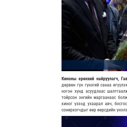
Киноны ерөнхий найруулагч, Г
дөрвөн гүн гүнзгий санаа өгүүлэ
нэгэн хүнд асуудлаас шалтгаалж
тойрсон энгийн маргаанаас болж
киног үзээд ухаарал авч, босго
сонирхогчдыг өөр өөрсдийн үнэлэ