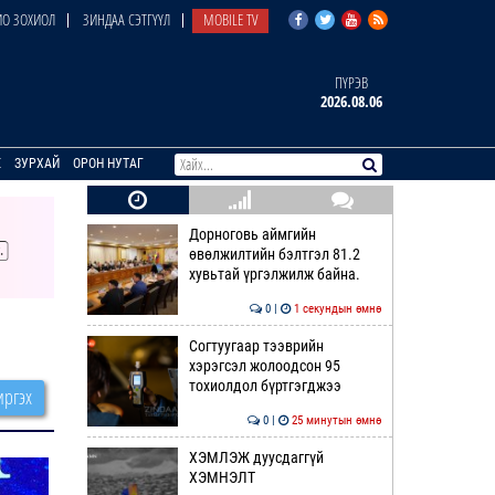
О ЗОХИОЛ
ЗИНДАА СЭТГҮҮЛ
MOBILE TV
ПҮРЭВ
2026.08.06
E
ЗУРХАЙ
ОРОН НУТАГ
Дорноговь аймгийн
өвөлжилтийн бэлтгэл 81.2
хувьтай үргэлжилж байна.
0 |
1 секундын өмнө
Согтуугаар тээврийн
хэрэгсэл жолоодсон 95
тохиолдол бүртгэгджээ
ргэх
0 |
25 минутын өмнө
ХЭМЛЭЖ дуусдаггүй
ХЭМНЭЛТ