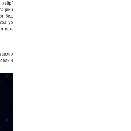
Анхаарал, болгоомжгүй
 хайр”
байдлаас үүдэж гол, усанд
гэцийн
эндэх тохиолдол хамгий…
эг бид
0 |
2026-08-05
хээ ур
ал ирж
Шатахуунгүй Монгол сая
жуулчин яаж хүлээж авах
вэ?!
6 |
2026-08-05
давхар
Соёлын
Д.Будзаан: Хүүхдийн эсрэг
бэлгийн хүчирхийлэл
үйлдвэл бүх насаар нь хо…
1 |
2026-08-05
Тэгш, сондгойгоор
хөдөлгөөнд оролцох
зохицуулалтад хамаарахгүй
тээврий…
0 |
2026-08-05
Өнөөдөр гурван дүүрэгт
ЦАХИЛГААН ХЯЗГААРЛАНА