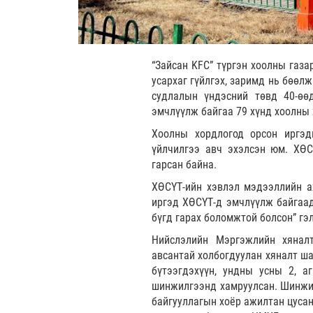
“Зайсан KFC” түргэн хоолны газа
усархаг гүйлгэх, заримд нь бөөл
судлалын үндэсний төвд 40-өө
эмчлүүлж байгаа 79 хүнд хоолны
Хоолны хордлогод орсон иргэд
үйлчилгээ авч эхэлсэн юм. ХӨС
гарсан байна.
ХӨСҮТ-ийн хэвлэл мэдээллийн аж
иргэд ХӨСҮТ-д эмчлүүлж байгаад
бүгд гарах боломжтой болсон” гэ
Нийслэлийн Мэргэжлийн хяналт
авсантай холбогдуулан хяналт ша
бүтээгдэхүүн, ундны усны 2, а
шинжилгээнд хамруулсан. Шинжилг
байгууллагын хоёр ажилтан цусан