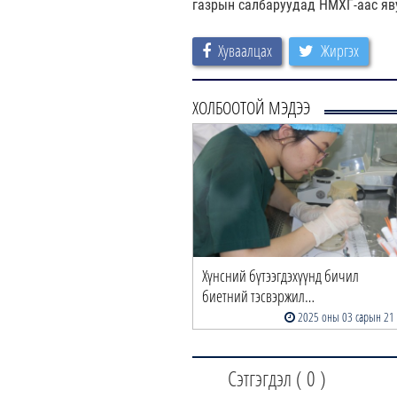
газрын салбаруудад НМХГ-аас яв
Хуваалцах
Жиргэх
ХОЛБООТОЙ МЭДЭЭ
Хүнсний бүтээгдэхүүнд бичил
биетний тэсвэржил…
2025 оны 03 сарын 21
Сэтгэгдэл (
0
)