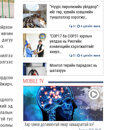
“Нүүрс пиролизийн үйлдвэр”-
ийг төр, хувийн хэвшлийн
түншлэлээр хэрэгжү…
0 |
4 цагийн өмнө
ойрхон
 өвчин
"COP17 ба COP31 хурлын
 дагуу
уялдаа нь Риогийн
э.
конвенцийн хэрэгжилтийг
ахиул…
чилгээ
0 |
4 цагийн өмнө
элгээс
Монгол төрийн парадокс нь
шатахуун
ордсон
MOBILE TV
йжирч,
0 |
5 цагийн өмнө
Б.Пүрэвдагва: Найман
рдлого
салбарын 103 үйлчилгээний
бүртгэлийг цуцаллаа
хий эд
длалын
0 |
5 цагийн өмнө
үй тус
Хар тамхи допаминтай ямар хамааралтай вэ?
Гэр бүлийн хүчирхийллийн 69
хоолны
дуудлага бүртгэгдэж, 86
Бусад
| 2026-08-05