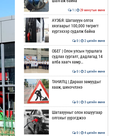
шалгаж байна
1 |
29 минутын өмнө
АҮЭБЯ: Шатахуун олгох
хязгаарыг 100,000 төгрөгт
хүргэхээр судалж байна
0 |
2 цагийн өмнө
ОБЕГ | Олон улсын туршлага
судлах сургалт, дадлагад 14
алба хаагч хамр…
0 |
2 цагийн өмнө
ТАНИЛЦ | Дараах замуудыг
хааж, шинэчлэнэ
0 |
3 цагийн өмнө
Шатахууныг олон хошуугаар
олгохыг үүрэгджээ
0 |
4 цагийн өмнө