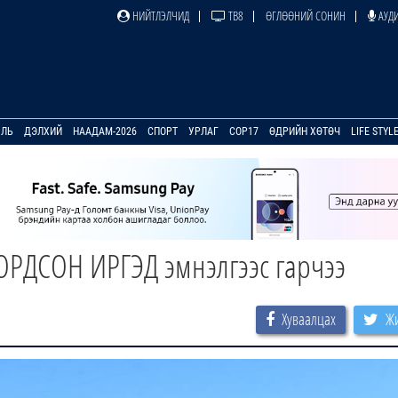
НИЙТЛЭЛЧИД
ТВ8
ӨГЛӨӨНИЙ СОНИН
АУДИ
УЛЬ
ДЭЛХИЙ
НААДАМ-2026
СПОРТ
УРЛАГ
COP17
ӨДРИЙН ХӨТӨЧ
LIFE STYL
ОРДСОН ИРГЭД эмнэлгээс гарчээ
Хуваалцах
Жи