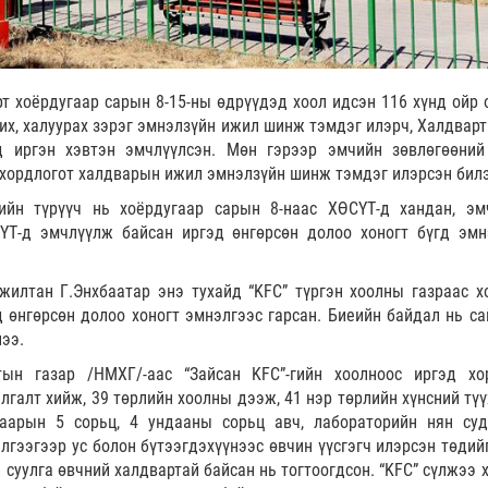
рт хоёрдугаар сарын 8-15-ны өдрүүдэд хоол идсэн 116 хүнд ойр 
жих, халуурах зэрэг эмнэлзүйн ижил шинж тэмдэг илэрч, Халдварт
д иргэн хэвтэн эмчлүүлсэн. Мөн гэрээр эмчийн зөвлөгөөний
 хордлогот халдварын ижил эмнэлзүйн шинж тэмдэг илэрсэн билэ
ийн түрүүч нь хоёрдугаар сарын 8-наас ХӨСҮТ-д хандан, эм
ҮТ-д эмчлүүлж байсан иргэд өнгөрсөн долоо хоногт бүгд эмн
илтан Г.Энхбаатар энэ тухайд “KFC” түргэн хоолны газраас х
 өнгөрсөн долоо хоногт эмнэлгээс гарсан. Биеийн байдал нь са
лээ.
ын газар /НМХГ/-аас “Зайсан KFC”-гийн хоолноос иргэд хо
лгалт хийж, 39 төрлийн хоолны дээж, 41 нэр төрлийн хүнсний түү
гаарын 5 сорьц, 4 ундааны сорьц авч, лабораторийн нян су
ээгээр ус болон бүтээгдэхүүнээс өвчин үүсгэгч илэрсэн төдийг
 суулга өвчний халдвартай байсан нь тогтоогдсон. “KFC” сүлжээ 