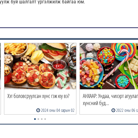
уулж буй шалгалт үргэлжилж байгаа юм.
Хэт боловсруулсан хүнс гэж юу вэ?
АНХААР: Ундаа, чихэрт агуула
хүнсний буд…
2024 оны 04 сарын 02
2022 оны 06 с