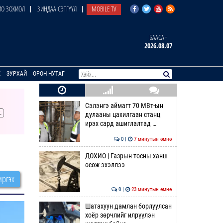
О ЗОХИОЛ
ЗИНДАА СЭТГҮҮЛ
MOBILE TV
БААСАН
2026.08.07
E
ЗУРХАЙ
ОРОН НУТАГ
Сэлэнгэ аймагт 70 МВт-ын
дулааны цахилгаан станц
ирэх сард ашиглалтад …
0 |
7 минутын өмнө
ДОХИО | Газрын тосны ханш
өсөж эхэллээ
ргэх
0 |
23 минутын өмнө
Шатахуун дамлан борлуулсан
хоёр зөрчлийг илрүүлэн