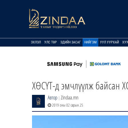
ЭХЛЭЛ
УЛС ТӨР
ЭДИЙН ЗАСАГ
НИЙГЭМ
УУЛ УУРХАЙ
ХУ
ХӨСҮТ-д эмчлүүлж байсан Х
Автор
Zindaa.mn
|
2019 оны 02 сарын 25