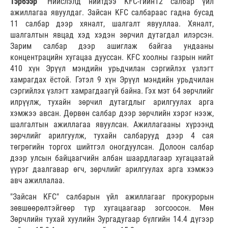
Тэрбээр
“Нийслэлд нийтдээ KFC-гийн12 салбар үйл
ажиллагаа явуулдаг. Зайсан KFC салбараас гадна бусад
11 салбар дээр хяналт, шалгалт явууллаа. Хяналт,
шалгалтын явцад хэд хэдэн зөрчил дутагдал илэрсэн.
Зарим салбар дээр ашиглаж байгаа ундааны
концентрацийн хугацаа дууссан. KFC хоолны газрын нийт
410 хүн Эрүүл мэндийн урьдчилан сэргийлэх үзлэгт
хамрагдах ёстой. Гэтэл 9 хүн Эрүүл мэндийн урьдчилан
сэргийлэх үзлэгт хамрагдаагүй байна. Гэх мэт 64 зөрчлийг
илрүүлж, тухайн зөрчил дутагдлыг арилгуулах арга
хэмжээ авсан. Дөрвөн салбар дээр зөрчлийн хэрэг нээж,
шалгалтын ажиллагаа явуулсан. Ажиллагааны хүрээнд
зөрчлийг арилгуулж, тухайн салбарууд дээр 4 сая
төгрөгийн торгох шийтгэл оногдуулсан. Долоон салбар
дээр улсын байцаагчийн албан шаардлагаар хугацаатай
үүрэг даалгавар өгч, зөрчлийг арилгуулах арга хэмжээ
авч ажиллалаа.
"Зайсан KFC" салбарын үйл ажиллагааг прокурорын
зөвшөөрөлтэйгөөр түр хугацаагаар зогсоосон. Мөн
Зөрчлийн тухай хуулийн Зургадугаар бүлгийн 14.4 дүгээр