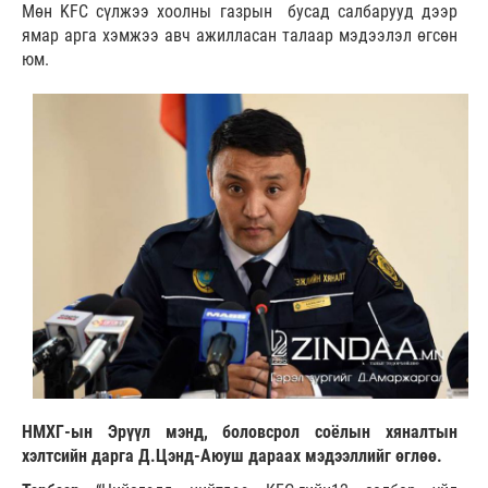
Мөн KFC сүлжээ хоолны газрын бусад салбарууд дээр
ямар арга хэмжээ авч ажилласан талаар мэдээлэл өгсөн
юм.
НМХГ-ын Эрүүл мэнд, боловсрол соёлын хяналтын
хэлтсийн дарга Д.Цэнд-Аюуш дараах мэдээллийг өглөө.