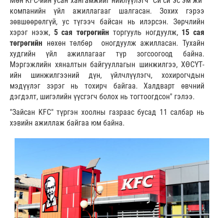
Мөн KFC-ийн усан хангамжийг нийлүүлэгч "Си си эс эм жи"
компанийн үйл ажиллагааг шалгасан. Зохих гэрээ
зөвшөөрөлгүй, ус түгээч байсан нь илэрсэн. Зөрчлийн
хэрэг нээж,
5 сая төгрөгийн
торгууль ногдуулж,
15 сая
төгрөгийн
нөхөн төлбөр оногдуулж ажилласан. Тухайн
худгийн үйл ажиллагааг түр зогсоогоод байна.
Мэргэжлийн хяналтын байгууллагын шинжилгээ, ХӨСҮТ-
ийн шинжилгээний дүн, үйлчлүүлэгч, хохирогчдын
мэдүүлэг зэрэг нь тохирч байгаа. Халдварт өвчний
дэгдэлт, шигэлийн үүсгэгч болох нь тогтоогдсон" гэлээ.
"Зайсан KFC" түргэн хоолны газраас бусад 11 салбар нь
хэвийн ажиллаж байгаа юм байна.