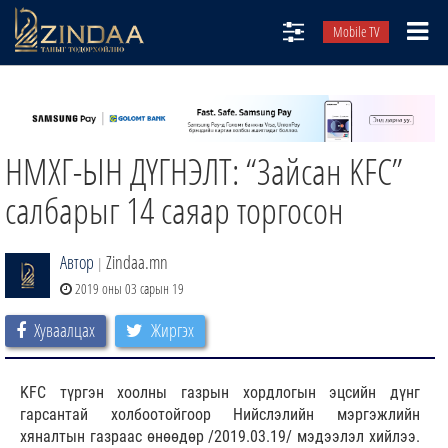
Mobile TV
НИЙТЛЭЛЧИД
ТВ8
НМХГ-ЫН ДҮГНЭЛТ: “Зайсан KFC”
ӨГЛӨӨНИЙ СОНИН
АУДИО ЗОХИОЛ
салбарыг 14 саяар торгосон
ЗИНДАА СЭТГҮҮЛ
Автор
Zindaa.mn
|
2019 оны 03 сарын 19
Хуваалцах
Жиргэх
KFC түргэн хоолны газрын хордлогын эцсийн дүнг
гарсантай холбоотойгоор Нийслэлийн мэргэжлийн
хяналтын газраас өнөөдөр /2019.03.19/ мэдээлэл хийлээ.