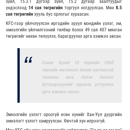
зүйл, 15.3.1 дүгээр зүйл, 15.2 дугаар заалтуудыг
үндэслээд
14 сая төгрөгийн
торгуул ногдуулсан. Мөн
8.5
сая төгрөгийн
хууль бус орлогыг хураасан.
KFC-гээр үйлчлүүлсэн иргэдийн эрүүл мэндийн үзлэг, эм,
эмнэлгийн үйлчилгээний төлбөр болох 49 сая 407 мянган
төгрөгийг нөхөн төлүүлэх, барагдуулах арга хэмжээ авсан.
Сэжиг бүхий 18 төрлийн 5960
төрлийн амталсан болон амтлаагүй
тахианы мах, бэлэн болсон
бүтээгдэхүүнийг хурааж, устгуулах
арга хэмжээ авсан.
Эмнэлгийн үзлэгт ороогүй есөн хүнийг Хан-Уул дүүргийн
эмнэлэгт үзлэгт хамруулсан. Өвчтэй хүн илрээгүй.