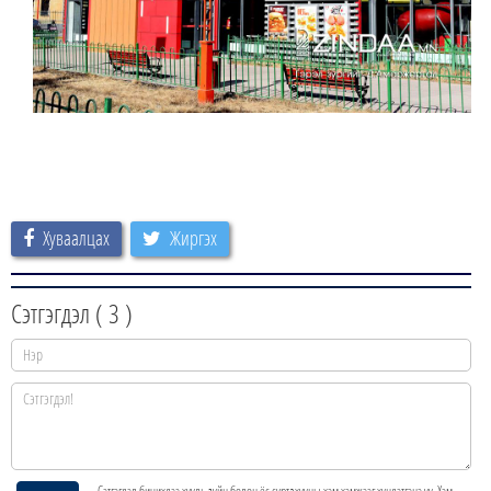
Хуваалцах
Жиргэх
Сэтгэгдэл (
3
)
Сэтгэгдэл бичихдээ хууль зүйн болон ёс суртахууны хэм хэмжээг хүндэтгэнэ үү. Хэм