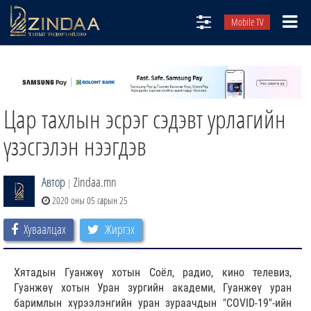
Mobile TV
НИЙТЛЭЛЧИД
ТВ8
Цар тахлын эсрэг сэдэвт урлагийн
ӨГЛӨӨНИЙ СОНИН
АУДИО ЗОХИОЛ
үзэсгэлэн нээгдэв
ЗИНДАА СЭТГҮҮЛ
Автор
Zindaa.mn
|
2020 оны 05 сарын 25
Хуваалцах
Жиргэх
Хятадын Гуанжөү хотын Соёл, радио, кино телевиз,
Гуанжөү хотын Уран зургийн академи, Гуанжөү уран
баримлын хүрээлэнгийн уран зураачдын "COVID-19"-ийн