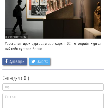
Үзэсгэлэн ирэх зургаадугаар сарын 02-ны өдрийг хүртэл
нийтийн хүртээл болно.
Хуваалцах
Жиргэх
Сэтгэгдэл (
0
)