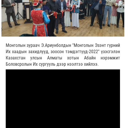
Монголын зураач Э.Ариунболдын "Монголын Эзэнт гүрний
Их хаадын захидлууд, зоосон тэмдэгтүүд-2022" үзэсгэлэн
Казахстан улсын Алматы хотын Абайн нэрэмжит
Боловсролын Их сургууль дээр нээлтээ хийлээ.