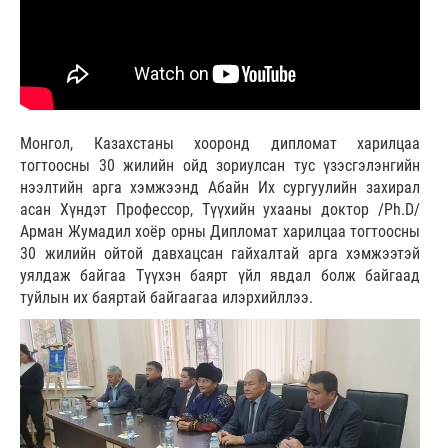
Монгол, Казахстаны хооронд дипломат харилцаа
тогтоосны 30 жилийн ойд зориулсан тус үзэсгэлэнгийн
нээлтийн арга хэмжээнд Абайн Их сургуулийн захирал
асан Хүндэт Профессор, Түүхийн ухааны доктор /Ph.D/
Арман Жумадил хоёр орны Дипломат харилцаа тогтоосны
30 жилийн ойтой давхацсан гайхалтай арга хэмжээтэй
уялдаж байгаа Түүхэн баярт үйл явдал болж байгаад
туйлын их баяртай байгаагаа илэрхийллээ.