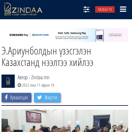
Mobile TV
НИЙТЛЭЛЧИД
ТВ8
Э.Ариунболдын үзэсгэлэн
ӨГЛӨӨНИЙ СОНИН
АУДИО ЗОХИОЛ
Казахстанд нээлтээ хийлээ
ЗИНДАА СЭТГҮҮЛ
Автор
Zindaa.mn
|
2022 оны 11 сарын 10
Хуваалцах
Жиргэх