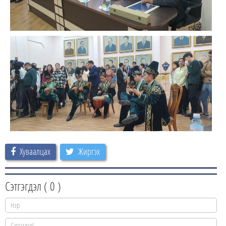
Хуваалцах
Жиргэх
Сэтгэгдэл (
0
)