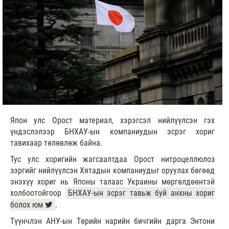
Япон улс Орост материал, хэрэгсэл нийлүүлсэн гэх
үндэслэлээр БНХАУ-ын компаниудын эсрэг хориг
тавихаар төлөвлөж байна.
Тус улс хоригийн жагсаалтдаа Орост нитроцеллюлоз
зэргийг нийлүүлсэн Хятадын компаниудыг оруулах бөгөөд
энэхүү хориг нь Японы талаас Украины мөргөлдөөнтэй
холбоотойгоор
БНХАУ-ын эсрэг тавьж буй анхны хориг
болох юм
.
Түүнчлэн АНУ-ын Төрийн нарийн бичгийн дарга Энтони