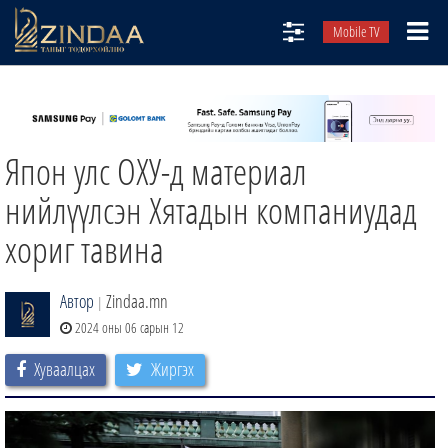
Mobile TV
НИЙТЛЭЛЧИД
ТВ8
Япон улс ОХУ-д материал
ӨГЛӨӨНИЙ СОНИН
АУДИО ЗОХИОЛ
нийлүүлсэн Хятадын компаниудад
ЗИНДАА СЭТГҮҮЛ
хориг тавина
Автор
Zindaa.mn
|
2024 оны 06 сарын 12
Хуваалцах
Жиргэх