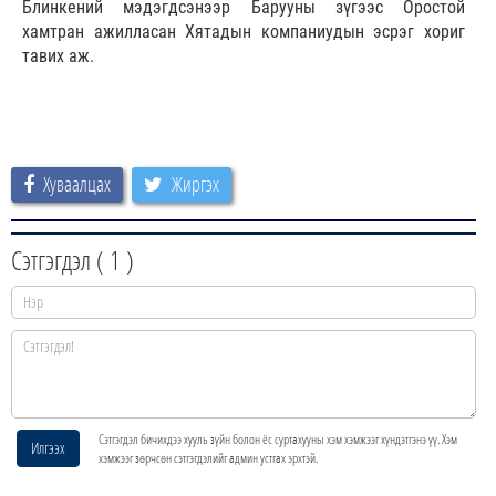
Блинкений мэдэгдсэнээр Барууны зүгээс Оростой
хамтран ажилласан Хятадын компаниудын эсрэг хориг
тавих аж.
Хуваалцах
Жиргэх
Сэтгэгдэл (
1
)
Сэтгэгдэл бичихдээ хууль зүйн болон ёс суртахууны хэм хэмжээг хүндэтгэнэ үү. Хэм
Илгээх
хэмжээг зөрчсөн сэтгэгдэлийг админ устгах эрхтэй.