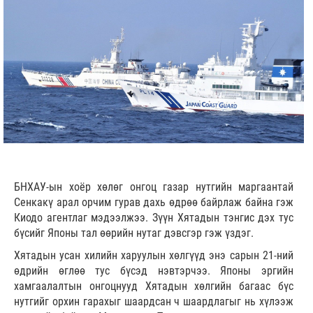
БНХАУ-ын хоёр хөлөг онгоц газар нутгийн маргаантай
Сенкакү арал орчим гурав дахь өдрөө байрлаж байна гэж
Киодо агентлаг мэдээлжээ. Зүүн Хятадын тэнгис дэх тус
бүсийг Японы тал өөрийн нутаг дэвсгэр гэж үздэг.
Хятадын усан хилийн харуулын хөлгүүд энэ сарын 21-ний
өдрийн өглөө тус бүсэд нэвтэрчээ. Японы эргийн
хамгаалалтын онгоцнууд Хятадын хөлгийн багаас бүс
нутгийг орхин гарахыг шаардсан ч шаардлагыг нь хүлээж