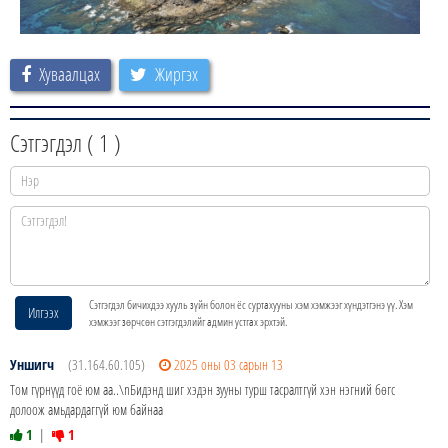
Хуваалцах
Жиргэх
Сэтгэгдэл (
1
)
Сэтгэгдэл бичихдээ хууль зүйн болон ёс суртахууны хэм хэмжээг хүндэтгэнэ үү. Хэм
Илгээх
хэмжээг зөрчсөн сэтгэгдэлийг админ устгах эрхтэй.
Уншигч
(31.164.60.105)
2025 оны 03 сарын 13
Том гүрнүүд гоё юм аа..\nБидэнд шиг хэдэн зууны турш тасралтгүй хэн нэгний бөгс
долоож амьдардаггүй юм байнаа
1
|
1