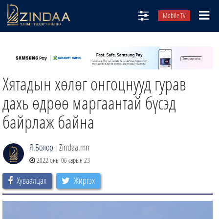
Mobile TV
НИЙТЛЭЛЧИД
ТВ8
Хятадын хөлөг онгоцнууд гурав
ӨГЛӨӨНИЙ СОНИН
АУДИО ЗОХИОЛ
дахь өдрөө маргаантай бүсэд
ЗИНДАА СЭТГҮҮЛ
байрлаж байна
Я.Болор
Zindaa.mn
|
2022 оны 06 сарын 23
Хуваалцах
Жиргэх