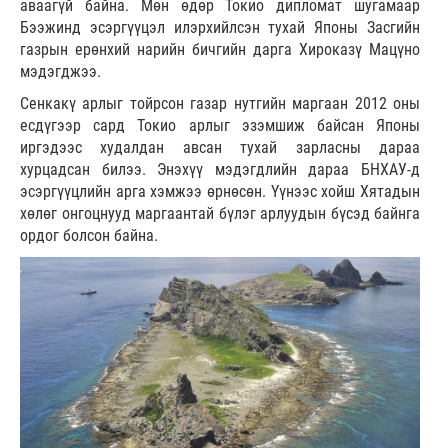
аваагүй байна. Мөн өдөр Токио дипломат шугамаар
Бээжинд эсэргүүцэл илэрхийлсэн тухай Японы Засгийн
газрын ерөнхий нарийн бичгийн дарга Хироказү Мацүно
мэдэгджээ.
Сенкакү арлыг тойрсон газар нутгийн маргаан 2012 оны
есдүгээр сард Токио арлыг эзэмшиж байсан Японы
иргэдээс худалдан авсан тухай зарласны дараа
хурцадсан билээ. Энэхүү мэдэгдлийн дараа БНХАУ-д
эсэргүүцлийн арга хэмжээ өрнөсөн. Үүнээс хойш Хятадын
хөлөг онгоцнууд маргаантай бүлэг арлуудын бүсэд байнга
ордог болсон байна.