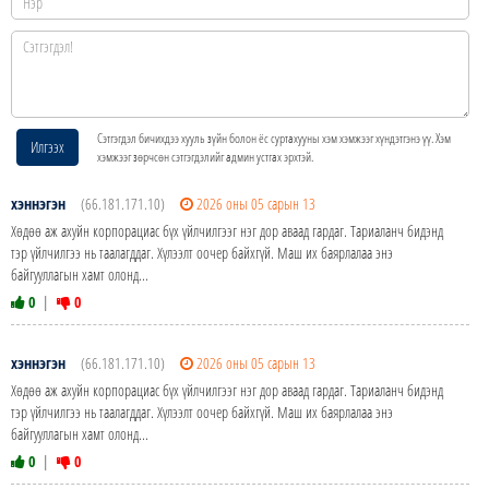
Сэтгэгдэл бичихдээ хууль зүйн болон ёс суртахууны хэм хэмжээг хүндэтгэнэ үү. Хэм
Илгээх
хэмжээг зөрчсөн сэтгэгдэлийг админ устгах эрхтэй.
хэннэгэн
(66.181.171.10)
2026 оны 05 сарын 13
Хөдөө аж ахуйн корпорациас бүх үйлчилгээг нэг дор аваад гардаг. Тариаланч бидэнд
тэр үйлчилгээ нь таалагддаг. Хүлээлт оочер байхгүй. Маш их баярлалаа энэ
байгууллагын хамт олонд...
0
|
0
хэннэгэн
(66.181.171.10)
2026 оны 05 сарын 13
Хөдөө аж ахуйн корпорациас бүх үйлчилгээг нэг дор аваад гардаг. Тариаланч бидэнд
тэр үйлчилгээ нь таалагддаг. Хүлээлт оочер байхгүй. Маш их баярлалаа энэ
байгууллагын хамт олонд...
0
|
0