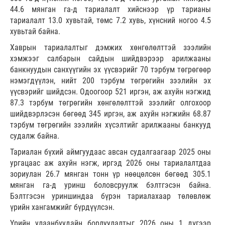
44.6 мянган га-д тариалалт хийснээр үр тарианы
тариалалт 13.0 хувьтай, төмс 7.2 хувь, хүнсний ногоо 4.5
хувьтай байна.
Хаврын тариалалтыг дэмжих хөнгөлөлттэй зээлийн
хэмжээг салбарын сайдын шийдвэрээр арилжааны
банкнуудын санхүүгийн эх үүсвэрийг 70 тэрбум төгрөгөөр
нэмэгдүүлэн, нийт 200 тэрбум төгрөгийн зээлийн эх
үүсвэрийг шийдсэн. Одоогоор 521 иргэн, аж ахуйн нэгжид
87.3 тэрбум төгрөгийн хөнгөлөлттэй зээлийг олгохоор
шийдвэрлэсэн бөгөөд 345 иргэн, аж ахуйн нэгжийн 68.87
тэрбум төгрөгийн зээлийн хүсэлтийг арилжааны банкууд
судалж байна.
Тариалан бүхий аймгуудаас авсан судалгаагаар 2025 оны
ургацаас аж ахуйн нэгж, иргэд 2026 оны тариалалтдаа
зориулан 26.7 мянган тонн үр нөөцөлсөн бөгөөд 305.1
мянган га-д уринш боловсруулж бэлтгэсэн байна.
Бэлтгэсэн уриншиндаа бүрэн тариалахаар төлөвлөж
үрийн хангамжийг бүрдүүлсэн.
Үрийн улаанбуудайн борлуулалтыг 2026 оны 1 дүгээр