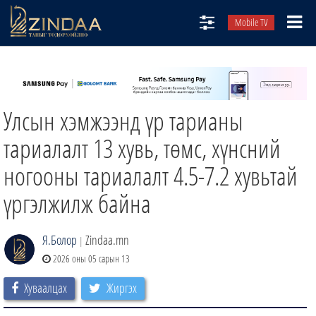
Mobile TV
НИЙТЛЭЛЧИД
ТВ8
Улсын хэмжээнд үр тарианы
ӨГЛӨӨНИЙ СОНИН
АУДИО ЗОХИОЛ
тариалалт 13 хувь, төмс, хүнсний
ЗИНДАА СЭТГҮҮЛ
ногооны тариалалт 4.5-7.2 хувьтай
үргэлжилж байна
Я.Болор
Zindaa.mn
|
2026 оны 05 сарын 13
Хуваалцах
Жиргэх