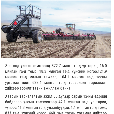
Энэ онд улсын хэмжээнд 372.7 мянга га-д үр тариа, 16.0
мянган га-д төмс, 18.3 мянган га-д хүнсний ногоо,121.9
мянган га-д малын тэжээл, 104.1 мянган га-д тосны
ургамал нийт 633.4 мянган га-д тариалалт тариалалт
хийхээр зорилт тавин ажиллаж байна.
Хаврын тариалалтын ажил 05 дугаар сарын 12-ны өдрийн
байдлаар улсын хэмжээгээр 42.1 мянган га-д үр тариа,
үүнээс 41.3 мянган га-д улаанбуудай, 1.1 мянган га-д төмс,
833 га-д хүнсний ногоо, 460 га-д тосны ургамал нийтдээ