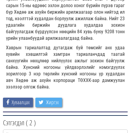
сарын 15-ны өдрөөс эхлэн долоо хоног бүрийн пүрэв гараг
бүр Хөдөө аж ахуйн биржийн арилжаагаар олон нийтэд ил
тод, нээлттэй худалдан борлуулж ажиллаж байна. Нийт 23
удаагийн биржийн дуудлага худалдаа зохион
байгуулагдаж бүрдүүлсэн нөөцийн 84 хувь буюу 9208 тонн
үрийн улаанбуудай арилжаалагдаад байна.
Хаврын тариалалтад дутагдаж буй төмсийг анх удаа
хувийн хэвшилтэй хамтран тариаланчдад таатай
санхүүгийн нөхцлөөр нийлүүлэх ажлыг зохион байгуулж
байна. Хүнсний ногооны үйлдвэрлэлийг нэмэгдүүлэх
зорилгоор 3 нэр төрлийн хүнсний ногооны үр худалдан
авч Хөдөө аж ахуйн корпораци ТӨХХК-аар дамжуулан
зээлээр олгож байна.
Хуваалцах
Жиргэх
Сэтгэгдэл (
2
)