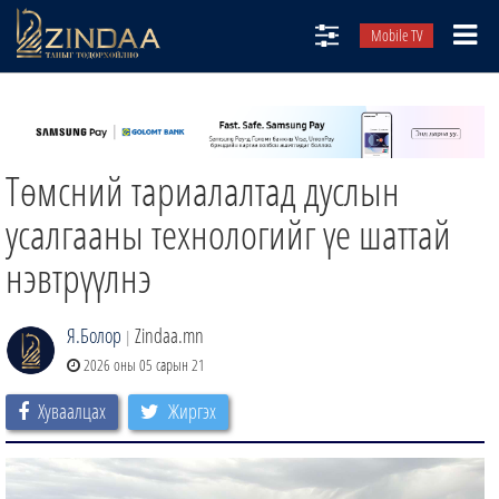
Mobile TV
НИЙТЛЭЛЧИД
ТВ8
Төмсний тариалалтад дуслын
ӨГЛӨӨНИЙ СОНИН
АУДИО ЗОХИОЛ
усалгааны технологийг үе шаттай
ЗИНДАА СЭТГҮҮЛ
нэвтрүүлнэ
Я.Болор
Zindaa.mn
|
2026 оны 05 сарын 21
Хуваалцах
Жиргэх