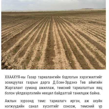
ХХААХҮЯ-ны Газар тариалангийн бодлогын хэрэгжилтийг
зохицуулах газрын дарга Д.Есөн-Эрдэнэ Төв аймгийн
Жаргалант суманд ажиллаж, төмсний тариалалтын явц
болон үйлдвэрлэлийн нөхцөл байдалтай танилцаж байна.
Ажлын хүрээнд төмс тариалагч иргэн, аж ахуйн
нэгжүүдийн санал хүсэлтийг сонсож, төмсний үр