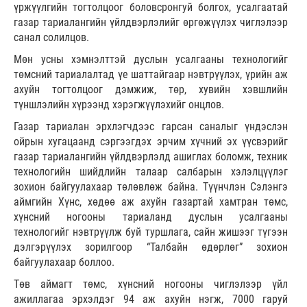
үржүүлгийн тогтолцоог боловсронгуй болгох, усалгаатай
газар тариалангийн үйлдвэрлэлийг өргөжүүлэх чиглэлээр
санал солилцов.
Мөн усны хэмнэлттэй дуслын усалгааны технологийг
төмсний тариалалтад үе шаттайгаар нэвтрүүлэх, үрийн аж
ахуйн тогтолцоог дэмжиж, төр, хувийн хэвшлийн
түншлэлийн хүрээнд хэрэгжүүлэхийг онцлов.
Газар тариалан эрхлэгчдээс гарсан саналыг үндэслэн
ойрын хугацаанд сэргээгдэх эрчим хүчний эх үүсвэрийг
газар тариалангийн үйлдвэрлэлд ашиглах боломж, техник
технологийн шийдлийн талаар салбарын хэлэлцүүлэг
зохион байгуулахаар төлөвлөж байна. Түүнчлэн Сэлэнгэ
аймгийн Хүнс, хөдөө аж ахуйн газартай хамтран төмс,
хүнсний ногооны тариаланд дуслын усалгааны
технологийг нэвтрүүлж буй туршлага, сайн жишээг түгээн
дэлгэрүүлэх зорилгоор “Талбайн өдөрлөг” зохион
байгуулахаар боллоо.
Төв аймагт төмс, хүнсний ногооны чиглэлээр үйл
ажиллагаа эрхэлдэг 94 аж ахуйн нэгж, 7000 гаруй