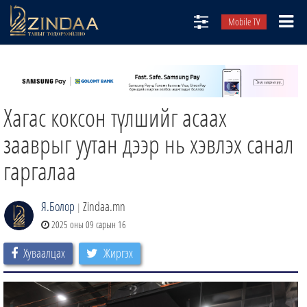
Mobile TV
НИЙТЛЭЛЧИД
ТВ8
Хагас коксон түлшийг асаах
ӨГЛӨӨНИЙ СОНИН
АУДИО ЗОХИОЛ
зааврыг уутан дээр нь хэвлэх санал
ЗИНДАА СЭТГҮҮЛ
гаргалаа
Я.Болор
Zindaa.mn
|
2025 оны 09 сарын 16
Хуваалцах
Жиргэх