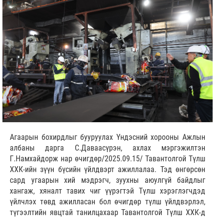
Агаарын бохирдлыг бууруулах Үндэсний хорооны Ажлын
албаны дарга С.Даваасүрэн, ахлах мэргэжилтэн
Г.Намхайдорж нар өчигдөр/2025.09.15/ Тавантолгой Түлш
ХХК-ийн зүүн бүсийн үйлдвэрт ажиллалаа. Тэд өнгөрсөн
сард угаарын хий мэдрэгч, зуухны аюулгүй байдлыг
хангаж, хяналт тавих чиг үүрэгтэй Түлш хэрэглэгчдэд
үйлчлэх төвд ажилласан бол өчигдөр түлш үйлдвэрлэл,
түгээлтийн явцтай танилцахаар Тавантолгой Түлш ХХК-д