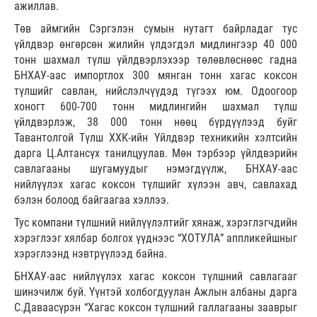
ажиллав.
Төв аймгийн Сэргэлэн сумын нутагт байрладаг тус
үйлдвэр өнгөрсөн жилийн үлдэгдэл мидлингээр 40 000
тонн шахмал түлш үйлдвэрлэхээр төлөвлөснөөс гадна
БНХАУ-аас импортлох 300 мянган тонн хагас коксон
түлшийг савлан, нийслэлчүүдэд түгээх юм. Одоогоор
хоногт 600-700 тонн мидлингийн шахмал түлш
үйлдвэрлэж, 38 000 тонн нөөц бүрдүүлээд буйг
Тавантолгой Түлш ХХК-ийн Үйлдвэр техникийн хэлтсийн
дарга Ц.Алтансүх танилцуулав. Мөн тэрбээр үйлдвэрийн
савлагааны шугамуудыг нэмэгдүүлж, БНХАУ-аас
нийлүүлэх хагас коксон түлшийг хүлээн авч, савлахад
бэлэн болоод байгаагаа хэллээ.
Тус компани түлшний нийлүүлэлтийг хянаж, хэрэглэгчдийн
хэрэглээг хялбар болгох үүднээс “ХОТУЛА” аппликейшныг
хэрэглээнд нэвтрүүлээд байна.
БНХАУ-аас нийлүүлэх хагас коксон түлшний савлагааг
шинэчилж буй. Үүнтэй холбогдуулан Ажлын албаны дарга
С.Даваасүрэн “Хагас коксон түлшний галлагааны зааврыг