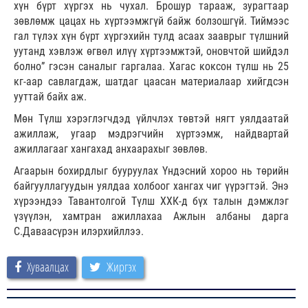
хүн бүрт хүргэх нь чухал. Брошур тарааж, зурагтаар
зөвлөмж цацах нь хүртээмжгүй байж болзошгүй. Тиймээс
гал түлэх хүн бүрт хүргэхийн тулд асаах зааврыг түлшний
уутанд хэвлэж өгвөл илүү хүртээмжтэй, оновчтой шийдэл
болно” гэсэн саналыг гаргалаа. Хагас коксон түлш нь 25
кг-аар савлагдаж, шатдаг цаасан материалаар хийгдсэн
ууттай байх аж.
Мөн Түлш хэрэглэгчдэд үйлчлэх төвтэй нягт уялдаатай
ажиллаж, угаар мэдрэгчийн хүртээмж, найдвартай
ажиллагааг хангахад анхаарахыг зөвлөв.
Агаарын бохирдлыг бууруулах Үндэсний хороо нь төрийн
байгууллагуудын уялдаа холбоог хангах чиг үүрэгтэй. Энэ
хүрээндээ Тавантолгой Түлш ХХК-д бүх талын дэмжлэг
үзүүлэн, хамтран ажиллахаа Ажлын албаны дарга
С.Даваасүрэн илэрхийллээ.
Хуваалцах
Жиргэх