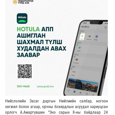
Нийслэлийн Засаг даргын Нийгмийн салбар, ногоон
хөгжил болон агаар, орчны бохирдлын асуудал хариуцсан
орлогч А.Амартүвшин “Энэ сарын 8-ны байдлаар 24