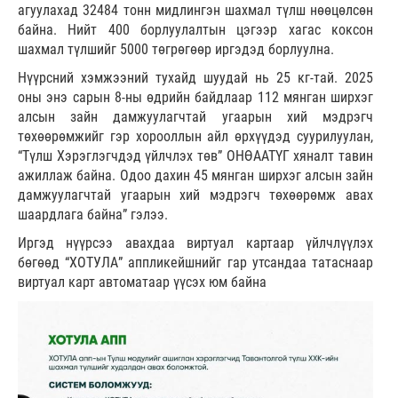
агуулахад 32484 тонн мидлингэн шахмал түлш нөөцөлсөн
байна. Нийт 400 борлуулалтын цэгээр хагас коксон
шахмал түлшийг 5000 төгрөгөөр иргэдэд борлуулна.
Нүүрсний хэмжээний тухайд шуудай нь 25 кг-тай. 2025
оны энэ сарын 8-ны өдрийн байдлаар 112 мянган ширхэг
алсын зайн дамжуулагчтай угаарын хий мэдрэгч
төхөөрөмжийг гэр хорооллын айл өрхүүдэд суурилуулан,
“Түлш Хэрэглэгчдэд үйлчлэх төв” ОНӨААТҮГ хяналт тавин
ажиллаж байна. Одоо дахин 45 мянган ширхэг алсын зайн
дамжуулагчтай угаарын хий мэдрэгч төхөөрөмж авах
шаардлага байна” гэлээ.
Иргэд нүүрсээ авахдаа виртуал картаар үйлчлүүлэх
бөгөөд “ХОТУЛА” аппликейшнийг гар утсандаа татаснаар
виртуал карт автоматаар үүсэх юм байна