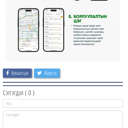
Хуваалцах
Жиргэх
Сэтгэгдэл (
0
)