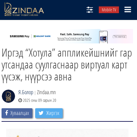
Mobile TV
НИЙТЛЭЛЧИД
ТВ8
Иргэд “Хотула” аппликейшнийг гар
ӨГЛӨӨНИЙ СОНИН
АУДИО ЗОХИОЛ
утсандаа суулгаснаар виртуал карт
ЗИНДАА СЭТГҮҮЛ
үүсэж, нүүрсээ авна
Я.Болор
Zindaa.mn
|
2025 оны 09 сарын 20
Хуваалцах
Жиргэх