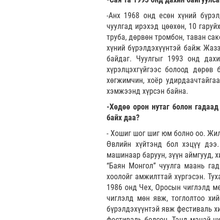
-Анх 1968 онд есөн хүний бүрэ
чуулгад ирэхэд цөөхөн, 10 гаруй
труба, дөрвөн тромбон, таван сак
хүний бүрэлдэхүүнтэй байж Жазз 
байдаг. Чуулгыг 1993 онд дахи
хүрэлцэхгүйгээс болоод дөрөв 
хөгжимчин, хоёр удирдаачтайга
хэмжээнд хүрсэн байна.
-Хөдөө орон нутаг болон гадаад
байх даа?
- Хошиг шог шиг юм болно оо. Жи
Өвлийн хүйтэнд бол хэцүү дээ.
машинаар баруун, зүүн аймгууд, 
“Баян Монгол” чуулга маань га
хоолойг амжилттай хүргэсэн. Тух
1986 онд Чех, Оросын чиглэлд мө
чиглэлд мөн явж, тоглолтоо хий
бүрэлдэхүүнтэй явж фестиваль хи
фестиваль болсон. Тэнд манай ч