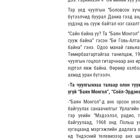
Тэр үед чуулгын “Боловсон хү
бүтээлчид буурал Даниа гээд анд
үүдэнд нь сууж байтал нэг сахалт
“Сайн байна уу? Та “Баян Монгол”
сууж байна” гэсэн “Би Говь-Алт
байна” гэнэ. Одоо манай гавья
Төмөрбаатартайгаа танилцаж, 1
чуулгын гоцлол гитарчнаар анх и
хүртэл явж байна. Өөрөөр хэлб
ахмад уран бүтээлч.
-Та чуулгынхаа талаар олон түүх
үгүй “Баян Монгол”, “Соёл-Эрдэнэ
-“Баян Монгол”-д анх орсон үеэ
байгуулах санаачилгыг Урлагийн
тэр үеийн “Мэдээлэл, радио, т
байгуулаад, 1968 онд Польш ул
хугацаанд мэргэжлийн дадлага х
нд Үндэсний телевизээр анх ш