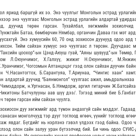
бол яриад баршгүй их ээ. Энэ чуулгыг Монголын эстрад урлагий
эхээр энэ чуулгаас Монголын эстрад урлагийн алдартай удирдаа
ид, дуучид төрөн гарсан. Тухайлбал, хөгжмийн зохиолчид
Лунжгайн Батаа, бөмбөрчин Нямбар, органчин Даваа гэх мэт ард
уусахгүй. Энэ хүмүүсийн 60, 70 онд зохиосон дуунууд одоо ард 
чихсон. Тийм сайхан хүмүүс энэ чуулгаас л төрсөн. Дуучдаас 
Таксийн цоохор”-ын Цэнд-Аюуш гуай, “Аяны шувууд”-ын Төмөр, Г
том Л.Оюунчимэг, Х.Галхүү, жижиг Н.Оюунчимэг, М.Янжин
.Уранчимэг, Чогсомын Алтанцэцэг гээд олон сайхан дуучин байн
 Ч.Насантогтох, Б.Сарантуяа, Т.Ариунаа, “Чингис хаан” хамт
ан алдартай дуучид “Баянмонгол” чуулгаас ажил, амьдралынхаа 
.Чимэддорж, н.Уртнасан, Б.Нямдорж, аргил гитарчин Ж.Батсайха
Никитоны Батчулууны аав шүү дээ/. Тэгээд миний бие Б.Ганбат
ч төрөн гарсан ийм сайхан чуулга.
зохиосон дуу хөгжмийг ард түмэн андахгүй сайн мэддэг. Гадаад
санасан монголчууд тэр дууг тоглоод өгөөч, үүнийг тоглоод өгөө
аж явдаг. Бүгдийг нь нэрлэнэ гэвэл үлдээх гээд байна. Одоо ч
хлээд олон сайн залуу уран бүтээлчид бий. Би чинь одоо СУИС-
лаж байна. Их сургуулийн хүндэт профессор цолыг урам хайрлаж