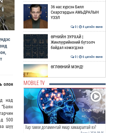
36 нас хүрсэн Билл
Скарсгардын АМЬДРАЛЫН
ҮЗЭЛ
0 |
4 цагийн өмнө
ӨРНИЙН ЗУРХАЙ |
үндэс
Жинлүүрийнхний бүтээлч
 онд
байдал нэмэгдэнэ
он,
0 |
6 цагийн өмнө
т
ӨГЛӨӨНИЙ МЭНД!
MOBILE TV
ь олон
0 |
6 цагийн өмнө
Газрын тосны агуулахууд
ад над
эхнээсээ ашиглалтад ороход
 “Баян
бэлэн болжээ
тарчин
0 |
23 цагийн өмнө
”-д 500
аа шүү
Хар тамхи допаминтай ямар хамааралтай вэ?
“Cop time”-ийн өргөтгөсөн
хуралдаан болж байна
Бусад
| 2026-08-05