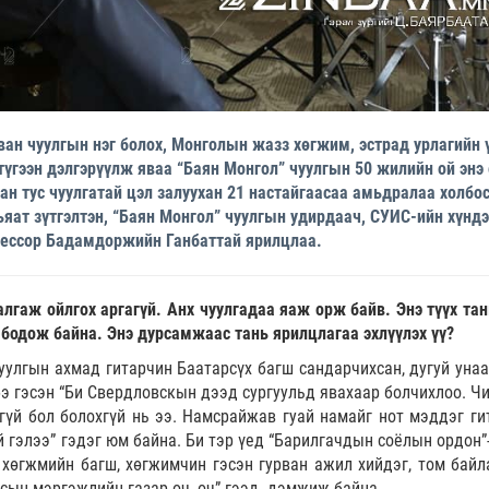
ан чуулгын нэг болох, Монголын жазз хөгжим, эстрад урлагийн 
түгээн дэлгэрүүлж яваа “Баян Монгол” чуулгын 50 жилийн ой энэ
ан тус чуулгатай цэл залуухан 21 настайгаасаа амьдралаа холбос
яат зүтгэлтэн, “Баян Монгол” чуулгын удирдаач, СУИС-ийн хүндэ
ессор Бадамдоржийн Ганбаттай ярилцлаа.
алгаж ойлгох аргагүй. Анх чуулгадаа яаж орж байв. Энэ түүх тан
 бодож байна. Энэ дурсамжаас тань ярилцлагаа эхлүүлэх үү?
уулгын ахмад гитарчин Баатарсүх багш сандарчихсан, дугуй уна
бэ гэсэн “Би Свердловскын дээд сургуульд явахаар болчихлоо. Чи
гүй бол болохгүй нь ээ. Намсрайжав гуай намайг нот мэддэг ги
үй гэлээ” гэдэг юм байна. Би тэр үед “Барилгачдын соёлын ордон
 хөгжмийн багш, хөгжимчин гэсэн гурван ажил хийдэг, том байл
улсын мэргэжлийн газар оч, оч” гээд дэмжиж байна.