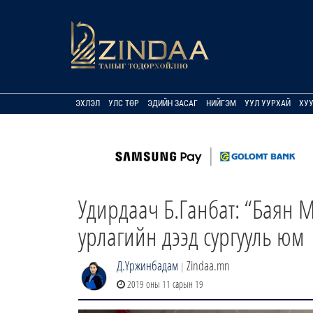
ЭХЛЭЛ
УЛС ТӨР
ЭДИЙН ЗАСАГ
НИЙГЭМ
УУЛ УУРХАЙ
ХУ
Удирдаач Б.Ганбат: “Баян 
урлагийн дээд сургууль юм
Д.Үржинбадам
Zindaa.mn
|
2019 оны 11 сарын 19