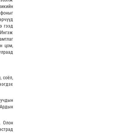
рикийн
афоныг
эрчүүд
э гээд
. Ингэж
амтлаг
н цом,
улраад
 соёл,
гээгдэх
уучдын
 Ардын
. Олон
эстрад