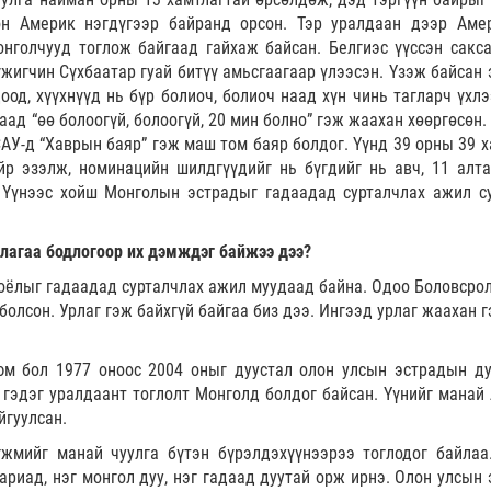
н Америк нэгдүгээр байранд орсон. Тэр уралдаан дээр Аме
нголчууд тоглож байгаад гайхаж байсан. Белгиэс үүссэн сакс
жигчин Сүхбаатар гуай битүү амьсгаагаар үлээсэн. Үзэж байсан 
оод, хүүхнүүд нь бүр болиоч, болиоч наад хүн чинь тагларч үхлэ
аад “өө болоогүй, болоогүй, 20 мин болно” гэж жаахан хөөргөсөн
АУ-д “Хаврын баяр” гэж маш том баяр болдог. Үүнд 39 орны 39 х
йр эзэлж, номинацийн шилдгүүдийг нь бүгдийг нь авч, 11 алта
 Үүнээс хойш Монголын эстрадыг гадаадад сурталчлах ажил с
урлагаа бодлогоор их дэмждэг байжээ дээ?
соёлыг гадаадад сурталчлах ажил муудаад байна. Одоо Боловсрол,
болсон. Урлаг гэж байхгүй байгаа биз дээ. Ингээд урлаг жаахан 
юм бол 1977 оноос 2004 оныг дуустал олон улсын эстрадын д
” гэдэг уралдаант тоглолт Монголд болдог байсан. Үүнийг манай
йгуулсан.
жмийг манай чуулга бүтэн бүрэлдэхүүнээрээ тоглодог байлаа
ариад, нэг монгол дуу, нэг гадаад дуутай орж ирнэ. Олон улсын 