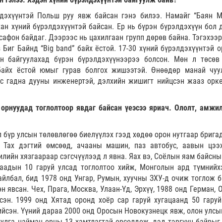
лдэхүүнтэй Польш руу явж байсан гэнэ билээ. Намайг “Баян М
хан хүний бүрэлдэхүүнтэй байсан. Ер нь бүрэн бүрэлдэхүүн бол 
сафон байдаг. Дээрээс нь цахилгаан групп дөрөв байна. Тэгэхээр
Биг Байнд “Big band” байх ёстой. 17-30 хүний бүрэлдэхүүнтэй о
н байгуулахад бүрэн бүрэлдэхүүнээрээ болсон. Мөн л төсөв
байх ёстой юмыг гурав болгох жишээтэй. Өнөөдөр манай чуу
ас гадна дууны инженертэй, дэлхийн жишигт нийцсэн жааз орк
 орнуудад тоглолтоор явдаг байсан үеэсээ яриач. Ололт, амжил
л бүр улсын төлөвлөгөө биелүүлэх гээд хөдөө орон нутгаар брига
 Тах дэгтий өмсөөд, ачааны машин, паз автобус, аавын цээ
хилийн хязгаараар сэгсчүүлээд л явна. Яах вэ, Соёлын яам байсн
даадын 10 гаруй улсад тоглолтоо хийж, Монголын ард түмнийх
айлбал, бид 1978 онд Унгар, Румын, хуучны ЗХУ-д очиж тоглож б
н явсан. Чех, Прага, Москва, Улаан-Үд, Эрхүү, 1988 онд Герман,
сэн. 1999 онд Хятад оронд хоёр сар гаруй хугацаанд 50 гаруй
йсэн. Үүний дараа 2000 онд Оросын Новокузнецк явж, олон улсы
уулга найман орны 13 хамтлагтай өрсөлдөж, дэд тэргүүн байрыг