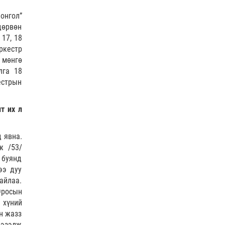
COP17
| 2026-07-28
онгол”
дөрвөн
 17, 18
ркестр
 мөнгө
лга 18
Нийслэлийн цэцэрлэгийн бүртгэл 8 дугаар сарын
естрын
10-наас э…
Боловсрол
| 2026-07-27
т их л
д явна.
ж /53/
ы буянд
ээ дуу
айлаа.
 Оросын
 хүний
н жазз
 эзэлж