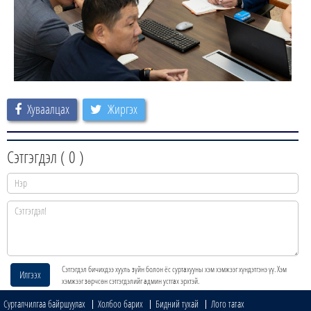
Хуваалцах
Жиргэх
Сэтгэгдэл (
0
)
Сэтгэгдэл бичихдээ хууль зүйн болон ёс суртахууны хэм хэмжээг хүндэтгэнэ үү. Хэм
Илгээх
хэмжээг зөрчсөн сэтгэгдэлийг админ устгах эрхтэй.
Сурталчилгаа байршуулах
Холбоо барих
Бидний тухай
Лого татах