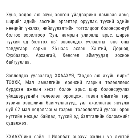
Хүнс, хөдөө аж ахуй, хөнгөн үйлдвэрийн яамнаас арьс,
ширийг эдийн засгийн эргэлтэд оруулах, түүхий эдийн
нөөцийг үнэлэх, нийлүүлэлтийн тогтолцоог боловсронгуй
болгох зорилгоор “Зун, намрын улиралд арьс, ширэн
түүхий эд бэлтгэх нь” зөвлөлдөх уулзалтыг энэ оны
тавдугаар сарын 26-наас эхлэн Хэнтий, Дорнод,
Сүхбаатар, Архангай, Хөвсгөл аймгуудад зохион
байгууллаа.
Зөвлөлдөх уулзалтад ХХААХҮЯ, “Хөдөө аж ахуйн бирж”
ТӨХХК, Мал эмнэлгийн ерөнхий газрын төлөөллөөс
бүрдсэн ажлын хэсэг болон арьс, шир боловсруулах
үйлдвэрүүдийн төлөөлөл оролцож, таван аймгийн төр,
хувийн хэвшлийн байгууллагууд, үйл ажиллагаа явуулж
буй 62 мал нядалгааны газрын төлөөлөлтэй уулзан орон
нутгийн нөхцөл байдал, түүхий эд бэлтгэлийн боломжийг
судалжээ.
ХХААХҮ-ийн сайд Ц.Идэрбат энэхүү ажлын үр дүнтэй