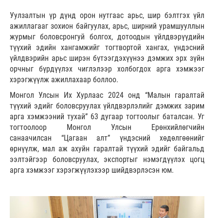
Уулзалтын үр дүнд орон нутгаас арьс, шир бэлтгэх үйл
ажиллагааг зохион байгуулах, арьс, ширний урамшууллын
журмыг боловсронгуй болгох, дотоодын үйлдвэрүүдийн
түүхий эдийн хангамжийг тогтвортой хангах, үндэсний
үйлдвэрийн арьс ширэн бүтээгдэхүүнээ дэмжих эрх зүйн
орчныг бүрдүүлэх чиглэлээр холбогдох арга хэмжээг
хэрэгжүүлж ажиллахаар боллоо.
Монгол Улсын Их Хурлаас 2024 онд “Малын гаралтай
түүхий эдийг боловсруулах үйлдвэрлэлийг дэмжих зарим
арга хэмжээний тухай” 63 дугаар тогтоолыг баталсан. Уг
тогтоолоор Монгол Улсын Ерөнхийлөгчийн
санаачилсан “Цагаан алт” үндэсний хөдөлгөөнийг
өрнүүлж, мал аж ахуйн гаралтай түүхий эдийг байгальд
ээлтэйгээр боловсруулах, экспортыг нэмэгдүүлэх цогц
арга хэмжээг хэрэгжүүлэхээр шийдвэрлэсэн юм.