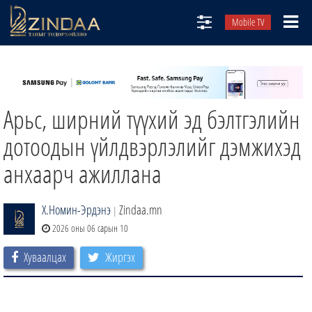
Mobile TV
НИЙТЛЭЛЧИД
ТВ8
Арьс, ширний түүхий эд бэлтгэлийн
ӨГЛӨӨНИЙ СОНИН
АУДИО ЗОХИОЛ
дотоодын үйлдвэрлэлийг дэмжихэд
ЗИНДАА СЭТГҮҮЛ
анхаарч ажиллана
Х.Номин-Эрдэнэ
Zindaa.mn
|
2026 оны 06 сарын 10
Хуваалцах
Жиргэх