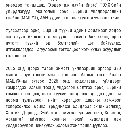
өнөөдөр танилцаж, “Хөдөө аж ахуйн бирж” ТӨХХК-ийн
удирдлагууд, Монголын арьс ширний үйлдвэрлэлийн
холбоо (МАШҮХ), ААН-үүдийн төлөөллүүдтэй уулзалт хийв.
Уулзалтаар арьс, ширний түүхий эдийн арилжааг Хөдөө
аж ахуйн биржээр дамжуулан зохион байгуулах, орон
нутагт түүхий эд бэлтгэлийн цэг байгуулах,
итгэмжлэгдсэн агуулахын тогтолцоог хөгжүүлэх асуудлыг
хэлэлцлээ.
2025 онд дээрх таван аймагт үйлдвэрийн аргаар 380
мянга гаруй толгой мал төхөөрчээ. Ажлын хэсэг болон
МАШҮХ-ны зүгээс 2026 онд нядалгааны үйлдвэрт
хамрагдах малын тоонд үндэслэн бэлтгэх арьс, ширний
хэмжээг тооцож, нэгж түүхий эдэд шаардагдах давсны
нормд тулгуурлан нийт хэрэгцээт давсны хэмжээг
тодорхойлсон байна. Урьдчилсан байдлаар эхний ээлжид
Хэнтий, Дорнод, Сүхбаатар аймгаас үхрийн шир, Хөвсгөл,
Архангай аймгаас хонины нэхий худалдан авч
үйлдвэрүүдэд нийлүүлэх боломжтойг танилцууллаа.