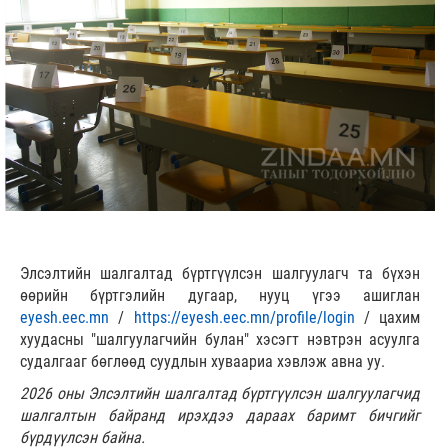
Элсэлтийн шалгалтад бүртгүүлсэн шалгуулагч та бүхэн
өөрийн бүртгэлийн дугаар, нууц үгээ ашиглан
eyesh.eec.mn
/
https://eyesh.eec.mn/profile/login
/ цахим
хуудасны "шалгуулагчийн булан" хэсэгт нэвтрэн асуулга
судалгааг бөглөөд суудлын хуваариа хэвлэж авна уу.
2026 оны Элсэлтийн шалгалтад бүртгүүлсэн шалгуулагчид
шалгалтын байранд ирэхдээ дараах баримт бичгийг
бүрдүүлсэн байна.