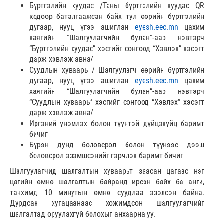
Бүртгэлийн хуудас /Таны бүртгэлийн хуудас QR
кодоор баталгаажсан байх тул өөрийн бүртгэлийн
дугаар, нууц үгээ ашиглан
eyesh.eec.mn
цахим
хаягийн “Шалгуулагчийн булан”-аар нэвтэрч
“Бүртгэлийн хуудас” хэсгийг сонгоод “Хэвлэх” хэсэгт
дарж хэвлэж авна/
Суудлын хуваарь / Шалгуулагч өөрийн бүртгэлийн
дугаар, нууц үгээ ашиглан
eyesh.eec.mn
цахим
хаягийн “Шалгуулагчийн булан”-аар нэвтэрч
“Суудлын хуваарь” хэсгийг сонгоод “Хэвлэх” хэсэгт
дарж хэвлэж авна/
Иргэний үнэмлэх болон түүнтэй дүйцэхүйц баримт
бичиг
Бүрэн дунд боловсрол болон түүнээс дээш
боловсрол эзэмшсэнийг гэрчлэх баримт бичиг
Шалгуулагчид шалгалтын хуваарьт заасан цагаас нэг
цагийн өмнө шалгалтын байранд ирсэн байх ба анги,
танхимд 10 минутын өмнө суудлаа эзэлсэн байна.
Дурдсан хугацаанаас хожимдсон шалгуулагчийг
шалгалтад оруулахгүй болохыг анхаарна уу.