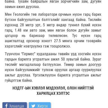
байна. Тухайн байршлын явган зорчигчийн зам, дугуйн
замын ажил дууслаа.
Мөн Геологийн төв лаборатори орчмын нүхэн гарц барих
бүтээн байгуулалтын бэлтгэлийг хангаад байна. Төслийн
хүрээнд 28 метр урт, 5 метр өндөр туннел бүхий нүхэн
гарц, 1.48 км авто зам, мөн явган болон дугуйн замыг
цогцоор нь барихаар төлөвлөсөн. Тус нүхэн гарц
ашиглалтад орсноор хоногт 27.5 мянга орчим тээврийн
хэрэгслийг нэвтрүүлнэ гэж тооцоолжээ.
Түүнчлэн “Гермес” худалдааны төвийн урд хэсгийн нүхэн
гарцын барилга угсралтын ажил 50 хувьтай байна. Зураг
төслийг магадлалаар батлуулсан. Төмөр замын доогуур
нүхэн байгууламжийг түлхэж оруулах аргаар суурилуулах
ажлыг дууслаа. Үргэлжлүүлэн барилга угсралтын ажлыг
гүйцэтгэж байна.
НЗДТГ-ЫН ХЭВЛЭЛ МЭДЭЭЛЭЛ, ОЛОН НИЙТТЭЙ
ХАРИЛЦАХ ХЭЛТЭС
Хуваалцах
Жиргэх