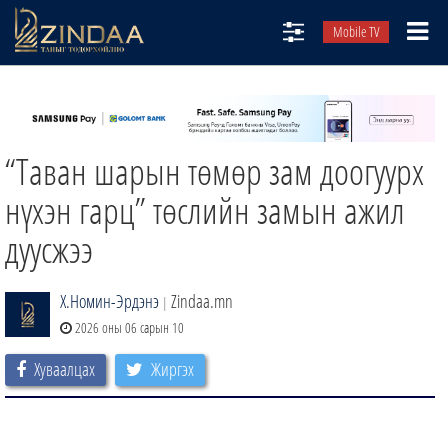
Mobile TV
НИЙТЛЭЛЧИД
ТВ8
“Таван шарын төмөр зам доогуурх
ӨГЛӨӨНИЙ СОНИН
АУДИО ЗОХИОЛ
нүхэн гарц” төслийн замын ажил
ЗИНДАА СЭТГҮҮЛ
дуусжээ
Х.Номин-Эрдэнэ
Zindaa.mn
|
2026 оны 06 сарын 10
Хуваалцах
Жиргэх