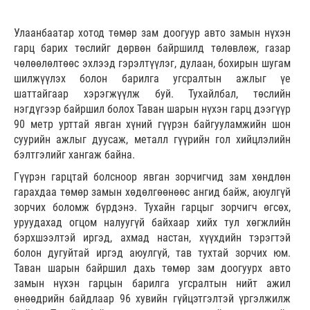
Улаанбаатар хотод төмөр зам доогуур авто замын нүхэн
гарц барих төслийг дөрвөн байршилд төлөвлөж, газар
чөлөөлөлтөөс эхлээд гэрэлтүүлэг, дулаан, бохирын шугам
шилжүүлэх болон барилга угсралтын ажлыг үе
шаттайгаар хэрэгжүүлж буй. Тухайлбал, төслийн
нэгдүгээр байршил болох Таван шарын нүхэн гарц дээгүүр
90 метр урттай явган хүний гүүрэн байгууламжийн шон
суурийн ажлыг дуусаж, металл гүүрийн гол хийцлэлийн
бэлтгэлийг хангаж байна.
Гүүрэн гарцтай болсноор явган зорчигчид зам хөндлөн
гарахдаа төмөр замын хөдөлгөөнөөс ангид байж, аюулгүй
зорчих боломж бүрдэнэ. Тухайн гарцыг зорчигч өгсөх,
уруудахад огцом налуугүй байхаар хийх тул хөгжлийн
бэрхшээлтэй иргэд, ахмад настан, хүүхдийн тэрэгтэй
болон дугуйтай иргэд аюулгүй, тав тухтай зорчих юм.
Таван шарын байршил дахь төмөр зам доогуурх авто
замын нүхэн гарцын барилга угсралтын нийт ажил
өнөөдрийн байдлаар 96 хувийн гүйцэтгэлтэй үргэлжилж