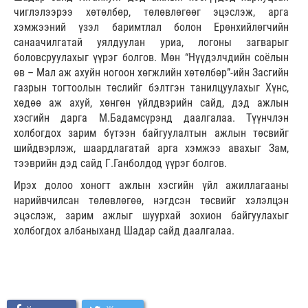
чиглэлээрээ хөтөлбөр, төлөвлөгөөг эцэслэж, арга
хэмжээний үзэл баримтлал болон Ерөнхийлөгчийн
санаачилгатай уялдуулан уриа, логоны загварыг
боловсруулахыг үүрэг болгов. Мөн “Нүүдэлчдийн соёлын
өв – Мал аж ахуйн ногоон хөгжлийн хөтөлбөр”-ийн Засгийн
газрын тогтоолын төслийг бэлтгэн танилцуулахыг Хүнс,
хөдөө аж ахуй, хөнгөн үйлдвэрийн сайд, дэд ажлын
хэсгийн дарга М.Бадамсүрэнд даалгалаа. Түүнчлэн
холбогдох зарим бүтээн байгуулалтын ажлын төсвийг
шийдвэрлэж, шаардлагатай арга хэмжээ авахыг Зам,
тээврийн дэд сайд Г.Ганболдод үүрэг болгов.
Ирэх долоо хоногт ажлын хэсгийн үйл ажиллагааны
нарийвчилсан төлөвлөгөө, нэгдсэн төсвийг хэлэлцэн
эцэслэж, зарим ажлыг шуурхай зохион байгуулахыг
холбогдох албаныханд Шадар сайд даалгалаа.