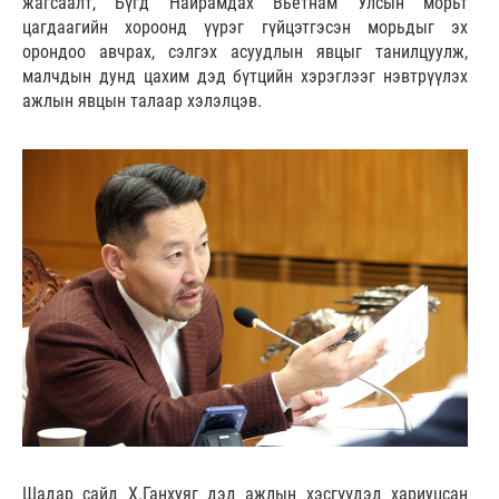
жагсаалт, Бүгд Найрамдах Вьетнам Улсын морьт
цагдаагийн хороонд үүрэг гүйцэтгэсэн морьдыг эх
орондоо авчрах, сэлгэх асуудлын явцыг танилцуулж,
малчдын дунд цахим дэд бүтцийн хэрэглээг нэвтрүүлэх
ажлын явцын талаар хэлэлцэв.
Шадар сайд Х.Ганхуяг дэд ажлын хэсгүүдэд хариуцсан