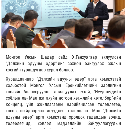
Монгол Улсын Шадар сайд Х.Ганхуягаар ахлуулсан
“Дэлхийн адууны өдөр”-ийг зохион байгуулах ажлын
хэсгийн гуравдугаар хурал боллоо.
Хуралдаанаар “Дэлхийн адууны өдөр” арга хэмжээтэй
холбоотой Монгол Улсын Ерөнхийлөгчийн зарлигийн
төслийг боловсруулж танилцуулах тухай, "Нүүдэлчдийн
соёлын өв- Мал аж ахуйн ногоон хөгжлийн хөтөлбөр"-ийн
концепц, үйл ажиллагааны нарийвчилсан төлөвлөгөө,
төсөв, шийдвэрлэх асуудлыг хэлэлцлээ. Мөн “Дэлхийн
адууны өдөр” арга хэмжээнд оролцох гадаадын зочид,
төлөөлөгчид, хэвлэл мэдээллийн байгууллагуудын