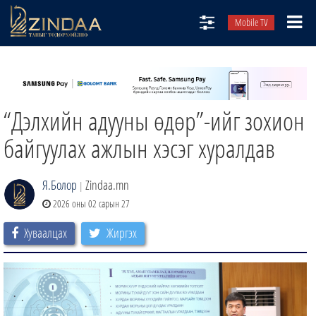
Mobile TV
НИЙТЛЭЛЧИД
ТВ8
“Дэлхийн адууны өдөр”-ийг зохион
ӨГЛӨӨНИЙ СОНИН
АУДИО ЗОХИОЛ
байгуулах ажлын хэсэг хуралдав
ЗИНДАА СЭТГҮҮЛ
Я.Болор
Zindaa.mn
|
2026 оны 02 сарын 27
Хуваалцах
Жиргэх