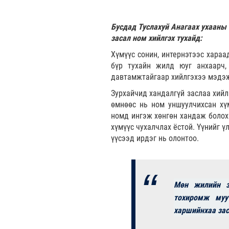
Бусдад Туслахуй Анагаах ухааны
засал ном хийлгэх тухайд:
Хүмүүс сонин, интернэтээс хараа
бүр тухайн жилд юуг анхаарч,
давтамжтайгаар хийлгэхээ мэдэж,
Зурхайчид хандалгүй заслаа хийлг
өмнөөс нь ном уншуулчихсан хүм
номд ингэж хөнгөн хандаж болох
хүмүүс чухалчлах ёстой. Үүнийг 
үүсээд ирдэг нь олонтоо.
Мөн жилийн з
тохиромж муу
харшийнхаа зас