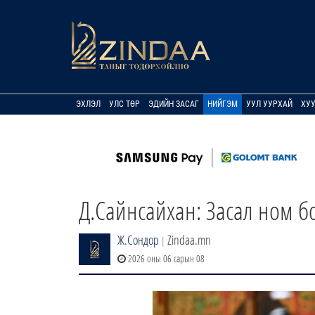
ЭХЛЭЛ
УЛС ТӨР
ЭДИЙН ЗАСАГ
НИЙГЭМ
УУЛ УУРХАЙ
ХУ
Д.Сайнсайхан: Засал ном б
Ж.Сондор
Zindaa.mn
|
2026 оны 06 сарын 08