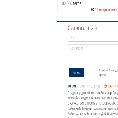
100,000 төгрө…
17 минутын өмнө
Сэтгэгдэл (
2
)
Сэтгэгдэл бичихдэ
Илгээх
эрхтэй.
OYUN
(105.119.31.13)
2026 он
Прадхан үндэсний эмнэлгийн ачаар Пра
дараа би Хятадад байрладаг Монгол улса
DR.PRADHAN.UROLOGIST.LT.COL@GMAIL.C
байна;\nТа бөөрийг худалдахыг хүсч ба
байна уу, юу хийхээ мэдэхгүй байна у