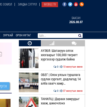
О ЗОХИОЛ
ЗИНДАА СЭТГҮҮЛ
MOBILE TV
БААСАН
2026.08.07
E
ЗУРХАЙ
ОРОН НУТАГ
АҮЭБЯ: Шатахуун олгох
хязгаарыг 100,000 төгрөгт
хүргэхээр судалж байна
0 |
13 минутын өмнө
ОБЕГ | Олон улсын туршлага
судлах сургалт, дадлагад 14
алба хаагч хамр…
ргэх
0 |
37 минутын өмнө
ТАНИЛЦ | Дараах замуудыг
хааж, шинэчлэнэ