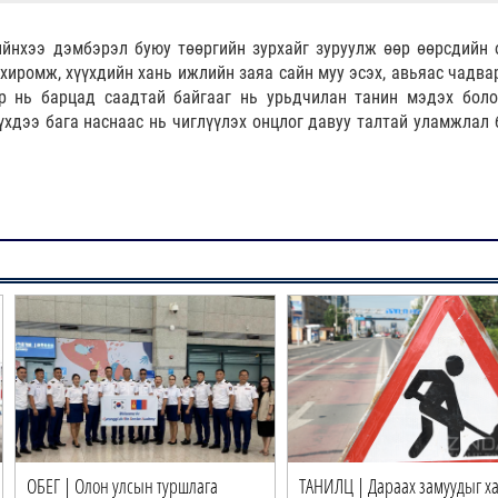
дийнхээ дэмбэрэл буюу төөргийн зурхайг зуруулж өөр өөрсдийн 
иромж, хүүхдийн хань ижлийн заяа сайн муу эсэх, авьяас чадва
р нь барцад саадтай байгааг нь урьдчилан танин мэдэх бол
үхдээ бага наснаас нь чиглүүлэх онцлог давуу талтай уламжлал 
ОБЕГ | Олон улсын туршлага
ТАНИЛЦ | Дараах замуудыг ха