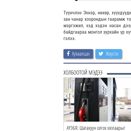
Түүнчлэн Эхнэр, нөхөр, хүүхдүү
зан чанар хоорондын таарамж тох
мэргэжил, хэд хэдэн насан дээ
байдгаараа монгол зурхайн үр хү
гэлээ.
Хуваалцах
Жиргэх
ХОЛБООТОЙ МЭДЭЭ
АҮЭБЯ: Шатахуун олгох хязгаарыг