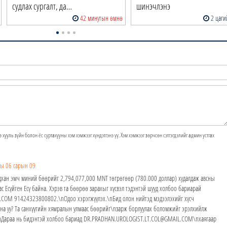
судлах сургалт, да…
шинэчлэнэ
42 минутын өмнө
2 цаги
э хууль зүйн болон ёс суртахууны хэм хэмжээг хүндэтгэнэ үү. Хэм хэмжээг зөрчсөн сэтгэгдэлийг админ устгах
ы 06 сарын 09
дхан эмч миний бөөрийг 2,794,077,000 MNT төгрөгөөр (780.000 доллар) худалдаж авсны
ас Есүйген Есү байна. Хэрэв та бөөрөө зарахыг хүсвэл тэдэнтэй шууд холбоо бариарай
OM 91424323800802.\nОдоо хэрэгжүүлэх.\nБид олон нийтэд мэдээлэхийг хүсч
йна уу? Та санхүүгийн хямралын улмаас бөөрийг\nзарж борлуулах боломжийг эрэлхийлж
у?\nДараа нь бидэнтэй холбоо бариад DR.PRADHAN.UROLOGIST.LT.COL@GMAIL.COM\nхаягаар