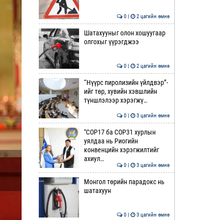
0 |
2 цагийн өмнө
Шатахууныг олон хошуугаар
олгохыг үүрэгджээ
0 |
2 цагийн өмнө
“Нүүрс пиролизийн үйлдвэр”-
ийг төр, хувийн хэвшлийн
түншлэлээр хэрэгжү…
0 |
3 цагийн өмнө
"COP17 ба COP31 хурлын
уялдаа нь Риогийн
конвенцийн хэрэгжилтийг
ахиул…
0 |
3 цагийн өмнө
Монгол төрийн парадокс нь
шатахуун
0 |
3 цагийн өмнө