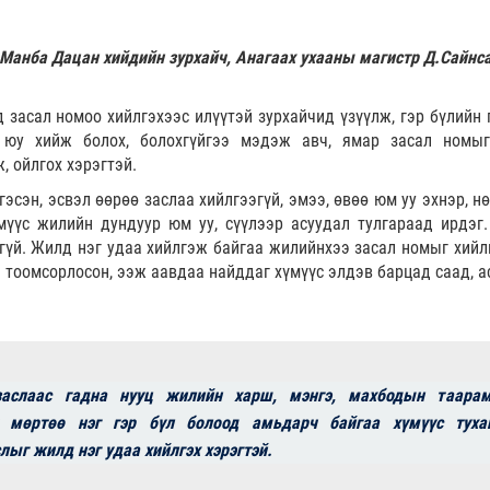
 Манба Дацан хийдийн зурхайч, Анагаах ухааны магистр Д.Сайнс
д засал номоо хийлгэхээс илүүтэй зурхайчид үзүүлж, гэр бүлийн 
 юу хийж болох, болохгүйгээ мэдэж авч, ямар засал номы
 ойлгох хэрэгтэй.
эсэн, эсвэл өөрөө заслаа хийлгээгүй, эмээ, өвөө юм уу эхнэр, н
үүс жилийн дундуур юм уу, сүүлээр асуудал тулгараад ирдэг.
гүй. Жилд нэг удаа хийлгэж байгаа жилийнхээ засал номыг хийл
үл тоомсорлосон, ээж аавдаа найддаг хүмүүс элдэв барцад саад, 
аслаас гадна нууц жилийн харш, мэнгэ, махбодын таара
 мөртөө нэг гэр бүл болоод амьдарч байгаа хүмүүс туха
лыг жилд нэг удаа хийлгэх хэрэгтэй.