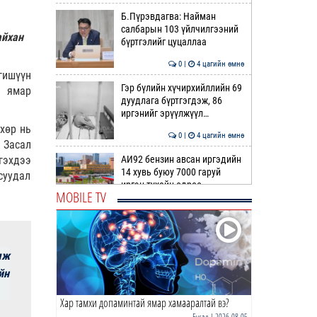
Б.Пүрэвдагва: Найман
салбарын 103 үйлчилгээний
айхан
бүртгэлийг цуцаллаа
0 |
4 цагийн өмнө
гишүүн
Гэр бүлийн хүчирхийллийн 69
г ямар
дуудлага бүртгэгдэж, 86
иргэнийг эрүүлжүүл…
өхөр нь
0 |
4 цагийн өмнө
 Засал
гэхдээ
АИ92 бензин авсан иргэдийн
14 хувь буюу 7000 гаруй
асуудал
иргэн тухайн өдрөө …
MOBILE TV
0 |
5 цагийн өмнө
Жолоодох эрхгүй үедээ
согтуугаар тээврийн хэрэгсэл
мж
жолоодсон 7 гэмт хэ…
йн
0 |
5 цагийн өмнө
Хар тамхи допаминтай ямар хамааралтай вэ?
Ноцтой зөрчил гаргасан
автобусны жолоочийг ажлаас
Бусад
| 2026-08-05