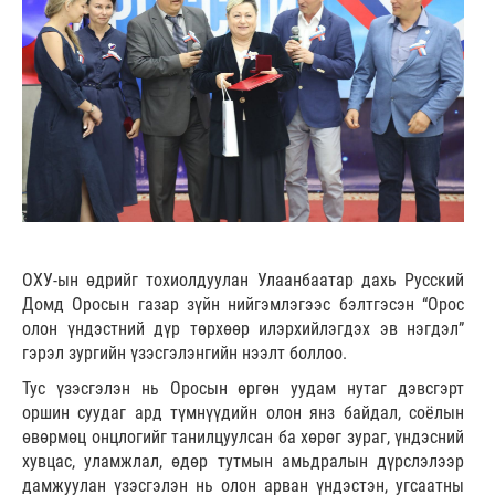
ОХУ-ын өдрийг тохиолдуулан Улаанбаатар дахь Русский
Домд Оросын газар зүйн нийгэмлэгээс бэлтгэсэн “Орос
олон үндэстний дүр төрхөөр илэрхийлэгдэх эв нэгдэл”
гэрэл зургийн үзэсгэлэнгийн нээлт боллоо.
Тус үзэсгэлэн нь Оросын өргөн уудам нутаг дэвсгэрт
оршин суудаг ард түмнүүдийн олон янз байдал, соёлын
өвөрмөц онцлогийг танилцуулсан ба хөрөг зураг, үндэсний
хувцас, уламжлал, өдөр тутмын амьдралын дүрслэлээр
дамжуулан үзэсгэлэн нь олон арван үндэстэн, угсаатны