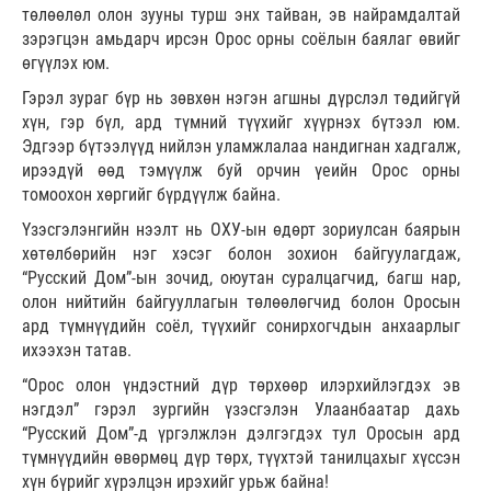
төлөөлөл олон зууны турш энх тайван, эв найрамдалтай
зэрэгцэн амьдарч ирсэн Орос орны соёлын баялаг өвийг
өгүүлэх юм.
Гэрэл зураг бүр нь зөвхөн нэгэн агшны дүрслэл төдийгүй
хүн, гэр бүл, ард түмний түүхийг хүүрнэх бүтээл юм.
Эдгээр бүтээлүүд нийлэн уламжлалаа нандигнан хадгалж,
ирээдүй өөд тэмүүлж буй орчин үеийн Орос орны
томоохон хөргийг бүрдүүлж байна.
Үзэсгэлэнгийн нээлт нь ОХУ-ын өдөрт зориулсан баярын
хөтөлбөрийн нэг хэсэг болон зохион байгуулагдаж,
“Русский Дом”-ын зочид, оюутан суралцагчид, багш нар,
олон нийтийн байгууллагын төлөөлөгчид болон Оросын
ард түмнүүдийн соёл, түүхийг сонирхогчдын анхаарлыг
ихээхэн татав.
“Орос олон үндэстний дүр төрхөөр илэрхийлэгдэх эв
нэгдэл” гэрэл зургийн үзэсгэлэн Улаанбаатар дахь
“Русский Дом”-д үргэлжлэн дэлгэгдэх тул Оросын ард
түмнүүдийн өвөрмөц дүр төрх, түүхтэй танилцахыг хүссэн
хүн бүрийг хүрэлцэн ирэхийг урьж байна!