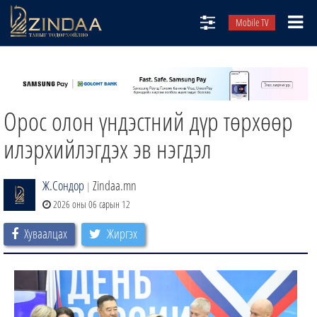
Mobile TV
НИЙТЛЭЛЧИД
ТВ8
Орос олон үндэстний дүр төрхөөр
ӨГЛӨӨНИЙ СОНИН
АУДИО ЗОХИОЛ
илэрхийлэгдэх эв нэгдэл
ЗИНДАА СЭТГҮҮЛ
Ж.Сондор
Zindaa.mn
|
2026 оны 06 сарын 12
Хуваалцах
Жиргэх