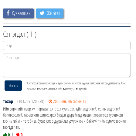
Хуваалцах
Жиргэх
Сэтгэгдэл (
1
)
Сэтгэгдэл бичихдээ хууль зүйн болон ёс суртахууны хэм хэмжээг хүндэтгэнэ үү. Хэм
Илгээх
хэмжээг зөрчсөн сэтгэгдэлийг админ устгах эрхтэй.
тахар
(103.229.120.228)
2026 оны 06 сарын 13
Ийм зөрчлийг ямар хүн гаргадаг вэ гэвэл хууль эрх зүйн мэдлэггүй, ер нь мэдлэггүй
боловсролгүй, сармагчин шинжээрээ бусдыг дуурайгаад машин хөдөлгөөд сурчихсан
тэр нь тийм ч төгс биш, будад үлгэр дуурайлал үзүүлэх юу ч байхгүй тийм хүмүүс зөрчил
гаргадаг аж.
0
|
0