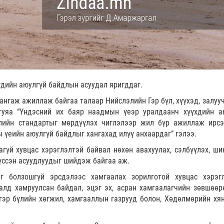
үдийн аюулгүй байдлын асуудал яригддаг.
ангаж ажиллаж байгаа талаар Нийслэлийн Гэр бүл, хүүхэд, залуу
туяа “Үндэсний их баяр наадмын үеэр уралдаанч хүүхдийн а
элийн стандартыг мөрдүүлэх чиглэлээр жил бүр ажиллаж ирсэ
 үеийн аюулгүй байдлыг хангахад илүү анхаардаг” гэлээ.
гүй хувцас хэрэглэлтэй байвал нөхөн авахуулах, сэлбүүлэх, ши
үссэн асуудлуудыг шийдэж байгаа аж.
г болзошгүй эрсдэлээс хамгаалах зорилготой хувцас хэрэг
галд хамруулсан байдал, эцэг эх, асран хамгаалагчийн зөвшөөр
 гэр бүлийн хөгжил, хамгааллын газрууд болон, Хөдөлмөрийн хя