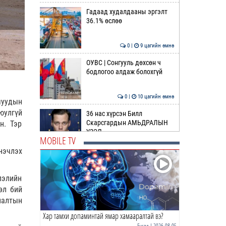
Гадаад худалдааны эргэлт
36.1% өслөө
0 |
9 цагийн өмнө
ОУВС | Сонгууль дөхсөн ч
бодлогоо алдаж болохгүй
0 |
10 цагийн өмнө
чуудын
юулгүй
36 нас хүрсэн Билл
Скарсгардын АМЬДРАЛЫН
н. Тэр
ҮЗЭЛ
MOBILE TV
0 |
11 цагийн өмнө
нэчлэх
ӨРНИЙН ЗУРХАЙ |
Жинлүүрийнхний бүтээлч
лэлийн
байдал нэмэгдэнэ
өл бий
0 |
12 цагийн өмнө
налтын
Хар тамхи допаминтай ямар хамааралтай вэ?
ӨГЛӨӨНИЙ МЭНД!
Бусад
| 2026-08-05