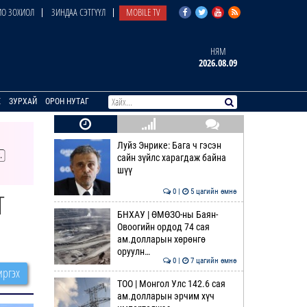
О ЗОХИОЛ
ЗИНДАА СЭТГҮҮЛ
MOBILE TV
НЯМ
2026.08.09
E
ЗУРХАЙ
ОРОН НУТАГ
Луйз Энрике: Бага ч гэсэн
сайн зүйлс харагдаж байна
шүү
0 |
5 цагийн өмнө
Т
БНХАУ | ӨМӨЗО-ны Баян-
Овоогийн ордод 74 сая
ам.долларын хөрөнгө
оруулн…
0 |
7 цагийн өмнө
ргэх
ТОО | Монгол Улс 142.6 сая
ам.долларын эрчим хүч