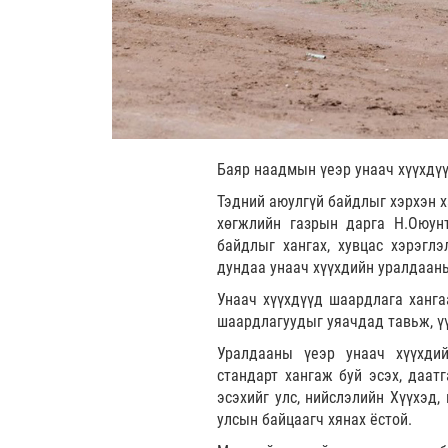
Баяр наадмын үеэр унаач хүүхдү
Тэдний аюулгүй байдлыг хэрхэн х
хөгжлийн газрын дарга Н.Оюун
байдлыг хангах, хувцас хэрэгл
дундаа унаач хүүхдийн уралдааны
Унаач хүүхдүүд шаардлага хангаа
шаардлагуудыг уяачдад тавьж, ү
Уралдааны үеэр унаач хүүхдий
стандарт хангаж буй эсэх, даат
эсэхийг улс, нийслэлийн Хүүхэд,
улсын байцаагч хянах ёстой.