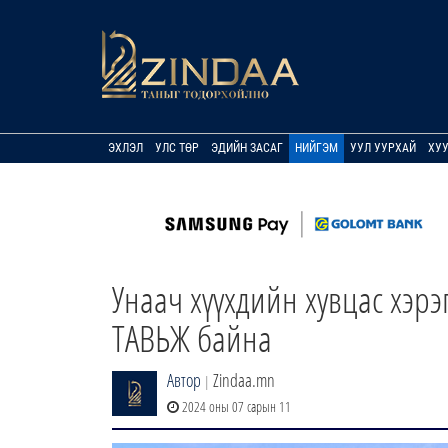
ЭХЛЭЛ
УЛС ТӨР
ЭДИЙН ЗАСАГ
НИЙГЭМ
УУЛ УУРХАЙ
ХУ
Унаач хүүхдийн хувцас хэрэ
ТАВЬЖ байна
Автор
Zindaa.mn
|
2024 оны 07 сарын 11