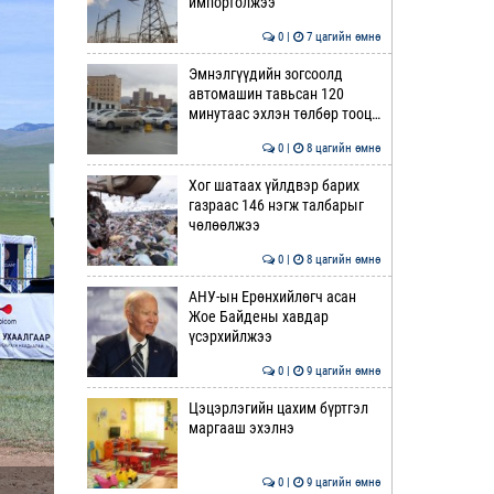
импортолжээ
0 |
7 цагийн өмнө
Эмнэлгүүдийн зогсоолд
автомашин тавьсан 120
минутаас эхлэн төлбөр тооц…
0 |
8 цагийн өмнө
Хог шатаах үйлдвэр барих
газраас 146 нэгж талбарыг
чөлөөлжээ
0 |
8 цагийн өмнө
АНУ-ын Ерөнхийлөгч асан
Жое Байдены хавдар
үсэрхийлжээ
0 |
9 цагийн өмнө
Цэцэрлэгийн цахим бүртгэл
маргааш эхэлнэ
0 |
9 цагийн өмнө