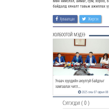
Мөн нийслэл, аймаг, сум, хороо,
байдалд хяналт тавьж ажиллах ү
Хуваалцах
Жиргэх
ХОЛБООТОЙ МЭДЭЭ
Унаач хүүхдийн аюулгүй байдлыг
хамгаалах чигл…
2025 оны 07 сарын 08
Сэтгэгдэл (
0
)