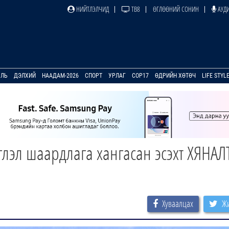
НИЙТЛЭЛЧИД
ТВ8
ӨГЛӨӨНИЙ СОНИН
АУДИ
УЛЬ
ДЭЛХИЙ
НААДАМ-2026
СПОРТ
УРЛАГ
COP17
ӨДРИЙН ХӨТӨЧ
LIFE STYL
глэл шаардлага хангасан эсэхт ХЯНАЛ
Хуваалцах
Жи