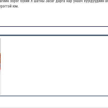
 багийн зэрэг бүхий л шатны Засаг дарга нар унаач хүүхдүүдийн 
үрэгтэй юм.