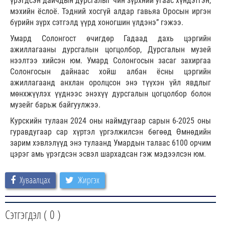
үрэгдсэн дайчдын дурсгалыг чин зүрхний угаас хүндэтгэн,
мэхийн ёслоё. Тэдний хосгүй алдар гавьяа Оросын иргэн
бүрийн зүрх сэтгэлд үүрд хоногшин үлдэнэ” гэжээ.
Умард Солонгост өчигдөр Гадаад дахь цэргийн
ажиллагааны дурсгалын цогцолбор, Дурсгалын музей
нээлтээ хийсэн юм. Умард Солонгосын засаг захиргаа
Солонгосын дайнаас хойш албан ёсны цэргийн
ажиллагаанд анхлан оролцсон энэ түүхэн үйл явдлыг
мөнхжүүлэх үүднээс энэхүү дурсгалын цогцолбор болон
музейг барьж байгуулжээ.
Курскийн тулаан 2024 оны наймдугаар сарын 6-2025 оны
гуравдугаар сар хүртэл үргэлжилсэн бөгөөд Өмнөдийн
зарим хэвлэлүүд энэ тулаанд Умардын талаас 6100 орчим
цэрэг амь үрэгдсэн эсвэл шархадсан гэж мэдээлсэн юм.
Хуваалцах
Жиргэх
Сэтгэгдэл (
0
)