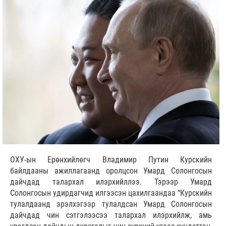
ОХУ-ын Ерөнхийлөгч Владимир Путин Курскийн
байлдааны ажиллагаанд оролцсон Умард Солонгосын
дайчдад талархал илэрхийллээ. Тэрээр Умард
Солонгосын удирдагчид илгээсэн цахилгаандаа “Курскийн
тулалдаанд эрэлхэгээр тулалдсан Умард Солонгосын
дайчдад чин сэтгэлээсээ талархал илэрхийлж, амь