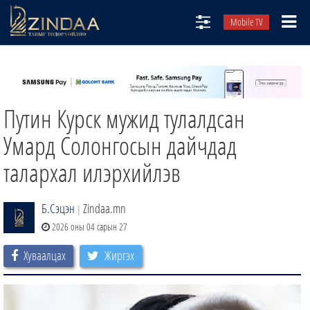
Mobile TV
НИЙТЛЭЛЧИД
ТВ8
Путин Курск мужид тулалдсан
ӨГЛӨӨНИЙ СОНИН
АУДИО ЗОХИОЛ
Умард Солонгосын дайчдад
ЗИНДАА СЭТГҮҮЛ
талархал илэрхийлэв
Б.Сэцэн
Zindaa.mn
|
2026 оны 04 сарын 27
Хуваалцах
Жиргэх