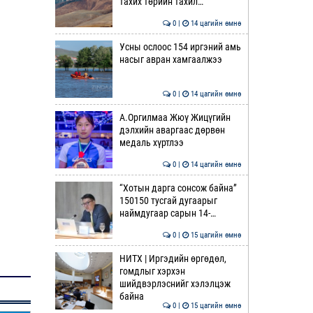
тахих төрийн тахил…
0 |
14 цагийн өмнө
Усны ослоос 154 иргэний амь
насыг авран хамгаалжээ
0 |
14 цагийн өмнө
А.Оргилмаа Жюү Жицүгийн
дэлхийн аваргаас дөрвөн
медаль хүртлээ
0 |
14 цагийн өмнө
“Хотын дарга сонсож байна”
150150 тусгай дугаарыг
наймдугаар сарын 14-…
0 |
15 цагийн өмнө
НИТХ | Иргэдийн өргөдөл,
гомдлыг хэрхэн
шийдвэрлэснийг хэлэлцэж
байна
0 |
15 цагийн өмнө