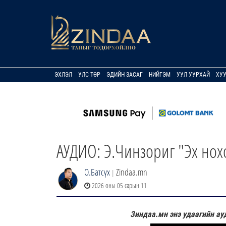
ЭХЛЭЛ
УЛС ТӨР
ЭДИЙН ЗАСАГ
НИЙГЭМ
УУЛ УУРХАЙ
ХУ
АУДИО: Э.Чинзориг "Эх нох
О.Батсүх
Zindaa.mn
|
2026 оны 05 сарын 11
Зиндаа.мн энэ удаагийн ауд