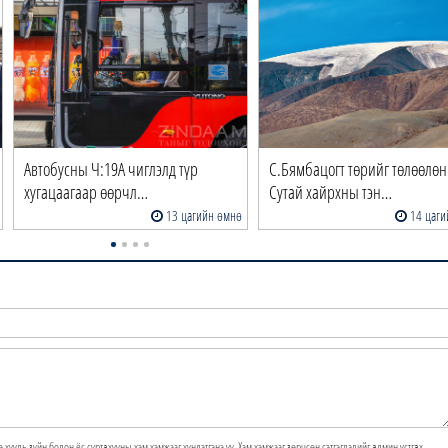
Автобусны Ч:19А чиглэлд түр
С.Бямбацогт төрийг төлөөлөн
хугацаагаар өөрчл…
Сутай хайрхны тэн…
13 цагийн өмнө
14 цаги
э хууль зүйн болон ёс суртахууны хэм хэмжээг хүндэтгэнэ үү. Хэм хэмжээг зөрчсөн сэтгэгдэлийг админ устгах