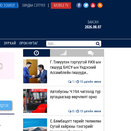
О ЗОХИОЛ
ЗИНДАА СЭТГҮҮЛ
MOBILE TV
БААСАН
2026.08.07
E
ЗУРХАЙ
ОРОН НУТАГ
Г.Тэмүүлэн тэргүүтэй УИХ-ын
гишүүд БНСУ-ын Үндэсний
Ассамблейн гишүүди…
1 |
13 цагийн өмнө
Автобусны Ч:19А чиглэлд түр
хугацаагаар өөрчлөлт орно
ргэх
0 |
13 цагийн өмнө
С.Бямбацогт төрийг төлөөлөн
.
Сутай хайрхны тэнгэрийг