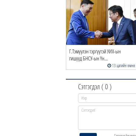
Г.Тэмүүлэн тэргүүтэй УИХ-ын
гишүүд БНСУ-ын Үн…
13 цагийн өмнө
Сэтгэгдэл (
0
)
Сэтгэгдэл бичихдэ