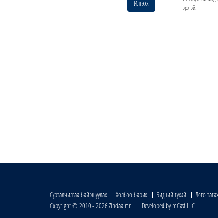
Илгээх
эрхтэй.
Сурталчилгаа байршуулах
Холбоо барих
Бидний тухай
Лого тата
Copyright © 2010 - 2026 Zindaa.mn Developed by mCast LLC