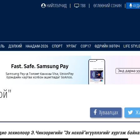
НИЙТЛЭЛЧИД
ТВ8
ӨГЛӨӨНИЙ СОНИН
АУДИ
УЛЬ
ДЭЛХИЙ
НААДАМ-2026
СПОРТ
УРЛАГ
COP17
ӨДРИЙН ХӨТӨЧ
LIFE STYL
ой"
Хуваалцах
Жи
ио зохиолоор Э.Чинзоригийн "Эх нохой"өгүүллэгийг хүргэж байна