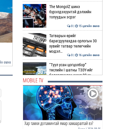
The MongolZ шинэ
бүрэлдэхүүнтэй дэлхийн
топуудын эсрэг
0 |
15 цагийн өмнө
Татварын өрийг
барагдуулахдаа орлогын 30
хувийг татвар төлөгчийн
Усны ослоос 154 иргэний амь
А.Оргилмаа Жюү Жицү
мэдэл…
насыг авран хамга…
дэлхийн аваргаас дөр
0 |
16 цагийн өмнө
йн өмнө
14 цагийн өмнө
“Туул усан цогцолбор”
төслийн I шатны ТЭЗҮ-ийг
боловсруулах ажил 90 ху…
MOBILE TV
0 |
16 цагийн өмнө
Нийслэлийн иргэдийн
Төлөөлөгчдийн Хурлын
Ээлжит VIII хуралдаан
эхэллээ
0 |
16 цагийн өмнө
Хар тамхи допаминтай ямар хамааралтай вэ?
ТОО | Гадаад валютын нөөц
7.9 тэрбум ам.доллар давлаа
Бусад
| 2026-08-05