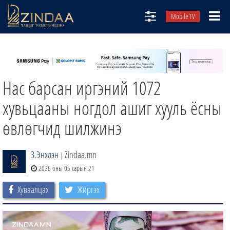
Mobile TV
НИЙТЛЭЛЧИД
ТВ8
Нас барсан иргэний 1072
ӨГЛӨӨНИЙ СОНИН
АУДИО ЗОХИОЛ
хувьцааны ногдол ашиг хууль ёсны
ЗИНДАА СЭТГҮҮЛ
өвлөгчид шилжинэ
З.Энхлэн
Zindaa.mn
|
2026 оны 05 сарын 21
Хуваалцах
Жиргэх