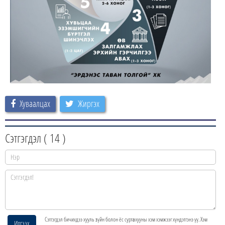
Хуваалцах
Жиргэх
Сэтгэгдэл (
14
)
Сэтгэгдэл бичихдээ хууль зүйн болон ёс суртахууны хэм хэмжээг хүндэтгэнэ үү. Хэм
Илгээх