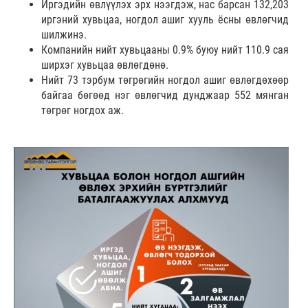
Иргэдийн өвлүүлэх эрх нээгдэж, нас барсан 132,203
иргэний хувьцаа, ногдол ашиг хууль ёсны өвлөгчид
шилжинэ.
Компанийн нийт хувьцааны 0.9% буюу нийт 110.9 сая
ширхэг хувьцаа өвлөгдөнө.
Нийт 73 тэрбум төгрөгийн ногдол ашиг өвлөгдөхөөр
байгаа бөгөөд нэг өвлөгчид дунджаар 552 мянган
төгрөг ногдох аж.