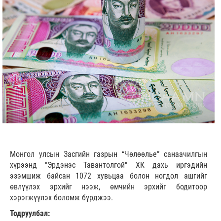
Монгол улсын Засгийн газрын “Чөлөөлье” санаачилгын
хүрээнд "Эрдэнэс Тавантолгой" ХК дахь иргэдийн
эзэмшиж байсан 1072 хувьцаа болон ногдол ашгийг
өвлүүлэх эрхийг нээж, өмчийн эрхийг бодитоор
хэрэгжүүлэх боломж бүрджээ.
Тодруулбал: