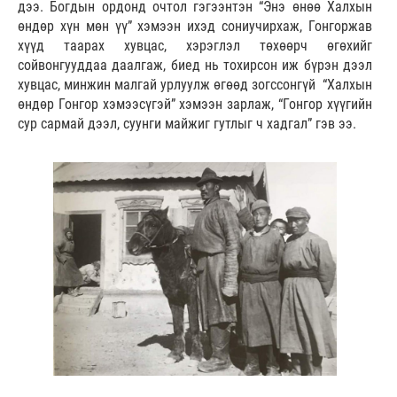
дээ. Богдын ордонд очтол гэгээнтэн “Энэ өнөө Халхын
өндөр хүн мөн үү” хэмээн ихэд сониучирхаж, Гонгоржав
хүүд таарах хувцас, хэрэглэл төхөөрч өгөхийг
сойвонгууддаа даалгаж, биед нь тохирсон иж бүрэн дээл
хувцас, минжин малгай урлуулж өгөөд зогссонгүй “Халхын
өндөр Гонгор хэмээсүгэй” хэмээн зарлаж, “Гонгор хүүгийн
сур сармай дээл, суунги майжиг гутлыг ч хадгал” гэв ээ.