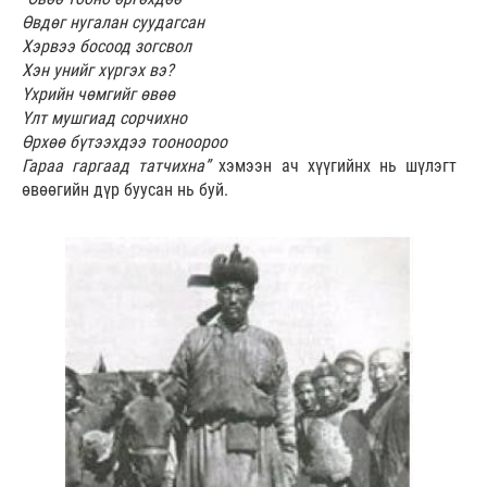
Өвдөг нугалан суудагсан
Хэрвээ босоод зогсвол
Хэн унийг хүргэх вэ?
Үхрийн чөмгийг өвөө
Үлт мушгиад сорчихно
Өрхөө бүтээхдээ тооноороо
Гараа гаргаад татчихна”
хэмээн ач хүүгийнх нь шүлэгт
өвөөгийн дүр буусан нь буй.