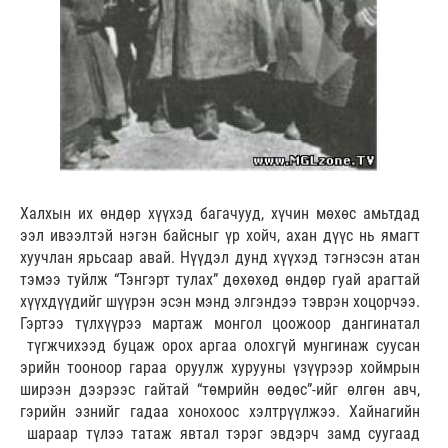
Халхын их өндөр хүүхэд багачууд, хүчин мөхөс амьтдад
ээл ивээлтэй нэгэн байсныг үр хойч, ахан дүүс нь ямагт
хуучлан ярьсаар авай. Нүүдэл дунд хүүхэд тэгнэсэн атан
тэмээ туйлж “Тэнгэрт тулах” дөхөхөд өндөр гуай арагтай
хүүхдүүдийг шүүрэн эсэн мэнд элгэндээ тэврэн хоцорчээ.
Гэртээ түлхүүрээ мартаж монгол цоожоор дангинатал
түгжчихээд буцаж орох аргаа олохгүй мунгинаж суусан
эрийн тооноор гараа оруулж хурууны үзүүрээр хоймрын
ширээн дээрээс гайтай “төмрийн өөдөс”-ийг өлгөн авч,
гэрийн эзнийг гадаа хонохоос хэлтрүүлжээ. Хайнагийн
шараар түлээ татаж явтал тэрэг эвдэрч замд суугаад