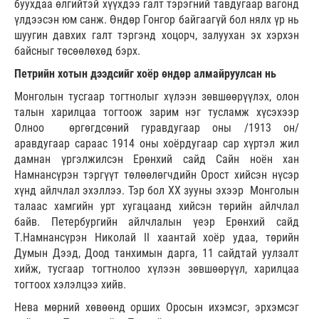
буухдаа өлгийтэй хүүхдээ галт тэрэгний тавдугаар вагонд
үлдээсэн юм санж. Өндөр Гонгор байгаагүй бол нялх үр нь
шуугин давхих галт тэргэнд хоцорч, залуухан эх хэрхэн
байсныг төсөөлөхөд бэрх.
Петрийн хотын дээдсийг хоёр өндөр алмайруулсан нь
Монголын тусгаар тогтнолыг хүлээн зөвшөөрүүлэх, олон
талын харилцаа тогтоож зарим нэг тусламж хүсэхээр
Олноо өргөгдсөний гуравдугаар оны /1913 он/
аравдугаар сараас 1914 оны хоёрдугаар сар хүртэл жил
дамнан үргэлжилсэн Ерөнхий сайд Сайн ноён хан
Намнансүрэн тэргүүт төлөөлөгчдийн Орост хийсэн нүсэр
хүнд айлчлал эхэллээ. Тэр бол ХХ зууны эхээр Монголын
талаас хамгийн урт хугацаанд хийсэн төрийн айлчлал
байв. Петербургийн айлчлалын үеэр Ерөнхий сайд
Т.Намнансүрэн Николай II хаантай хоёр удаа, төрийн
Думын Дээд, Доод танхимын дарга, 11 сайдтай уулзалт
хийж, тусгаар тогтнолоо хүлээн зөвшөөрүүл, харилцаа
тогтоох хэлэлцээ хийв.
Нева мөрний хөвөөнд орших Оросын ихэмсэг, эрхэмсэг