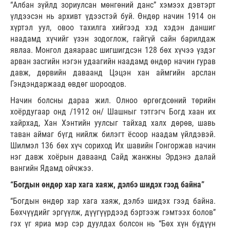
“Албан зүйлд зориулсан мөнгөний данс” хэмээх дэвтэрт
үлдээсэн нь архивт үдээстэй буй. Өндөр начин 1914 он
хүртэл уул, овоо тахилга хийгээд хэд хэдэн даншиг
наадамд хүчийг үзэн зодоглож, гайгүй сайн барилдаж
явлаа. Монгол даяараас шигшигдсэн 128 бөх хүчээ үздэг
арван засгийн нэгэн удаагийн наадамд өндөр начин гурав
давж, дөрвийн даваанд Цэцэн хан аймгийн арслан
Гэндэндаржаад өвдөг шороодов.
Начин болсны дараа жил. Олноо өргөгдсөний төрийн
хоёрдугаар онд /1912 он/ Шашныг тэтгэгч Богд хаан их
хайрхад, Хан Хэнтийн уулсыг тайхад халх дөрөв, шавь
таван аймаг бүгд нийлж билэгт ёсоор наадам үйлдэвэй.
Шилмэл 136 бөх хүч сориход Их шавийн Гонгоржав начин
нэг давж хоёрын даваанд Сайд жанжны Эрдэнэ далай
вангийн Ядамд ойчжээ.
“Богдын өндөр хар хага хаяж, дэлбэ шидэх гээд байна”
“Богдын өндөр хар хага хаяж, дэлбэ шидэх гээд байна.
Бөхчүүдийг эргүүлж, дүүгүүрдээд бэртээж гэмтээх болов”
гэх үг яриа мэр сэр дуулдах болсон нь “Бөх хүн бүдүүн