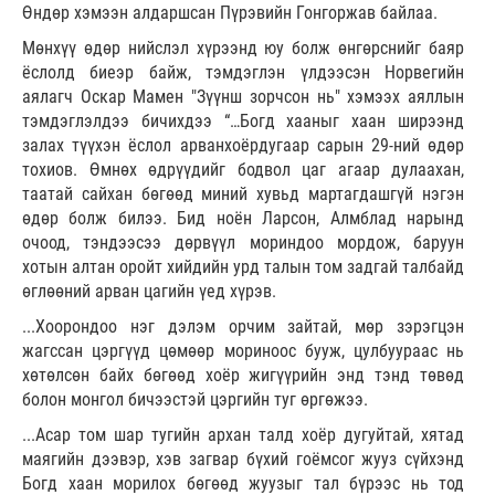
Өндөр хэмээн алдаршсан Пүрэвийн Гонгоржав байлаа.
Мөнхүү өдөр нийслэл хүрээнд юу болж өнгөрснийг баяр
ёслолд биеэр байж, тэмдэглэн үлдээсэн Норвегийн
аялагч Оскар Мамен "Зүүнш зорчсон нь" хэмээх аяллын
тэмдэглэлдээ бичихдээ “…Богд хааныг хаан ширээнд
залах түүхэн ёслол арванхоёрдугаар сарын 29-ний өдөр
тохиов. Өмнөх өдрүүдийг бодвол цаг агаар дулаахан,
таатай сайхан бөгөөд миний хувьд мартагдашгүй нэгэн
өдөр болж билээ. Бид ноён Ларсон, Алмблад нарынд
очоод, тэндээсээ дөрвүүл мориндоо мордож, баруун
хотын алтан оройт хийдийн урд талын том задгай талбайд
өглөөний арван цагийн үед хүрэв.
...Хоорондоо нэг дэлэм орчим зайтай, мөр зэрэгцэн
жагссан цэргүүд цөмөөр мориноос бууж, цулбуураас нь
хөтөлсөн байх бөгөөд хоёр жигүүрийн энд тэнд төвөд
болон монгол бичээстэй цэргийн туг өргөжээ.
...Асар том шар тугийн архан талд хоёр дугуйтай, хятад
маягийн дээвэр, хэв загвар бүхий гоёмсог жууз сүйхэнд
Богд хаан морилох бөгөөд жуузыг тал бүрээс нь тод