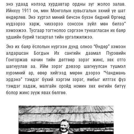
энэ удаад нэлээд хурдавтар ордны зүг жолоо залав.
Ийнхүү 1911 он, мөн Монголын хувьсгалын эхний үе шат
өндөрлөв. Энэ хүртэл миний бичсэн бүхэн бидний Өргөөд
нүдээрээ харж, чихээрээ сонссон зүйл мөн билээ”
хэмээжээ. Тусгаар тогтнолоо сэргээн тунхагласан их баяр
үдшийн бүрий тасартал тийн үргэлжилжээ.
Энэ их баяр ёслолын нүргээн дунд олноо “Өндөр” хэмээн
алдаршсан Богдын Их сангийн даамал Пүрэвийн
Гонгоржав начин тийн дөтгөөр зэрэг жинс, хөх отго
шагнуулав аа. Ийм зэрэг дэвээр шагнуулсан түшмэл
хүрэмний ар, өвөр хийгээд мөрөн дээрээ “Чандмань
эрдэнэ” тэмдэг бүхий хэргэм зэрэг, ямбыг илтгэх фүз
тэмдэг хадаж, малгайн оройд номин хөх өнгийн битүү
болор жинс зүүж явах бөлгөө.