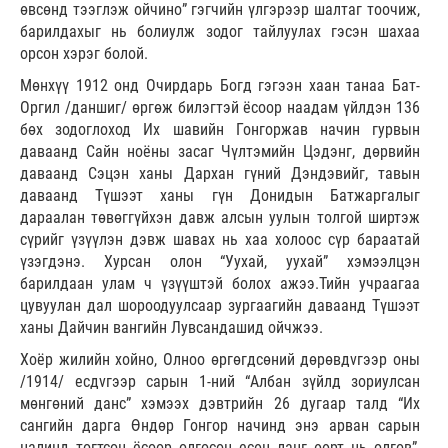
өвсөнд тээглэж ойчино” гэгчийн үлгэрээр шалтаг тоочиж,
барилдахыг нь болиулж зодог тайлуулах гэсэн шахаа
орсон хэрэг болой.
Мөнхүү 1912 онд Очирдарь Богд гэгээн хаан танаа Бат-
Оргил /даншиг/ өргөж билэгтэй ёсоор наадам үйлдэн 136
бөх зодоглоход Их шавийн Гонгоржав начин гурвын
даваанд Сайн ноёны засаг Чүлтэмийн Цэдэнг, дөрвийн
даваанд Сэцэн ханы Дархан гүний Дэндэвийг, тавын
даваанд Түшээт ханы гүн Донидын Батжаргалыг
дараалан төвөггүйхэн давж алсын уулын толгой ширтэж
сүрийг үзүүлэн дэвж шавах нь хаа холоос сүр бараатай
үзэгдэнэ. Хурсан олон “Уухай, уухай” хэмээлцэн
барилдаан улам ч үзүүштэй болох ажээ.Тийн учраагаа
цувуулан дал шороодуулсаар зургаагийн даваанд Түшээт
ханы Дайчин вангийн Лувсандашид ойчжээ.
Хоёр жилийн хойно, Олноо өргөгдсөний дөрөвдvгээр оны
/1914/ есдvгээр сарын 1-ний “Албан зүйлд зориулсан
мөнгөний данс” хэмээх дэвтрийн 26 дугаар талд “Их
сангийн дарга Өндөр Гонгор начинд энэ арван сарын
цалинд тогтсон ёсоор олгосон есөн ланг өөрт нь олгов”,