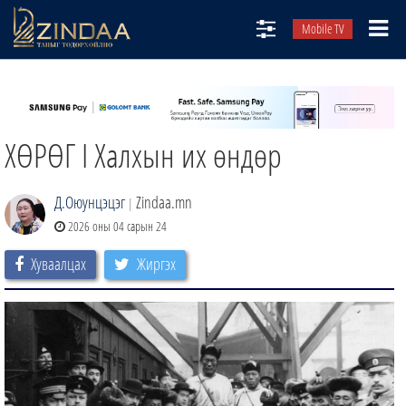
Mobile TV
НИЙТЛЭЛЧИД
ТВ8
ХӨРӨГ I Халхын их өндөр
ӨГЛӨӨНИЙ СОНИН
АУДИО ЗОХИОЛ
Д.Оюунцэцэг
Zindaa.mn
|
ЗИНДАА СЭТГҮҮЛ
2026 оны 04 сарын 24
Хуваалцах
Жиргэх