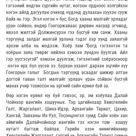
гэгээний өндгөн сүргийн нутаг, ногоон ордноос холгүйхэн
нэгэн айлд дагуулан очиход нүдэнд дулаахан хүүхэн сууж
байх нь тэр. Эгэл нэгэн ч бус, Богд хааны малгайг урладаг
уран сойвон, өндөр Гонгоржаваас дөрвөн насаар эгчмэд,
ивээл жилтэй Должинсүрэн гэх бүсгүй юм санж. Хааны
тэргүүнд залдаг малгай урлана гэдэг хэр хүнд заяахгүй
эрхэм алба нь мэдээж. Хоёр лам “Богд гэгээнтэн та
хоёрын заяа төөрөг нийлнэ хэмээн лүндэн буулгав. Айл
гэр үүсгэсүгэй” хэмээн дуулгаж, гэгээнтний соёрхосноор
нэгэн өрх бүл үүсэв ээ. Бурхан ухаант дархан эцгийн хүү
Гонгорын галыг Богдын тэргүүнд асаадаг шижир алтан
догтой таван талт малгайг урлаач уран сойвон бүсгүй
манах учир тохиосон нь эртний сайн ерөөл буй за.
Өөр нэгэн ерөөл юу буй гэвээс, эр, эм хоёулаа Далай
Чойнхор вангийн хошууных. Тэр цагийнхаар Хөвсгөлийн
Галт, Жаргалант, Шинэ-Идэр, Архангайн Тариат, Цахир,
Хангай, Завханы Их-Уул, Тосонцэнгэл сумд Сайн хоён хан
аймгийн Далайчойнхор вангийн гэх нэгэн том хошуу
нутагт багтаж байлаа. Гэрийн эзэн өнөөгийнхөөр
Хөвсгөлийн Жаргалант, гэргий нь Архангайн Тариат сумын