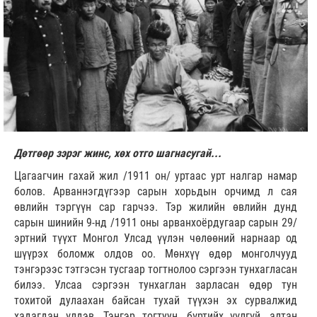
Дөтгөөр зэрэг жинс, хөх отго шагнасугай...
Цагаагчин гахай жил /1911 он/ уртаас урт налгар намар
болов. Арваннэгдүгээр сарын хорьдын орчимд л сая
өвлийн тэргүүн сар гарчээ. Тэр жилийн өвлийн дунд
сарын шинийн 9-нд /1911 оны арванхоёрдугаар сарын 29/
эртний түүхт Монгол Улсад үүлэн чөлөөний нарнаар од
шүүрэх боломж олдов оо. Мөнхүү өдөр монголчууд
тэнгэрээс тэтгэсэн тусгаар тогтнолоо сэргээн тунхагласан
билээ. Улсаа сэргээн тунхаглан зарласан өдөр тун
тохитой дулаахан байсан тухай түүхэн эх сурвалжид
хадагдан үлдэв. Тэнгэр тогтуун, бүртийх үүлгүй, алтан