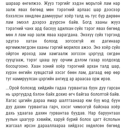
шараар өнгөлжээ. Жууз тэргийг хэдэн морьтой лам нар
залж явах бөгөөд мөн тэрэгний арлаас шар дээсээр
бэхэлсэн хөндлөн дамнуурыг хоёр талд нь тус бүр дөрвөн
лам эмээл дээрээ дүүрсэн байв. Богд хааны жууз
тэрэгний чанх ард басхүү адилхан сүйх тэрэг явах бөгөөд
мөн л лам нар залж яваа харагдана. Энэхүү сүйх тэргэнд
эдүгээ хатан болоод зогсохгүй их дагинаар
өргөмжлөгдсөн хааны гэргий морилох ажээ. Энэ хоёр сүйх
ойртон ирэхэд зам хамгаалж зогссон цэргүүд сөгдөн
сууцгааж, тэрэг цааш зуу орчим дэлэм газар холдоход
босоцгооно. Хаан эзний хоёр тэрэгний архан талд шар,
хүрэн өнгийн хувцастай хэсэг бөөн лам, дагаад өөр өөр
туг намируулсан цэргийн ангиуд ар араасаа орж ирэв.
...Орой болоход хийдийн гадаа гурвантаа буун дуу гарсан
нь цэргүүдэд бэлэн байх дохио өгч байгаа бололтой байв.
Хагас цагийн дараа ямар шалтгаанаар юм бүү мэд буун
дуу дахин гурвантаа гарч, хэсэг чимээгүй байснаа хоёр
дахь удаагаа дахин гурвантаа буудав. Нар баруунтаах
уулын цаагуур хэвийж, харуй бүрий болох цагт ёслолын
жагсаал ирсэн дарааллаараа хийдээс хөдөлсөн бөгөөд