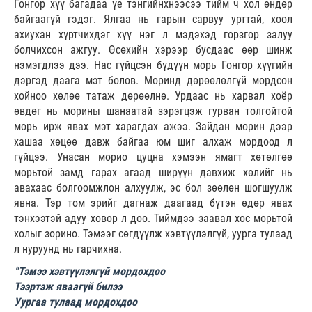
Гонгор хүү багадаа үе тэнгийнхнээсээ тийм ч хол өндөр
байгаагүй гэдэг. Ялгаа нь гарын сарвуу урттай, хоол
ахиухан хүртчихдэг хүү нэг л мэдэхэд горзгор залуу
болчихсон ажгуу. Өсөхийн хэрээр бусдаас өөр шинж
нэмэгдлээ дээ. Нас гүйцсэн бүдүүн морь Гонгор хүүгийн
дэргэд даага мэт болов. Моринд дөрөөлөлгүй мордсон
хойноо хөлөө татаж дөрөөлнө. Урдаас нь харвал хоёр
өвдөг нь морины шанаатай зэрэгцэж гурван толгойтой
морь ирж явах мэт харагдах ажээ. Зайдан морин дээр
хашаа хөцөө давж байгаа юм шиг алхаж мордоод л
гүйцээ. Унасан морио цуцна хэмээн ямагт хөтөлгөө
морьтой замд гарах агаад ширүүн давхиж хөлийг нь
авахаас болгоомжлон алхуулж, эс бол зөөлөн шогшуулж
явна. Тэр том эрийг дагнаж даагаад бүтэн өдөр явах
тэнхээтэй адуу ховор л доо. Тиймдээ заавал хос морьтой
холыг зорино. Тэмээг сөгдүүлж хэвтүүлэлгүй, уурга тулаад
л нуруунд нь гарчихна.
“Тэмээ хэвтүүлэлгүй мордохдоо
Тээртэж яваагүй билээ
Уургаа тулаад мордохдоо