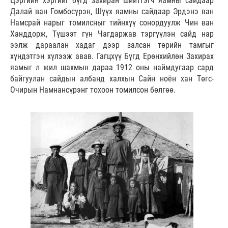
Цэргийн хэргийг бүгд захиран шийтгэгч яамны сайдаар
Далай ван Гомбосүрэн, Шүүх яамны сайдаар Эрдэнэ ван
Намсрай нарыг томилсныг тийнхүү сонордуулж Чин ван
Ханддорж, Түшээт гүн Чагдаржав тэргүүлэн сайд нар
ээлж дараалан хадаг дээр залсан төрийн тамгыг
хүндэтгэн хүлээж авав. Гагцхүү Бүгд Ерөнхийлөн Захирах
яамыг л жил шахмын дараа 1912 оны наймдугаар сард
байгуулан сайдын албанд халхын Сайн ноён хан Төгс-
Очирын Намнансүрэнг тохоон томилсон бөлгөө.