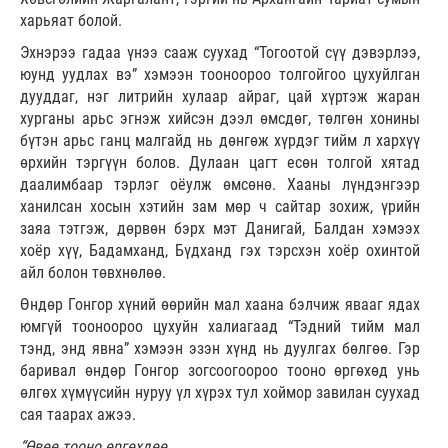
харьяат болой.
Эхнэрээ гадаа үнээ сааж суухад “Тогоотой сүү дэвэрлээ,
юунд уудлах вэ” хэмээн тооноороо толгойгоо цухуйлган
дууддаг, нэг литрийн хулаар айраг, цай хүртэж жаран
хурганы арьс эгнэж хийсэн дээл өмсдөг, төлгөн хонины
бүтэн арьс ганц малгайд нь дөнгөж хүрдэг тийм л хархүү
өрхийн тэргүүн болов. Дулаан цагт есөн толгой хятад
даалимбаар тэрлэг оёулж өмсөнө. Хааны лүндэнгээр
ханилсан хосын хэтийн зам мөр ч сайтар зохиж, үрийн
заяа тэтгэж, дөрвөн бэрх мэт Данигай, Балдан хэмээх
хоёр хүү, Бадамханд, Бүдханд гэх тэрсхэн хоёр охинтой
айл болон төвхнөлөө.
Өндөр Гонгор хүний өөрийн мал хаана бэлчиж явааг ядах
юмгүй тооноороо цухуйн халиагаад “Тэдний тийм мал
тэнд, энд явна” хэмээн эзэн хүнд нь дуулгах бөлгөө. Гэр
баривал өндөр Гонгор зогсоогоороо тооно өргөхөд унь
өлгөх хүмүүсийн нуруу үл хүрэх тул хоймор завилан суухад
сая таарах ажээ.
“Өвөө тооно өргөхдөө