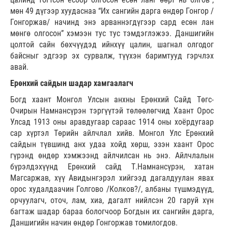
мөн 49 дүгээр хуудаснаа “Их сангийн дарга өндөр Гонгор /
Гонгоржав/ начинд энэ арваннэгдүгээр сард есөн лан
мөнгө олгосон” хэмээн тус тус тэмдэглэжээ. Даншигийн
цолтой сайн бөхчүүдэд ийнхүү цалин, шагнал олгодог
байсныг эдгээр эх сурвалж, түүхэн баримтууд гэрчлэх
авай.
Ерөнхий сайдын шадар хамгаалагч
Богд хаант Монгол Улсын анхны Ерөнхий Сайд Төгс-
Очирын Намнансүрэн тэргүүтэй төлөөлөгчид Хаант Орос
Улсад 1913 оны аравдугаар сараас 1914 оны хоёрдугаар
сар хүртэл Төрийн айлчлал хийв. Монгол Улс Ерөнхий
сайдын түвшинд анх удаа хойд хөрш, эзэн хаант Орос
гүрэнд өндөр хэмжээнд айлчилсан нь энэ. Айлчлалын
бүрэлдэхүүнд Ерөнхий сайд Т.Намнансүрэн, хатан
Магсаржав, хүү Авидынгэрэл хийгээд дагалдуулан явах
орос худалдаачин Голгово /Колков?/, албаны түшмэдүүд,
орчуулагч, оточ, лам, хиа, дагалт нийлсэн 20 гаруй хүн
багтаж шадар бараа бологчоор Богдын их сангийн дарга,
Даншигийн начин өндөр Гонгоржав томилогдов.