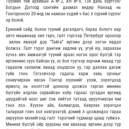
Түүхийн төв архивын А-№2, ХН-№9, 138 дахь бүртгэл/
Богдын Дотоод сангийн даамал өндөр Нанзад нь
Гонгороосоо 20-иод см намхан хэдий ч бас л сүрхий сүрлэг
эр болой.
Ерөнхий сайд болон түүний дагалдагч, бараа бологч нар
авто машинаар хил гарч, галт тэргээр Петербург орохоор
аялан явахуй дор “Тайга” өртөөн дээр нэгэн явдал
болжээ. Галт тэрэг дөнгөж хөдлөв үү, үгүй юу, хараахан
хүчээ авч амжаагүй түүний араас нэгэн орос бүсгүй тэр
өртөөнөөс суух байсан уу, эс бол түүгээр зорчиж яваад түр
гадаалж салхилж яваад хоцорсон уу, гар даллан дагаж
гүйв гэнэ. Гэгээвчээр гадагш харж хавь орчныг
сониучирхан явсан Гонгор хүүхнийг үзэж, зэрэгцээд
ирмэгц нь нээлттэй цонхоор цээжээ гарган мөнөөх
бүсгүйн алдлан сарвайсан хоёр гараас сугадан өргөөд
шуудайтай ноос шиг сэв хийтэл татаад оруулчихсан юм
гэнэ лээ. Хүүхэн айх, балмагдах, баярлах зэрэгцэн
талархая гэвч хэл нэвтрэхгүй, дэмий л цээжиндээ гараа
зөрүүлэн мэхийгээд галт тэрэгний гудмаар цааш гүйжээ.
Мөнөөх бүсгүй ойр зуурхны юм авахаар өртөөн дээр түр