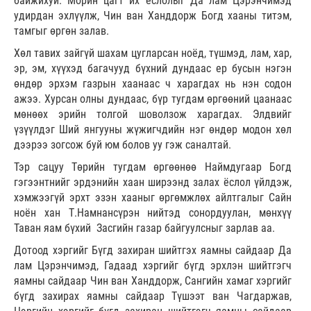
байжихуй. Морин цагт их ёслолыг Да лам Цэрэнчимэд
удирдан эхлүүлж, Чин ван Ханддорж Богд хааны титэм,
тамгыг өргөн залав.
Хөл тавих зайгүй шахам цугларсан ноёд, түшмэд, лам, хар,
эр, эм, хүүхэд багачууд бүхний дундаас ер бусын нэгэн
өндөр эрхэм газрын хаанаас ч харагдах нь нэн содон
ажээ. Хурсан олны дундаас, бүр тугдам өргөөний цаанаас
мөнөөх эрийн толгой шоволзож харагдах. Элдвийг
үзүүлдэг Ший янгууны жүжигчдийн нэг өндөр модон хөл
дээрээ зогсож буй юм болов уу гэж саналтай.
Тэр сацуу Төрийн тугдам өргөөнөө Наймдугаар Богд
гэгээнтнийг эрдэнийн хаан ширээнд залах ёслол үйлдэж,
хэмжээгүй эрхт эзэн хааныг өргөмжлөх айлтгалыг Сайн
ноён хан Т.Намнансүрэн нийтэд сонордуулан, мөнхүү
Таван яам бүхий Засгийн газар байгуулсныг зарлав аа.
Дотоод хэргийг Бүгд захиран шийтгэх яамны сайдаар Да
лам Цэрэнчимэд, Гадаад хэргийг бүгд эрхлэн шийтгэгч
яамны сайдаар Чин ван Ханддорж, Сангийн хамаг хэргийг
бүгд захирах яамны сайдаар Түшээт ван Чагдаржав,