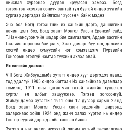
нийслэл хүрээнээ дуудан ирүүлсэн хэмээх. Богд
гэгээнтэн ихээхэн сониуч зантай тул бузгай өндөр хүүгийн
сургаар дэргэдээ байлгахыг хүссэн ч байж мэднэ.
Энэ бол Богд гэгээнтний их сангийн дарга, даншигийн
начин цолт бөх, Богд хаант Монгол Улсын Ерөнхий сайд
Т.Намнансүрэнгийн шадар бие хамгаалагч, Ардын засгийн
Гаалийн хорооны байцаагч, Халх даяарт бүү хэл, дэлхийн
хосгүй өндөр хүмүүсийн нэг хэмээгдэгч Пүрэвийн
Гонгорын эгэлгүй намтар түүхийн эхлэл авай.
Их сангийн даамал
VIII Богд Жибзундамба хутагт өндөр хүүг дэргэдээ аваад
төд удалгүй 1905 ондоо багтаан Их сангийнхаа даамлаар
томилж, 1911 оны цагаагчин гахай жилийн хувьсгал
хүртэл эл албыг хашуулжээ. Тэгээд зогссонгүй,
Жибзундамба хутагтыг 1911 оны 12 дугаар сарын 29-нд
Богд хаант Монгол Улсын хаан эрдэнийн ширээнд
заларснаас хойш 1924 онд жанч халах хүртэл нь өндөр
Гонгор түүний дэргэд алба хашсан билээ.
Зүгээр ч нэг өндөр нуруутай, зарим нэгний төсөөлдгөөр