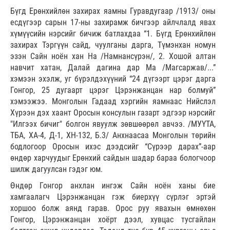
Бүгд Ерөнхийлөн захирах яамны Гуравдугаар /1913/ оны
есдүгээр сарын 17-ны захирамж бичгээр айлчлалд явах
хүмүүсийн нэрсийг бичиж батлахдаа “1. Бүгд Ерөнхийлөн
захирах Тэргүүн сайд, чуулганы дарга, Түмэнхан номун
эзэн Сайн ноён хан На /Намнансүрэн/, 2. Хошой алтан
навчит хатан, Далай дагина дар Ма /Магсаржав/...”
хэмээн эхэлж, уг бүрэлдэхүүний “24 дүгээрт цэрэг дарга
Гонгор, 25 дугаарт цэрэг Цэрэнжанцан нар болмуй”
хэмээжээ. Монголын Гадаад хэргийн яамнаас Нийслэл
Xүрээн дэх хаант Оросын консулын газарт эдгээр нэрсийг
"Илгээх бичиг" болгон явуулж зөвшөөрөл авчээ. /МУҮТА,
ТБА, ХА-4, Д-1, ХН-132, Б.3/ Анхнаасаа Монголын төрийн
бодлогоор Оросын ихэс дээдсийг “Сүрээр дарах”-аар
өндөр харчуудыг Ерөнхий сайдын шадар бараа бологчоор
шилж дагуулсан гэдэг юм.
Өндөр Гонгор анхлан ингэж Сайн ноён ханы бие
хамгаалагч Цэрэнжанцан гэж биерхүү сүрлэг эртэй
хоршоо болж аянд гарав. Орос руу явахын өмнөхөн
Гонгор, Цэрэнжанцан хоёрт дээл, хувцас тусгайлан