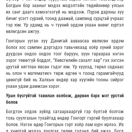
Богдын бор зааныг мэдэх мэдэлтэйн төдийхнөөр улсын
их санг даагч хэмээгээгүй нь мэдээж. Пүрэв дархны хүү
бичиг үсэгт сүрхий, тоонд даамай, сампинд сурцтай учраас
тэр юм. Үр удамд нь ч түүний эрдэм ухаан өнөөг хүртэл
өвлөгдсөн ажгуу.
Гонгорын ууган хүү Данигай ааваасаа өвлөсөн эрдэм
болох хос сампин дэргэдээ тавьчихаад хоёр хүний зэрэг
дуудсан ондоо ондоо тоог баруун, зүүн гараараа нэгэн
зэрэг төвөггүй боддог, “Хөвсгөлийн сахалт хар” гэх зэгсэн
цуутай нягтлан явсан гэдэг юм. Үр хүүхэд, төрөл саднаас
нь олон ч математикч төрж өдгөө ч тоонд гарамгайчууд
цөөнгүй бий нь Халхын өндөр хар хүүгийн тооны сийрэг
ухаан удам дамжсан хэрэг.
Уран бүсгүйтэй тавилан холбож, дөрвөн бэрх мэт үрстэй
болов
Богдтон элдэв зүйлд сатаархааргүй гэр бүлтэй болгож
тохь суулгахын тухайтад өндөр Гонгорт гэргий буулгахаар
болов. Нэгэн өдөр Гонгорын гэрт хоёр лам хүрч ирлээ. Их
л учиртай мэдээ дуулгах төлөв тэдэнд бий ажээ. Богд