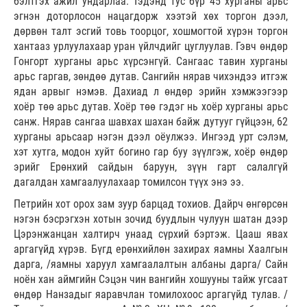
бэлтгэх ажил ундарлаа. Тэдэнд тус бүр 45 хурганы арьс
эгнэн доторлосон нацагдорж хээтэй хөх торгон дээл,
дөрвөн талт эсгий товь тоорцог, хошмогтой хүрэн торгон
хантааз урлуулахаар уран үйлчдийг цуглуулав. Гэвч өндөр
Гонгорт хурганы арьс хүрсэнгүй. Сангаас тавин хурганы
арьс гаргав, зөндөө дутав. Сангийн нярав чихэндээ итгэж
ядан арвыг нэмэв. Дахиад л өндөр эрийн хэмжээгээр
хоёр төө арьс дутав. Хоёр төө гэдэг нь хоёр хурганы арьс
санж. Нярав сангаа шавхах шахан байж дутууг гүйцээн, 62
хурганы арьсаар нэгэн дээл оёулжээ. Ингээд урт сэлэм,
хэт хутга, модон хуйт богино гар буу зүүлгэж, хоёр өндөр
эрийг Ерөнхий сайдын баруун, зүүн гарт салалгүй
дагалдан хамгаалуулахаар томилсон түүх энэ ээ.
Петрийн хот орох зам зуур барцад тохиов. Дайрч өнгөрсөн
нэгэн бэсрэгхэн хотын зочид буудлын чулуун шатан дээр
Цэрэнжанцан халтирч унаад сүрхий бэртэж. Цааш явах
аргагүйд хүрэв. Бүгд ерөнхийлөн захирах яамны Хаалгын
дарга, /яамны харуул хамгаалалтын албаны дарга/ Сайн
ноён хан аймгийн Сэцэн чин вангийн хошууны тайж угсаат
өндөр Нанзадыг яаравчлан томилохоос аргагүйд тулав. /