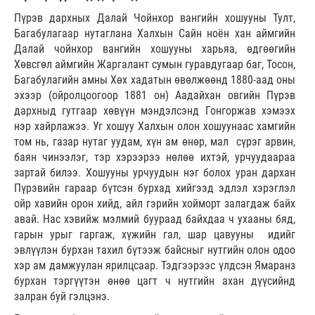
Пүрэв дархных Далай Чойнхор вангийн хошууны Тулт,
Багабулагаар нутаглана Халхын Сайн ноён хан аймгийн
Далай чойнхор вангийн хошууны харьяа, өдгөөгийн
Хөвсгөл аймгийн Жаргалант сумын гуравдугаар баг, Тосон,
Багабулагийн амны Хөх хадатын өвөлжөөнд 1880-аад оны
эхээр (ойролцоогоор 1881 он) Аадайхан овгийн Пүрэв
дархныд гутгаар хөвүүн мэндэлсэнд Гонгоржав хэмээх
нэр хайрлажээ. Уг хошуу Халхын олон хошуунаас хамгийн
том нь, газар нутаг уудам, хүн ам өнөр, мал сүрэг арвин,
баян чинээлэг, тэр хэрээрээ нөлөө ихтэй, урчуудаараа
зартай билээ. Хошууны урчуудын нэг болох уран дархан
Пүрэвийн гараар бүтсэн бурхад хийгээд эдлэл хэрэглэл
ойр хавийн орон хийд, айл гэрийн хойморт залагдаж байх
авай. Нас хэвийж мэлмий буураад байхдаа ч ухааны бяд,
гарын урыг гаргаж, хүжийн гал, шар цавууны идийг
эвлүүлэн бурхан тахил бүтээж байсныг нутгийн олон одоо
хэр ам дамжуулан ярилцсаар. Тэдгээрээс үлдсэн Ямаранз
бурхан тэргүүтэн өнөө цагт ч нутгийн ахан дүүсийнд
залран буй гэлцэнэ.