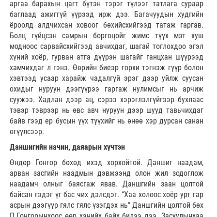
аргаа барахын цагт бүтэн тэрэг түлээг татлага сураар
баглаад ажиггүй үүрээд ирж дээ. Багачуудын худгийн
ёроолд алдчихсан ховоог бөхийсхийгээд татаж гаргав.
Болц гүйцсэн самрын боргоцойг жимс түүх мэт хуш
модноос сарвайсхийгээд авчихдаг, шагай тоглохдоо эгэл
хүний хоёр, гурван атга дүүрэн шагайг ганцхан шүүрээд
хамчихдаг л гэнэ. Өөрийн биеэр горхи тэгнэж гүүр болон
хэвтээд усаар харайж чадалгүй эрэг дээр уйлж суусан
охидыг нуруун дээгүүрээ гаргаж нулимсыг нь арчиж
суужээ. Хадлан дээр ац, сэрээ хэрэглэлгүйгээр бухлаас
тэвэр тэврээр нь өвс авч нуруун дээр шууд тавьчихдаг
байв гээд ер бусын үүх түүхийг нь өнөө хэр дурсан санан
өгүүлсээр.
Даншигийн начин, даяарын хүчтэн
Өндөр Гонгор бөхөд ихэд хорхойтой. Даншиг наадам,
арван засгийн наадмын дэвжээнд олон жил зодоглож
наадамч олныг баясгаж явав. Даншгийн заан цолтой
байсан гэдэг үг бас чих дэлсдэг. “Хаа холоос хоёр урт гар
асрын дээгүүр гялс гялс үзэгдэх нь” Даншгийн цолтой бөх
П.Гонгорынхоос өөр хэнийх байх билээ дээ. Засуулынхаа