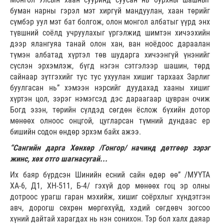
буман нарны гэрэл мэт хиргүй мандуулан, хаан төрийг
сүмбэр уул мэт бат болгож, олон монгол албатыг үүрд энх
түвшний соёлд учруулахыг үргэлжид шимтэн хичээхийн
дээр ялангуяа танай олон хан, ван ноёдоос дараалан
түмэн албатад хүртэл төв шударга хичээнгүй үнэнийг
сүслэн эрхэмлэж, бүгд нэгэн сэтгэлээр шашин, төрд
сайнаар зүтгэхийг тус тус ухуулан хишиг тархаах Зарлиг
буулгасан нь” хэмээн нэрсийг дуудахад хааны хишиг
хүртэн цол, зэрэг нэмэгсэд дэс дараагаар цувран очиж
Богд эзэн, төрийн сүлдэд сөгдөн ёслож бүхийн дотор
мөнөөх олноос онцгой, цугларсан түмний дундаас ер
бишийн содон өндөр эрхэм байх ажээ.
“Сангийн дарга Хөнхөр /Гонгор/ начинд дөтгөөр зэрэг
жинс, хөх отго шагнасугай...
Их баяр бүрдсэн Шинийн есний сайн өдөр өө” /МУҮТА
ХА-6, Д1, ХН-511, Б-4/ гэхүй дор мөнөөх гоц эр олны
дотроос урагш гаран мэхийж, хишиг соёрхлыг хүндэтгэн
авч, дорогш сөхрөн мөргөхүйд, хэдий сөгдөвч зогсоо
хүний дайтай харагдах нь нэн сонихон. Тэр бол халх даяар