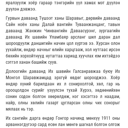
яралзуулж хоёр гараар тэнгэрийн үүл хамах мэт дүүлэн
дүүлэн дэвжээ.
Гурвын даваанд Түшээт ханы Шаравыг, дөрвийн даваанд
Сайн ноён ханы Далай вангийн Туваанжанцанг, тавын
даваанд Жанжин Чинвангийн Даваасүрэнг, зургаагийн
даваанд Их шавийн Уламбаяр арсланг шил даран дал
шороодуулж даншигийн начин цол хүртэв ээ. Хурсан олон
уухайлж, өндөр начныг өлийн харцгааж, хол нутгаас ирсэн
бөхийн хорхойтнууд нутагтаа хариад хуучлах юм ихтэйдээ
сэтгэл ханан башийж суув.
Долоогийн даваанд Их шавийн Галсанравжаа буюу Их
Монгол Шаравжамцад эрхгүй өвдөг шорооджээ. Хоёр
өндөр хүний барилдаан их л сонирхолтой, хөл, гар нь
орооцолдон сүрийг үзүүлсэн тухай Хүрээ, хөдөөнийхөн
сонин содон болгон хөөрөлдөж, нэг хэсэгтээ л наадам,
найр, олны хөлийн газарт цугларсан олны чих сонорыг
мялаах нь тэр.
Их сангийн дарга өндөр Гонгор начинд мөнхүү 1911 оны
арваннэгдүгээр сард есөн лан мөнгө шагнал болгон олгож