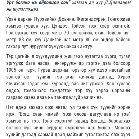
Урт богино нь ойролцоо сон”
хэмээн ач хүү Д.Давааням
нь шүлэглэжээ.
Уран дархан Пүрэвийнх Довчин, Жигжидсүрэн, Гонгоржав
хэмээх гурван хүү, Цэндээ, Тойсон гэж хоёр охинтой.
Гонгоржав хүү хоёр метр 70 см орчим, охин Тойсон нэг
метр 88 см, хүү Данигай нэг метр 80 см өндөр байсан
гэхээр лут нуруулаг хүмүүс байсан ажгуу.
Тэр цагийн л хүүхдүүдийн жишгээр нутагтаа хурга, тугал
эргүүлж бага насаа өнгөрүүлж ар гэртээ дэм болсоор
1905 он гарч, Пүрэв дархны горзгор хүү идэр настайгаа
золгов оо. Түүнийг тэр жил жинчид дагаад Хүрээ
явчихсан гэдэг юм. Хүрээнд бас чиг уджээ. Хэн хүнээс
өндөр, тэмээнээс тэмдэгтэй тэр хүү хараа барааны
газраас хаана яваа нь танигдалгүй хаачих вэ.
Нэг өдөр захаар орж явтал үл таних хүн түүнийг зорин
ирж, “Богд хаан чамайг эрж олоод дагуулаад ир гэв”
хэмээх нь тэр. Гэнэ сэрэггүй яваад Богдод бараалхах
болсон хүн чинь сүрдэж эмээлгүй яах билээ. Мөнөөх
хүнийг дагаад сармай дээл, майжиг гуталтайгаа явж хүрч