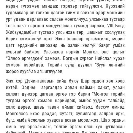
наран түгээмэл мандаж гэрлээр гийгүүлсэн, Хүрээний
гудамжаар ов товхон цастай тийм л сайхан өдөр манжийн
урт удаан дарлалаас салсан монголчууд улсынхаа тусгаар
тогтнолыг сэргээн мандуулснаа түмэнд зарлаж, VIII Богд
Жибзундамбыг тусгаар улсынхаа төр, шашныг хослуулах
барих хэмжээгүй эрхт Эзэн хаанаар өргөмжилж, морин
цагт эрдэнийн ширээнд нь залан хөлгүй баярт умбах
хувьтай байжээ. Улсынхаа нэрийг Монгол, оны цолыг
“Олноо өргөгдсөн” хэмээв. Богдын хүрээг Нийслэл хүрээ
хэмээн нэрийдэв. Төрийн сүлд дуулал “Зуун лангийн
жороо луус”-аа эгшиглүүлэв.
Энэ хэр Дэчингалавын хийд буюу Шар ордон хөл хөөр
ихтэй. Ордны зэргэлдээ арван найман ханат, улаан
халзат дүнхгэр цагаан өргөө гэр барин “Монгол төрийн
тугдам өргөө” хэмээн нэрийдэж, өмнөх уудам талбайд
халх дөрөв, шавь таван аймаг хийгээд басхүү өмнөд
Монголоос ихэс дээдэс, хутагт, хувилгаад залран ирж,
бүгд ямба ёслолын хувцсаа асаан морилжээ. Шар ордны
өмнө нүд эрээлжилж, толгой эргэм олон хүн цугларсан