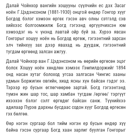
Далай Чойнхор вангийн хошууны сүүлчийн ес дэх Засаг
ноён Г.Цэдэнсоном (1881-1930) онцгой өндөр Гонгор хүүг
Богдод бэлэг хэмээн өргөх гэсэн авч олны сэтгэлд сэв
хийхээс болгоомжилж Богд гэгээнд өргүүлчихсэн юм
хэмээдэг нь ч үнэнд лавтай ойр буй за. Хүрээ явсан
Гонгорыг хошуу ноён нь Богдод өргөж, гэгээнтний зарсан
элч тийнхүү зах дээр явахад нь дуудаж, гэгээнтний
тугдам өргөөнд залсан ажгуу.
Далай Чойнхор ван Г.Цэдэнсоном нь өөрийн өргөсөн эцэг
болох Хошуу ноён хөндлөн хэмээх Гэмпилдоржийг 1894
онд насан хутаг болоход угсаа залгасан Чингис хааны
удмын Боржигин овгийн, хиад ясны хүн байсан гэдэг ээ.
Тэрээр ер бусын өглөгчөөрөө зартай. Богд гэгээнтэнд
түмэн жин шар тос, шар хамбан тугдам /өргөө/ тэргүүт
ихээхэн бэлэг сэлт өргөдөг байсан санж. Түүнийхээ
адилаар Пүрэв дархны бусдаас содон хүүг Богдод өргөсөн
гэх бөлгөө.
Өөр нэгэн сургаар бол тийм нэгэн ер бусын өндөр хүү
байна гэсэн сургаар Богд хаан зарлиг буулган Гонгорыг