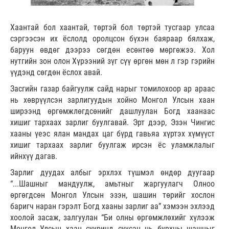
Хаантай бол хаантай, төртэй бол төртэй тусгаар улсаа
сэргээсэн их ёслолд оролцсон бүхэн баяраар бялхаж,
баруун өвдөг дээрээ сөгдөн есөнтөө мөргөжээ. Хол
нутгийн зон олон Хүрээний зүг сүү өргөн мөн л гэр гэрийн
үүдэнд сөгдөн ёслох авай.
Засгийн газар байгуулж сайд нарыг томилохоор ар араас
нь хөврүүлсэн зарлигуудын хойно Монгол Улсын хаан
ширээнд өргөмжлөгдсөнийг дашлуулан Богд хаанаас
хишиг тархаах зарлиг буулгавай. Эрт дээр, Эзэн Чингис
хааны үеэс ялан мандах цаг бүрд гавьяа хүртэх хүмүүст
хишиг тархаах зарлиг буулгаж ирсэн ёс уламжлалыг
ийнхүү дагав.
Зарлиг дуудах албыг эрхлэх түшмэл өндөр дуугаар
“...Шашныг мандуулж, амьтныг жаргуулагч Олноо
өргөгдсөн Монгол Улсын эзэн, шашин төрийг хослон
баригч наран гэрэлт Богд хааны зарлиг аа” хэмээн эхлээд
хоолой засаж, залгуулан “Би олны өргөмжлөхийг хүлээж
Монгол Улсын хаан сууринд суусан нь бурхны шашныг