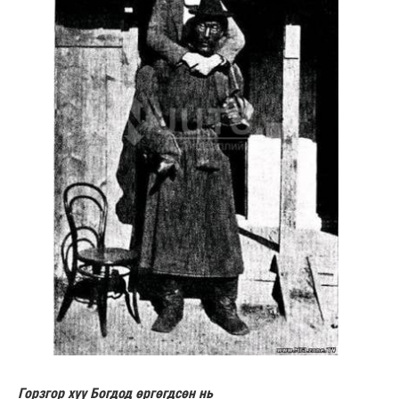
Горзгор хүү Богдод өргөгдсөн нь