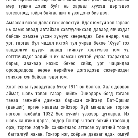
мөр түшин дэвж буйг нь харвал хүүхэд дэргэдээ
зогсоогоод тойрч байгаа шиг л үзэгдэнэ биз дээ.
Амласан бөхөө давах гэж зовохгүй. Ядах юмгүй хөл гараас
нь хамж аваад эвтэйхэн хэвтүүлчихээд дэвээд явчихдаг
байсан хэмээн үзсэн хүмүүс хөөрөлдөх. Бие өндөр, чац
урт, гартаа бүл чадал ихтэй тул учраа бөхөө “Хүүе” гэх
завдалгүй шүүрч аваад тийнхүү хэвтүүлэх юм уу,
сөгтгөчихдөг хэдий ч их намхан хүнтэй учраа таарахдаа
барьц авахаар нахис бөхөс хийж, урт чацандаа
орооцолдоод өөрөө өөрийгөө дэгээдээд сөхөрчихдөг
гэнэхэн хүн байсан гэдэг юм.
Хэвт ёсны гуравдугаар буюу 1911 он бөлгөө. Халх дөрвөн
аймаг, шавь таван газар нийлж Очирдарь богд гэгээн
танаа гавжийн дамжаа барьсан хийгээд Бат-Оршил
(даншиг) өргөн наадам хийхээр Хүй мандалын торгон
ногоон талбайд 1032 бөх хүчийг үзэхээр цугларав. Их
шавь сангийн дарга, өндөр Гонгор ч тоот бөхийн тоосонд
орж, торгон зодгийн сэнжигнээс атгасан хүчитний тоонд
багталгүй яахав. Гонгор нэг, хоёрын давааг ядах юмгүй