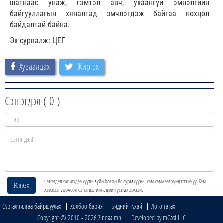
шатнаас унаж, гэмтэл авч, ухаангүй эмнэлгийн
байгууллагын хяналтад эмчлэгдэж байгаа нөхцөл
байдалтай байна.
Эх сурвалж: ЦЕГ
Хуваалцах
Жиргэх
Сэтгэгдэл (
0
)
Сэтгэгдэл бичихдээ хууль зүйн болон ёс суртахууны хэм хэмжээг хүндэтгэнэ үү. Хэм
Илгээх
хэмжээг зөрчсөн сэтгэгдэлийг админ устгах эрхтэй.
Сурталчилгаа байршуулах
Холбоо барих
Бидний тухай
Лого татах
Copyright © 2010 - 2026 Zindaa.mn Developed by mCast LLC