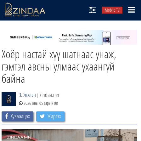
Mobile TV
НИЙТЛЭЛЧИД
ТВ8
Хоёр настай хүү шатнаас унаж,
ӨГЛӨӨНИЙ СОНИН
АУДИО ЗОХИОЛ
гэмтэл авсны улмаас ухаангүй
ЗИНДАА СЭТГҮҮЛ
байна
З.Энхлэн
Zindaa.mn
|
2026 оны 05 сарын 08
Хуваалцах
Жиргэх