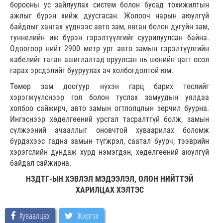
борооны ус зайлуулах систем болон бусад тохижилтын
ажлыг бүрэн хийж дуусгасан. Жолооч нарын аюулгүй
байдлыг хангах үүднээс авто зам, явган болон дугуйн зам,
туннелийн иж бүрэн гэрэлтүүлгийг суурилуулсан байна.
Одоогоор нийт 2900 метр урт авто замын гэрэлтүүлгийн
кабелийг татан ашиглалтад оруулсан нь шөнийн цагт осол
гарах эрсдэлийг бууруулах ач холбогдолтой юм.
Төмөр зам доогуур нүхэн гарц барих төслийг
хэрэгжүүлснээр гол болон туслах замуудын уялдаа
холбоо сайжирч, авто замын огтлолцлын зөрчил буурна.
Ингэснээр хөдөлгөөний урсгал тасралтгүй болж, замын
сүлжээний ачааллыг оновчтой хуваарилах боломж
бүрдэхээс гадна замын түгжрэл, саатал буурч, тээврийн
хэрэгслийн дундаж хурд нэмэгдэн, хөдөлгөөний аюулгүй
байдал сайжирна.
НЗДТГ-ЫН ХЭВЛЭЛ МЭДЭЭЛЭЛ, ОЛОН НИЙТТЭЙ
ХАРИЛЦАХ ХЭЛТЭС
Хуваалцах
Жиргэх