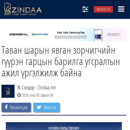
Mobile TV
НИЙТЛЭЛЧИД
ТВ8
Таван шарын явган зорчигчийн
ӨГЛӨӨНИЙ СОНИН
АУДИО ЗОХИОЛ
гүүрэн гарцын барилга угсралтын
ЗИНДАА СЭТГҮҮЛ
ажил үргэлжилж байна
Ж.Сондор
Zindaa.mn
|
2026 оны 05 сарын 09
Хуваалцах
Жиргэх