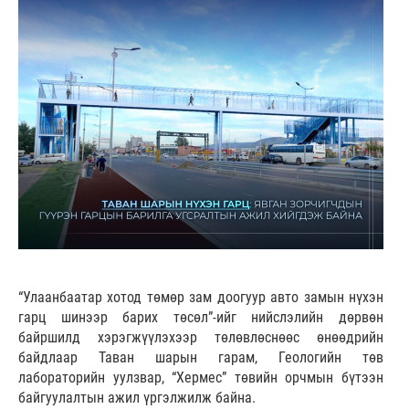
“Улаанбаатар хотод төмөр зам доогуур авто замын нүхэн
гарц шинээр барих төсөл”-ийг нийслэлийн дөрвөн
байршилд хэрэгжүүлэхээр төлөвлөснөөс өнөөдрийн
байдлаар Таван шарын гарам, Геологийн төв
лабораторийн уулзвар, “Хермес” төвийн орчмын бүтээн
байгуулалтын ажил үргэлжилж байна.