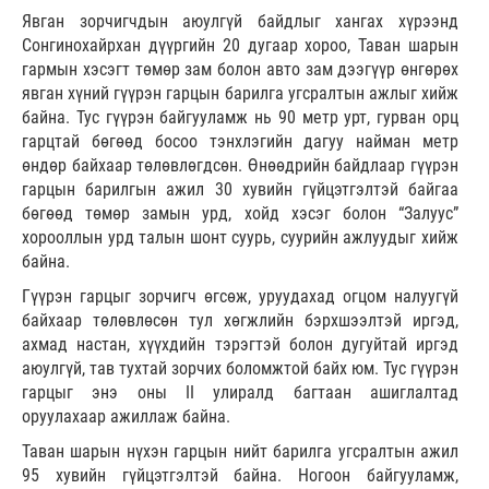
Явган зорчигчдын аюулгүй байдлыг хангах хүрээнд
Сонгинохайрхан дүүргийн 20 дугаар хороо, Таван шарын
гармын хэсэгт төмөр зам болон авто зам дээгүүр өнгөрөх
явган хүний гүүрэн гарцын барилга угсралтын ажлыг хийж
байна. Тус гүүрэн байгууламж нь 90 метр урт, гурван орц
гарцтай бөгөөд босоо тэнхлэгийн дагуу найман метр
өндөр байхаар төлөвлөгдсөн. Өнөөдрийн байдлаар гүүрэн
гарцын барилгын ажил 30 хувийн гүйцэтгэлтэй байгаа
бөгөөд төмөр замын урд, хойд хэсэг болон “Залуус”
хорооллын урд талын шонт суурь, суурийн ажлуудыг хийж
байна.
Гүүрэн гарцыг зорчигч өгсөж, уруудахад огцом налуугүй
байхаар төлөвлөсөн тул хөгжлийн бэрхшээлтэй иргэд,
ахмад настан, хүүхдийн тэрэгтэй болон дугуйтай иргэд
аюулгүй, тав тухтай зорчих боломжтой байх юм. Тус гүүрэн
гарцыг энэ оны II улиралд багтаан ашиглалтад
оруулахаар ажиллаж байна.
Таван шарын нүхэн гарцын нийт барилга угсралтын ажил
95 хувийн гүйцэтгэлтэй байна. Ногоон байгууламж,