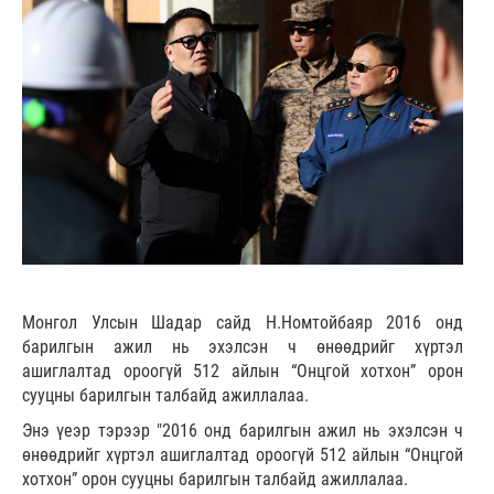
Монгол Улсын Шадар сайд Н.Номтойбаяр 2016 онд
барилгын ажил нь эхэлсэн ч өнөөдрийг хүртэл
ашиглалтад ороогүй 512 айлын “Онцгой хотхон” орон
сууцны барилгын талбайд ажиллалаа.
Энэ үеэр тэрээр "2016 онд барилгын ажил нь эхэлсэн ч
өнөөдрийг хүртэл ашиглалтад ороогүй 512 айлын “Онцгой
хотхон” орон сууцны барилгын талбайд ажиллалаа.