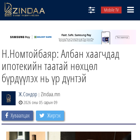
Mobile TV
НИЙТЛЭЛЧИД
ТВ8
Н.Номтойбаяр: Албан хаагчдад
ӨГЛӨӨНИЙ СОНИН
АУДИО ЗОХИОЛ
ипотекийн таатай нөхцөл
ЗИНДАА СЭТГҮҮЛ
бүрдүүлэх нь үр дүнтэй
Ж.Сондор
Zindaa.mn
|
2026 оны 05 сарын 09
Хуваалцах
Жиргэх