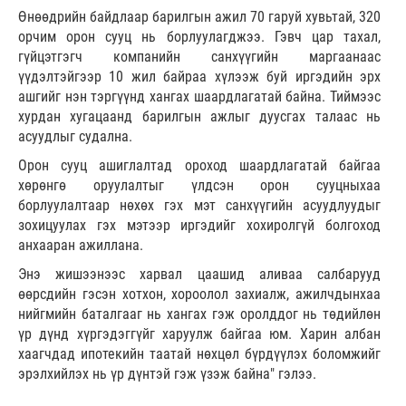
Өнөөдрийн байдлаар барилгын ажил 70 гаруй хувьтай, 320
орчим орон сууц нь борлуулагджээ. Гэвч цар тахал,
гүйцэтгэгч компанийн санхүүгийн маргаанаас
үүдэлтэйгээр 10 жил байраа хүлээж буй иргэдийн эрх
ашгийг нэн тэргүүнд хангах шаардлагатай байна. Тиймээс
хурдан хугацаанд барилгын ажлыг дуусгах талаас нь
асуудлыг судална.
Орон сууц ашиглалтад ороход шаардлагатай байгаа
хөрөнгө оруулалтыг үлдсэн орон сууцныхаа
борлуулалтаар нөхөх гэх мэт санхүүгийн асуудлуудыг
зохицуулах гэх мэтээр иргэдийг хохиролгүй болгоход
анхааран ажиллана.
Энэ жишээнээс харвал цаашид аливаа салбарууд
өөрсдийн гэсэн хотхон, хороолол захиалж, ажилчдынхаа
нийгмийн баталгааг нь хангах гэж оролддог нь төдийлөн
үр дүнд хүргэдэггүйг харуулж байгаа юм. Харин албан
хаагчдад ипотекийн таатай нөхцөл бүрдүүлэх боломжийг
эрэлхийлэх нь үр дүнтэй гэж үзэж байна" гэлээ.