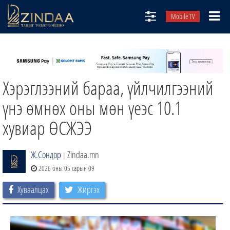
Mobile TV
НИЙТЛЭЛЧИД
ТВ8
Хэрэглээний бараа, үйлчилгээний
ӨГЛӨӨНИЙ СОНИН
АУДИО ЗОХИОЛ
үнэ өмнөх оны мөн үеэс 10.1
ЗИНДАА СЭТГҮҮЛ
хувиар ӨСЖЭЭ
Ж.Сондор
Zindaa.mn
|
2026 оны 05 сарын 09
Хуваалцах
Жиргэх