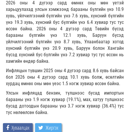
2026 оны 4 дүгээр сард өмнөх оны мөн үетэй
харьцуулахад улсын хэмжээнд барааны бүлгийн үнэ 10.9
хувь, үйлчилгээний бүлгийн үнэ 7.6 хувь, хүнсний бүлгийн
үнэ 19.3 хувь, хүнсний бус бүлгийн үнэ 6.4 хувиар тус тус
өссөн байна. 2026 оны 4 дүгээр сард Төвийн бүсэд
барааны бүлгийн үнэ 12.1 хувь, Баруун бүсэд
үйлчилгээний бүлгийн үнэ 8.7 хувь, Улаанбаатар хотод
хүнсний бүлгийн үнэ 20.9 хувь, Баруун болон Хангайн
бүсэд хүнсний бус бүлгийн үнэ 7.2 хувиар тус тус өссөн нь
хамгийн өндөр байна.
Инфляцын түвшин 2025 оны 4 дүгээр сард 8.6 хувь байсан
бол 2026 оны 4 дүгээр сард 10.1 хувь болж, өсөлтийн
хурдац өмнөх оны мөн үеэс 1.5 нэгж хувиар өссөн байна.
Улсын инфляцад бензин, түлшнээс бусад импортын
барааны үнэ 1.9 нэгж хувиар (19.1%), мах, хатуу түлшнээс
бусад дотоодын барааны үнэ 3.7 нэгж хувиар (36.4%) тус
тус нөлөөлсөн байна.
Хуваалцах
Жиргэх