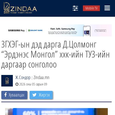
Mobile TV
НИЙТЛЭЛЧИД
ТВ8
ЗГХЭГ-ын дэд дарга Д.Цолмонг
ӨГЛӨӨНИЙ СОНИН
АУДИО ЗОХИОЛ
“Эрдэнэс Монгол” ххк-ийн ТУЗ-ийн
ЗИНДАА СЭТГҮҮЛ
даргаар сонголоо
Ж.Сондор
Zindaa.mn
|
2026 оны 05 сарын 09
Хуваалцах
Жиргэх