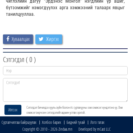
чиглэлийн дагуу “Эрдэнэс Монгол” нэгдлийн үр ашиг,
бүтээмжийг нэмэгдүүлэх арга хэмжээний талаарх явцыг
танилцууллаа.
Хуваалцах
Жиргэх
Сэтгэгдэл (
0
)
Сэтгэгдэл бичихдээ хууль зүйн болон ёс суртахууны хэм хэмжээг хүндэтгэнэ үү. Хэм
Илгээх
хэмжээг зөрчсөн сэтгэгдэлийг админ устгах эрхтэй.
Сурталчилгаа байршуулах
Холбоо барих
Бидний тухай
Лого татах
Copyright © 2010 - 2026 Zindaa.mn Developed by mCast LLC