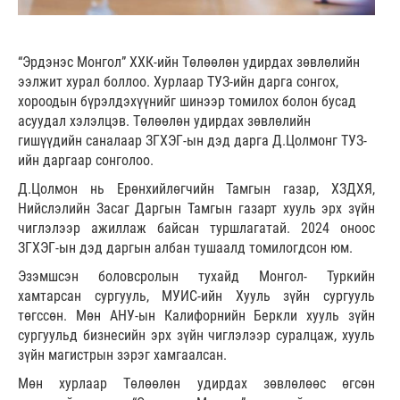
“Эрдэнэс Монгол” ХХК-ийн Төлөөлөн удирдах зөвлөлийн
ээлжит хурал боллоо. Хурлаар ТУЗ-ийн дарга сонгох,
хороодын бүрэлдэхүүнийг шинээр томилох болон бусад
асуудал хэлэлцэв. Төлөөлөн удирдах зөвлөлийн
гишүүдийн саналаар ЗГХЭГ-ын дэд дарга Д.Цолмонг ТУЗ-
ийн даргаар сонголоо.
Д.Цолмон нь Ерөнхийлөгчийн Тамгын газар, ХЗДХЯ,
Нийслэлийн Засаг Даргын Тамгын газарт хууль эрх зүйн
чиглэлээр ажиллаж байсан туршлагатай. 2024 оноос
ЗГХЭГ-ын дэд даргын албан тушаалд томилогдсон юм.
Эзэмшсэн боловсролын тухайд Монгол- Туркийн
хамтарсан сургууль, МУИС-ийн Хууль зүйн сургууль
төгссөн. Мөн АНУ-ын Калифорнийн Беркли хууль зүйн
сургуульд бизнесийн эрх зүйн чиглэлээр суралцаж, хууль
зүйн магистрын зэрэг хамгаалсан.
Мөн хурлаар Төлөөлөн удирдах зөвлөлөөс өгсөн