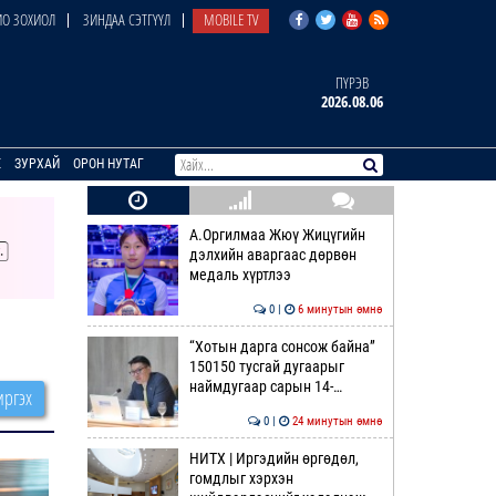
О ЗОХИОЛ
ЗИНДАА СЭТГҮҮЛ
MOBILE TV
ПҮРЭВ
2026.08.06
E
ЗУРХАЙ
ОРОН НУТАГ
А.Оргилмаа Жюү Жицүгийн
дэлхийн аваргаас дөрвөн
медаль хүртлээ
0 |
6 минутын өмнө
“Хотын дарга сонсож байна”
150150 тусгай дугаарыг
наймдугаар сарын 14-…
ргэх
0 |
24 минутын өмнө
НИТХ | Иргэдийн өргөдөл,
гомдлыг хэрхэн