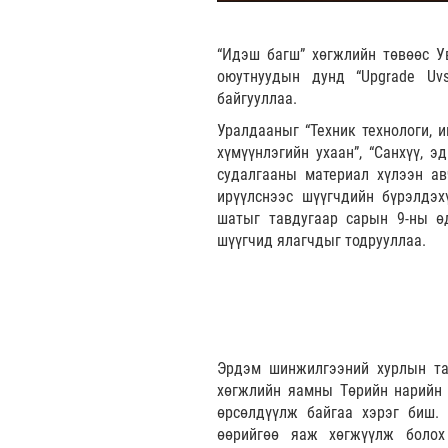
“Идэш багш” хөгжлийн төвөөс У
оюутнуудын дунд “Upgrade Uv
байгууллаа.
Уралдааныг “Техник технологи, и
хүмүүнлэгийн ухаан”, “Санхүү, э
судалгааны материал хүлээн ав
ирүүлснээс шүүгчдийн бүрэлдэх
шатыг тавдугаар сарын 9-ны өд
шүүгчид ялагчдыг тодрууллаа.
Эрдэм шинжилгээний хурлын тал
хөгжлийн яамны Төрийн нарийн 
өрсөлдүүлж байгаа хэрэг биш. 
өөрийгөө яаж хөгжүүлж болох