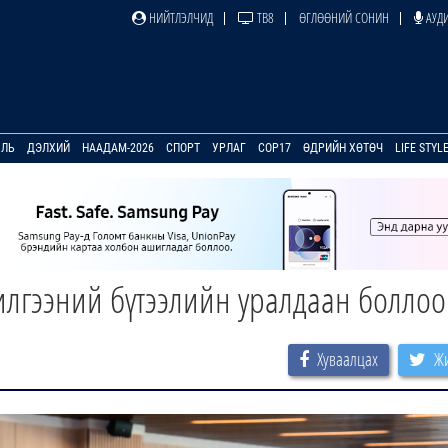
НИЙТЛЭЛЧИД
ТВ8
ӨГЛӨӨНИЙ СОНИН
АУДИ
УЛЬ
ДЭЛХИЙ
НААДАМ-2026
СПОРТ
УРЛАГ
COP17
ӨДРИЙН ХӨТӨЧ
LIFE STYL
илгээний бүтээлийн уралдаан боллоо
Хуваалцах
Жи