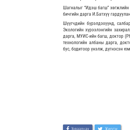
Шагналыг “Идэш багш” хөгжлийн т
бичгийн дарга И.Батхүү гардуулан
Шүүгчдийн бүрэлдэхүүнд, салбар
Экологийн хүрээлэнгийн захирал
дарга, МУИС-ийн багш, доктор (P
технологийн албаны дарга, докт
бус, бодитоор үнэлж, дүгнэсэн юм
Хуваалцах
Жиргэх