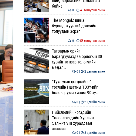
шийдвэрлэснийг хэлэлцэж
байна
0 |
40 минутын өмнө
The MongolZ шинэ
бүрэлдэхүүнтэй дэлхийн
топуудын эсрэг
0 |
56 минутын өмнө
Татварын өрийг
барагдуулахдаа орлогын 30
хувийг татвар төлөгчийн
мэдэл…
0 |
2 цагийн өмнө
“Туул усан цогцолбор”
төслийн I шатны ТЭЗҮ-ийг
боловсруулах ажил 90 ху…
0 |
2 цагийн өмнө
Нийслэлийн иргэдийн
Төлөөлөгчдийн Хурлын
Ээлжит VIII хуралдаан
эхэллээ
0 |
3 цагийн өмнө