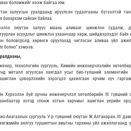
авах боломжийг нээж байгаа юм.
тан залуусын уралдаанд ирүүлсэн судалгааны бүтээлтэй тан
х бахархам сайхан байлаа.
ээлэх оюутан залуус маань аливааг шинжлэн судалж, дү
лгуурлан асуудлыг шинжлэх ухаанчаар харж, шийдвэрлэдэг байх н
н боловсролд хөрөнгө оруулахад чиглэсэн аливаа үйл ажил
х болно” хэмээв.
уралдааны,
женер, технологийн сургууль, Химийн инженерчлэлийн хөтөлбөр
үнд металл агуулсан хаягдал усыг био-түлшний элементийн 
и ашиглан цэвэрлэхийн зэрэгцээ цахилгаан эрчим хүч гарга
йн Хүрээлэн буй орчны инженерчлэл хөтөлбөрийн III түвшний 
лаанбаатар хотод спонж хотын зарчмыг ашиглан үерийн эрс
ио-Анагаахын сургууль V-р түвшний оюутан Ж.Алтанаран, III да
хөгжмийн аялгуу туршилтын амьтны тархины үйл ажиллагаанд ү