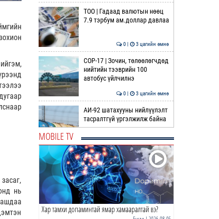
ТОО | Гадаад валютын нөөц
7.9 тэрбум ам.доллар давлаа
ймгийн
зохион
0 |
3 цагийн өмнө
COP-17 | Зочин, төлөөлөгчдөд
ийгэм,
нийтийн тээврийн 100
үрээнд
автобус үйлчилнэ
тээлээ
0 |
3 цагийн өмнө
дугаар
лснаар
АИ-92 шатахууны нийлүүлэлт
тасралтгүй үргэлжилж байна
MOBILE TV
0 |
4 цагийн өмнө
Монголын шатахууны
хомстлыг иргэддээ
анхааруулсан 5 улс
засаг,
онд нь
0 |
4 цагийн өмнө
аашдаа
Хар тамхи допаминтай ямар хамааралтай вэ?
ЗӨВЛӨМЖ | Нэгдүгээр ангийн
дэмтэн
хүүхдээ цахимаар
Бусад
| 2026-08-05