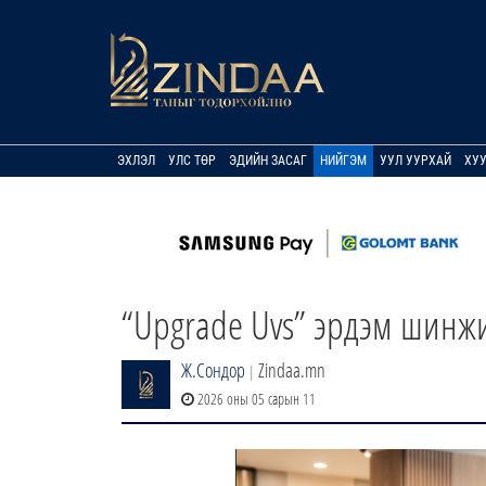
ЭХЛЭЛ
УЛС ТӨР
ЭДИЙН ЗАСАГ
НИЙГЭМ
УУЛ УУРХАЙ
ХУ
“Upgrade Uvs” эрдэм шинж
Ж.Сондор
Zindaa.mn
|
2026 оны 05 сарын 11