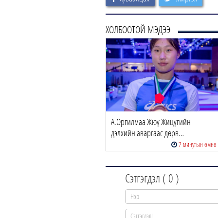
ХОЛБООТОЙ МЭДЭЭ
А.Оргилмаа Жюү Жицүгийн
дэлхийн аваргаас дөрв…
7 минутын өмнө
Сэтгэгдэл (
0
)