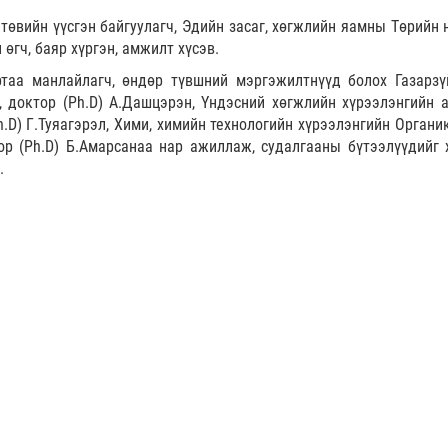
өвийн үүсгэн байгуулагч, Эдийн засаг, хөгжлийн яамны Төрийн 
 өгч, баяр хүргэн, амжилт хүсэв.
таа манлайлагч, өндөр түвшний мэргэжилтнүүд болох Газарзүй
, доктор (Ph.D) А.Дашцэрэн, Үндэсний хөгжлийн хүрээлэнгийн 
h.D) Г.Туяагэрэл, Хими, химийн технологийн хүрээлэнгийн Органи
ор (Ph.D) Б.Амарсанаа нар ажиллаж, судалгааны бүтээлүүдийг 
.