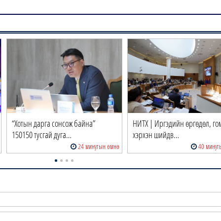
“Хотын дарга сонсож байна”
НИТХ | Иргэдийн өргөдөл, го
150150 тусгай дуга…
хэрхэн шийдв…
24 минутын өмнө
40 минут