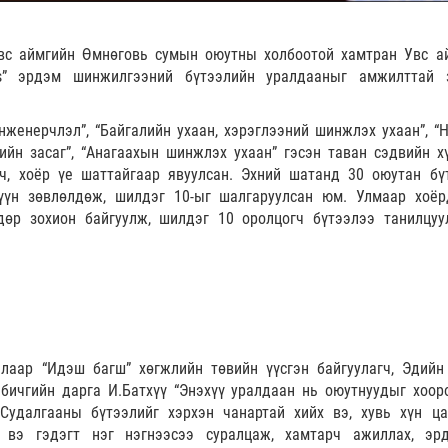
вс аймгийн Өмнөговь сумын оюутны холбоотой хамтран Увс а
s” эрдэм шинжилгээний бүтээлийн уралдааныг амжилттай 
нженерчлэл”, “Байгалийн ухаан, хэрэглээний шинжлэх ухаан”, “Н
дийн засаг”, “Анагаахын шинжлэх ухаан” гэсэн таван сэдвийн х
ч, хоёр үе шаттайгаар явуулсан. Эхний шатанд 30 оюутан бү
үүн зөвлөлдөж, шилдэг 10-ыг шалгаруулсан юм. Улмаар хоёр
өр зохион байгуулж, шилдэг 10 оролцогч бүтээлээ танилцуу
аар “Идэш багш” хөгжлийн төвийн үүсгэн байгуулагч, Эдийн 
бичгийн дарга И.Батхүү “Энэхүү уралдаан нь оюутнуудыг хоор
Судалгааны бүтээлийг хэрхэн чанартай хийх вэ, хувь хүн ц
 вэ гэдэгт нэг нэгнээсээ суралцаж, хамтарч ажиллах, эр