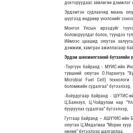
докторуудаас зөвлөгөө дэмжлэг 
Эрдэмтэн судлаачид маань оюу
шүүгээд өндрөөр үнэлснийг сонсо
Монгол Улсын ирээдүйг түүч
боловсруулдаг болох, түүндээ ту
Иймээс цаашид оюутан залуусы
дэмжиж, хамтран ажилласаар бай
Эрдэм шинжилгээний бүтээлийн 
-Тэргүүн байранд - МУИС-ийн Ин
түвшний оюутан О.Нарангуа “Х
Microbial Fuel Cell) технолог
боломжийн судалгаа” бүтээлээр,
-Хоёрдугаар байранд - ШУТИС-и
Ц.Баянзул, Ц.Чойдулам нар “У
бууруулах судалгаа” бүтээлээр,
Гутгаар байранд – АШУҮИС-ийн Б
оюутан Ц.Мядагмаа “Морин хуур 
нөлөө” бүтээлээр шалгарлаа.