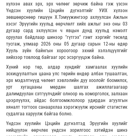
хүлээн авах эрх, эрх чөлөөг зөрчиж байна гэж үзсэн
Үндсэн хуулийн Цэцийн дүгнэлтийг УИХ хүлээн
зөвшөөрснөөр гишүүн Х.Тэмүүжингээр ахлуулсан Ажлын
хэсэг Эрүүгийн хуульд өөрчлөлт хийх ажлыг энэ оны 03
дугаар сард эхлүүлсэн ч явцын дунд хуульд нэмэлт
оруулах байдлаар шинээр "гүтгэх" гэмт хэргийг төсөлд
тусгаж, улмаар 2026 оны 05 дугаар сарын 12-ны өдөр
Хууль зүйн байнгын хороогоор эхний хэлэлцүүлгийг
хийхээр товлоод байгааг эрс эсэргүүцэж байна.
Хүний нэр төр, алдар хүндийг хамгаалах хуулийн
зохицуулалтын цаана улс төрийн өндөр албан тушаалтан,
эрх мэдэлтнүүд чөлөөт хэвлэлийн дуу хоолойг боомилох,
урт хугацааны мөрдөн шалгах ажиллагаагаар
далимдуулан сэтгүүлчдийг олноор нь хоморголох, залхаан
цээрлүүлэх, айдас болгоомжлолоор удирдан агуулгын
хяналт тогтоох санаархлаа хэрэгжүүлж ирснийг статистик
судалгаа харуулж байгаа болно.
Үндсэн хуулийн Цэцийн дүгнэлтэд Эрүүгийн хуулийг
нийцүүлэн өөрчлөх үндсэн зорилгоос хэтийдэн шинэ