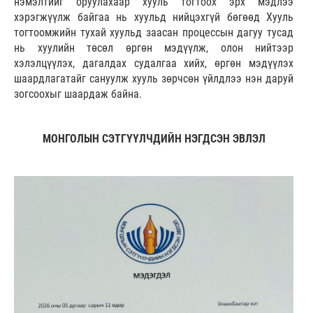
нэмэлтийг оруулахаар хууль тогтоох эрх мэдлээ
хэрэгжүүлж байгаа нь хуульд нийцэхгүй бөгөөд Хууль
тогтоомжийн тухай хуульд заасан процессын дагуу тусад
нь хуулийн төсөл өргөн мэдүүлж, олон нийтээр
хэлэлцүүлэх, дагалдах судалгаа хийх, өргөн мэдүүлэх
шаардлагатайг сануулж хууль зөрчсөн үйлдлээ нэн даруй
зогсоохыг шаардаж байна.
МОНГОЛЫН СЭТГҮҮЛЧДИЙН НЭГДСЭН ЭВЛЭЛ