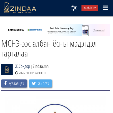
Mobile TV
НИЙТЛЭЛЧИД
ТВ8
МСНЭ-ээс албан ёсны мэдэгдэл
ӨГЛӨӨНИЙ СОНИН
АУДИО ЗОХИОЛ
гаргалаа
ЗИНДАА СЭТГҮҮЛ
Ж.Сондор
Zindaa.mn
|
2026 оны 05 сарын 11
Хуваалцах
Жиргэх