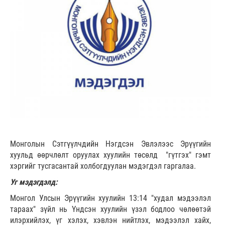
Монголын Сэтгүүлчдийн Нэгдсэн Эвлэлээс Эрүүгийн
хуульд өөрчлөлт оруулах хуулийн төсөлд "гүтгэх" гэмт
хэргийг тусгасантай холбогдуулан мэдэгдэл гаргалаа.
Уг мэдэгдэлд:
Монгол Улсын Эрүүгийн хуулийн 13:14 "худал мэдээлэл
тараах" зүйл нь Үндсэн хуулийн үзэл бодлоо чөлөөтэй
илэрхийлэх, үг хэлэх, хэвлэн нийтлэх, мэдээлэл хайх,