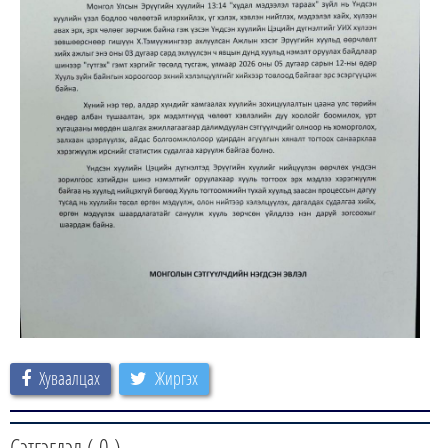
Хуваалцах
Жиргэх
Сэтгэгдэл (
0
)