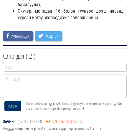
байрлуулах,
Скүтер, мопедыг 16 болон түүнээс дээш насанд
хүрсэн иргэд жолоодохыг зөвлөж байна.
Хуваалцах
Жиргэх
Сэтгэгдэл (
2
)
Сэтгэгдэл бичихдээ хууль зүйн болон ёс суртахууны хэм хэмжээг хүндэтгэнэ үү. Хэм
Илгээх
хэмжээг зөрчсөн сэтгэгдэлийг админ устгах эрхтэй.
Зочин
(59.153.114.173)
2026 оны 05 сарын 12
Хүүхдүүд хохирч бна яаралтай хорь хотын дарга чухал ажлаа хийгээч ээ