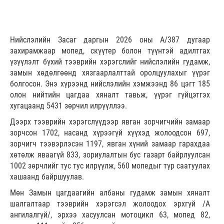
Нийслэлийн Засаг даргын 2026 оны А/387 дугаар
захирамжаар мопед, скүүтер болон түүнтэй адилтгах
үзүүлэлт бүхий тээврийн хэрэгслийг нийслэлийн гудамж,
замын хөдөлгөөнд хязгаарлалттай оролцуулахыг үүрэг
болгосон. Энэ хүрээнд нийслэлийн хэмжээнд 86 цэгт 185
олон нийтийн цагдаа хяналт тавьж, үүрэг гүйцэтгэх
хугацаанд 5431 зөрчил илрүүллээ.
Дээрх тээврийн хэрэгслүүдээр явган зорчигчийн замаар
зорчсон 1702, насанд хүрээгүй хүүхэд жолоодсон 697,
зорчигч тээвэрлэсэн 1197, явган хүний замаар гарахдаа
хөтөлж яваагүй 833, зориулалтын бус газарт байрлуулсан
1002 зөрчлийг тус тус илрүүлж, 560 мопедыг түр саатуулах
хашаанд байршуулав.
Мөн Замын цагдаагийн албаны гудамж замын хяналт
шалгалтаар тээврийн хэрэгсэл жолоодох эрхгүй /А
ангилалгүй/, эрхээ хасуулсан мотоцикл 63, мопед 82,