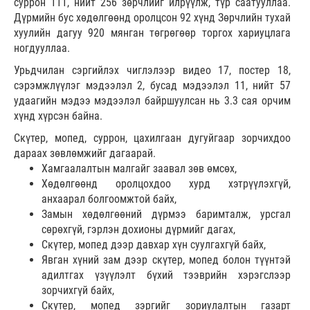
суррон 111, нийт 256 зөрчлийг илрүүлж, түр саатууллаа.
Дүрмийн бус хөдөлгөөнд оролцсон 92 хүнд Зөрчлийн тухай
хуулийн дагуу 920 мянган төгрөгөөр торгох хариуцлага
ногдууллаа.
Урьдчилан сэргийлэх чиглэлээр видео 17, постер 18,
сэрэмжлүүлэг мэдээлэл 2, бусад мэдээлэл 11, нийт 57
удаагийн мэдээ мэдээлэл байршуулсан нь 3.3 сая орчим
хүнд хүрсэн байна.
Скүтер, мопед, суррон, цахилгаан дугуйгаар зорчихдоо
дараах зөвлөмжийг дагаарай.
Хамгаалалтын малгайг заавал зөв өмсөх,
Хөдөлгөөнд оролцохдоо хурд хэтрүүлэхгүй,
анхаарал болгоомжтой байх,
Замын хөдөлгөөний дүрмээ баримталж, урсгал
сөрөхгүй, гэрлэн дохионы дүрмийг дагах,
Скүтер, мопед дээр давхар хүн суулгахгүй байх,
Явган хүний зам дээр скүтер, мопед болон түүнтэй
адилтгах үзүүлэлт бүхий тээврийн хэрэгслээр
зорчихгүй байх,
Скүтер, мопед зэргийг зориулалтын газарт