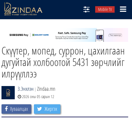
Mobile TV
НИЙТЛЭЛЧИД
ТВ8
Скүүтер, мопед, суррон, цахилгаан
ӨГЛӨӨНИЙ СОНИН
АУДИО ЗОХИОЛ
дугуйтай холбоотой 5431 зөрчлийг
ЗИНДАА СЭТГҮҮЛ
илрүүллээ
З.Энхлэн
Zindaa.mn
|
2026 оны 05 сарын 12
Хуваалцах
Жиргэх